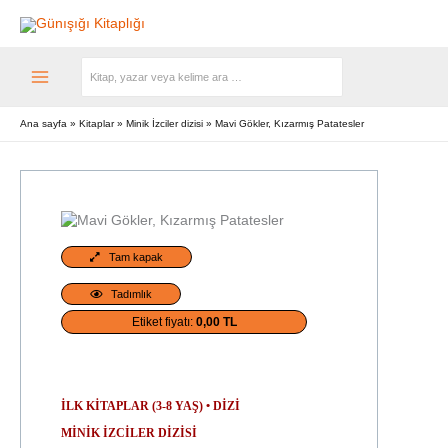
Search
for:
Ana sayfa
Kitaplar
Minik İzciler dizisi
Mavi Gökler, Kızarmış Patatesler
Tam kapak
Tadımlık
Etiket fiyatı:
0,00 TL
9. baskı
İLK KITAPLAR (3-8 YAŞ)
•
DIZI
MINIK İZCILER DIZISI