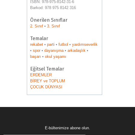
ISBN: 978-975-8142-31-6
Barkod: 978 975 8142 316
Önerilen Sınıflar
2. Sınıf
•
3. Sınıf
Temalar
rekabet
•
parti
•
futbol
•
yardımseverlik
•
spor
•
dayanışma
•
arkadaşlık
•
başarı
•
okul yaşamı
Eğitsel Temalar
ERDEMLER
BİREY ve TOPLUM
ÇOCUK DÜNYASI
E-bültenimize abone olun.