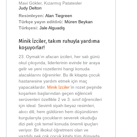
Mavi Gökler, Kızarmış Patatesler
Judy Delton
Resimleyen:
Alan Tiegreen
Türkçe yayın editörü:
Müren Beykan
Türkçesi:
Jale Alguadiş
Minik İzciler, takım ruhuyla yardıma
koşuyorlar!
23. Oymak’ın afacan izcileri, her salı günü
okul çıkışında, liderlerinin evinde bir araya
gelir ve yeni rozetlerini hangi konuda
alacaklarını öğrenirler. Bu ilk kitapta çocuk
hastanesine yardım etmek için maç
yapacaklardır.
Minik İzciler
’in rozet peşinde
koşarken başlarından geçen eğlenceli
serüvenleri özellikle 2 ve 3. sınıf öğrencileri
için ideal. Sevimli siyah-beyaz resimleri,
akıcı dili, hem güldüren hem düşündüren
kurgularıyla çocukların severek okuduğu
dizi pek çok temel konuda önemli ipuçları
veriyor. Bir ilkokul öğretmeni olan ve
yazdığı pek çok çocuk kitabı tüm dünyada