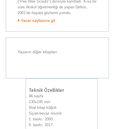
("Pee Wee Scouts") dizisiyle kanıtladı. Kısa bir
süre ilkokul öğretmenliği de yapan Delton,
2001’de hayata gözlerini yumdu.
Yazar sayfasına git
14. baskı
12. baskı
15. baskı
Yazarın diğer kitapları
7. baskı
13. baskı
Teknik Özellikler
96 sayfa
130x195 mm
İthal kitap kâğıdı
Siyah-beyaz resimli
1. baskı: 2000
9. baskı: 2017