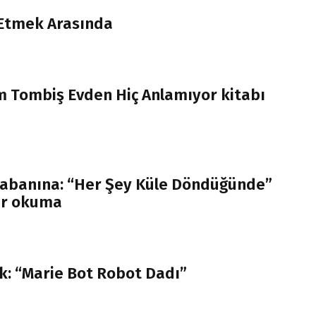
Etmek Arasında
im Tombiş Evden Hiç Anlamıyor kitabı
yabanına: “Her Şey Küle Döndüğünde”
bir okuma
k: “Marie Bot Robot Dadı”