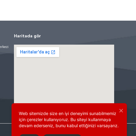
Haritada gör
erkezi
Web sitemizde size en iyi deneyimi sunabilmemiz
için çerezler kullanıyoruz. Bu siteyi kullanmaya
devam ederseniz, bunu kabul ettiğinizi varsayarız.