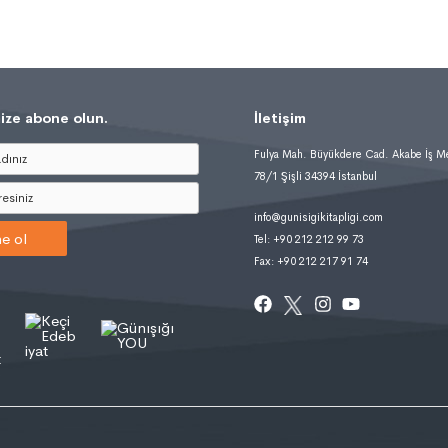
ize abone olun.
İletişim
Fulya Mah. Büyükdere Cad. Akabe İş M
78/1 Şişli 34394 İstanbul
info@gunisigikitapligi.com
e ol
Tel: +90 212 212 99 73
Fax: +90 212 217 91 74