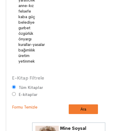
BİLİM ve TEKNOLOJİ
KÜLTÜRLER
DİLİMİZİN ZENGİNLİĞİ
KİŞİSEL GELİŞİM
SAĞLIK
MİLLİ MÜCADELE
OKUMA KÜLTÜRÜ
GELENEKLER
E-Kitap Filtrele
Tüm Kitaplar
E-kitaplar
Formu Temizle
Mine Soysal