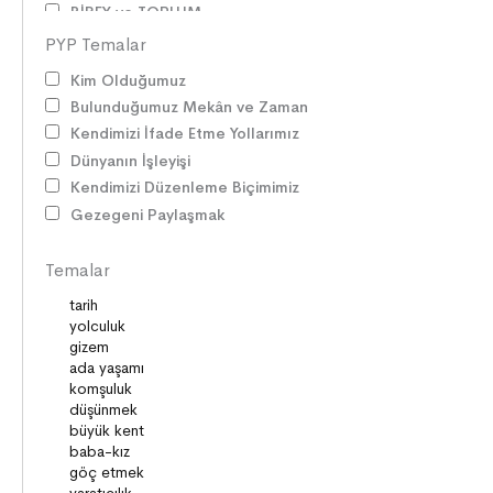
BİREY ve TOPLUM
ANLAM ARAYIŞI
PYP Temalar
PSİKOLOJİ
Kim Olduğumuz
SAĞLIK ve ÇEVRE
Bulunduğumuz Mekân ve Zaman
OYUNLAR
Kendimizi İfade Etme Yollarımız
HİKÂYE GELENEĞİMİZ
Dünyanın İşleyişi
ZAMAN ve MEKÂN
Kendimizi Düzenleme Biçimimiz
SOSYAL İLİŞKİLER
Gezegeni Paylaşmak
EDEBİ TÜRLER
İLETİŞİM
Temalar
SORUMLULUKLAR
SÖZ VARLIĞI
HAK ve ÖZGÜRLÜKLER
ATATÜRK
LİDERLER
DOĞA ve EVREN
HAKLAR
DEMOKRASİ