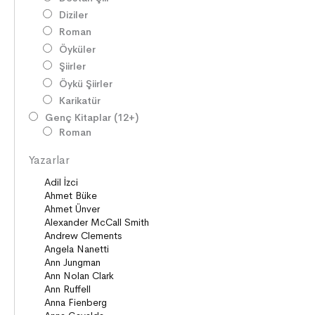
Diziler
Roman
Öyküler
Şiirler
Öykü Şiirler
Karikatür
Genç Kitaplar (12+)
Roman
Diziler
Yazarlar
Öyküler
Şiirler
Deneme
Anlatı
Seçki
Köprü Kitaplar (10+)
Roman
Öyküler
Anlatı