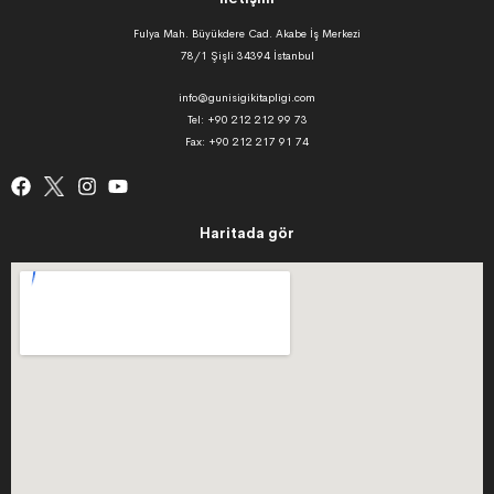
Fulya Mah. Büyükdere Cad. Akabe İş Merkezi
78/1 Şişli 34394 İstanbul
info@gunisigikitapligi.com
Tel: +90 212 212 99 73
Fax: +90 212 217 91 74
Haritada gör