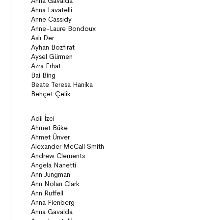
ON8 (15+)
Roman
Diziler
Öyküler
Anlatı
Gizemli Maceralar Koleksiyonu
Diziler
Behiç Ak Yetişkin Kitapları
Öykü
Roman