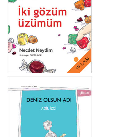
10. baskı