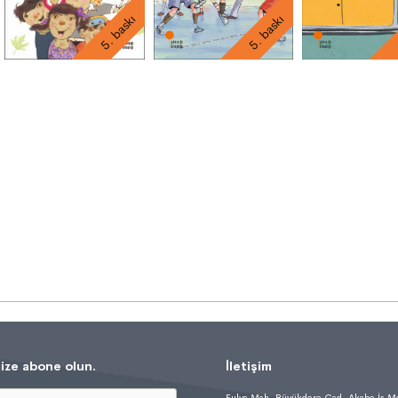
5. baskı
5. baskı
ize abone olun.
İletişim