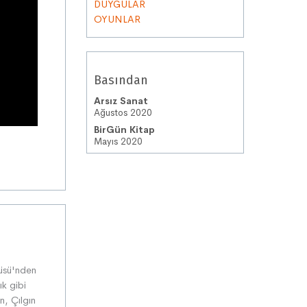
DUYGULAR
OYUNLAR
Basından
Arsız Sanat
Ağustos 2020
BirGün Kitap
Mayıs 2020
üsü'nden
ık gibi
an, Çılgın