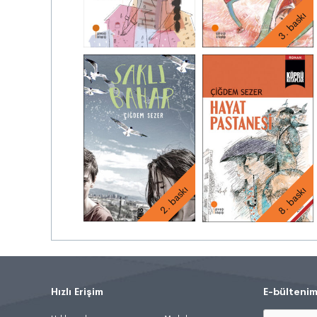
3. baskı
2. baskı
8. baskı
Hızlı Erişim
.
E-bültenim