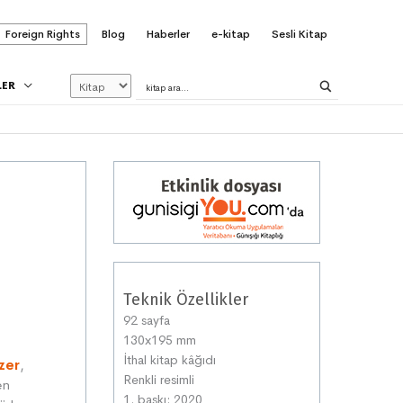
Foreign Rights
Blog
Haberler
e-kitap
Sesli Kitap
LER
Teknik Özellikler
92 sayfa
130x195 mm
İthal kitap kâğıdı
zer
,
Renkli resimli
en
1. baskı: 2020