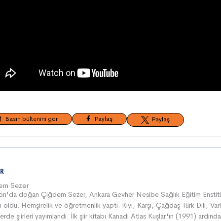
Basın bültenini gör
Paylaş
Paylaş
R
em Sezer
on'da doğan Çiğdem Sezer, Ankara Gevher Nesibe Sağlık Eğitim Enstit
 oldu. Hemşirelik ve öğretmenlik yaptı. Kıyı, Karşı, Çağdaş Türk Dili, Varl
erde şiirleri yayımlandı. İlk şiir kitabı Kanadı Atlas Kuşlar 'ın (1991) ardınd