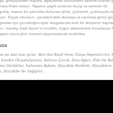
a, gökyüzünden kuşlara, ağaçlardan sözcüklerin kalbine uzanan şii
lara ilham veriyor. Yaşamın çeşitli anlarına muzip ve sevecen bir
şımla, masum bir yalınlıkla dokunan şiirler, çokrenkli, çokboyutlu i
ıyor. Küçük okurların, çevrelerindeki dünyaya ve canlılara gönül gö
şmaları için çocukluğun eşsiz duygularıyla dolu bir dünyanın kapıla
yor. Sanatçı Sadi Güran’ın incelikli, özgün desenleriyle boyutlanan 
aştan okura şiirin önemini duyumsatacak sıcaklıkta.
usu
ta yer alan bazı şiirler:
Beni Sen Büyüt Anne,
Dünya Hepimizin Evi,
 Kendim Okuyabiliyorum, Baloncu Çocuk, Elma Ağacı, Elde Var Bul
in Gözlükleri, Kahraman Babam, Sözcükler Renklidir, Sözcüklerin 
r, Sözcükler Yer Değiştirir…