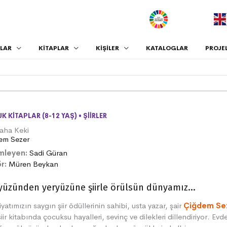
.
LAR
KİTAPLAR
KİŞİLER
KATALOGLAR
PROJE
K KITAPLAR (8-12 YAŞ)
•
ŞIIRLER
aha Keki
em Sezer
mleyen:
Sadi Güran
r:
Müren Beykan
üzünden yeryüzüne şiirle örülsün dünyamız...
yatımızın saygın şiir ödüllerinin sahibi, usta yazar, şair
Çiğdem Se
şiir kitabında çocuksu hayalleri, sevinç ve dilekleri dillendiriyor. Evd