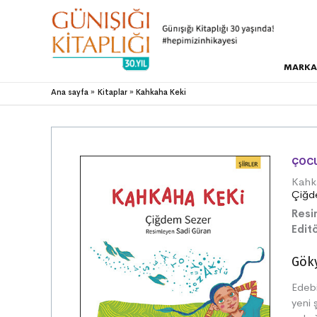
MARKA
Ana sayfa
Kitaplar
Kahkaha Keki
ÇOCU
Kahk
Çiğd
Resi
Editö
Göky
Edebi
yeni 