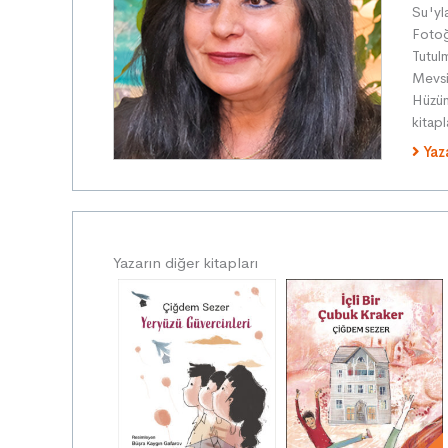
Su 'y
Fotoğ
Tutul
Mevsi
Hüzün
kitap
Yaz
Yazarın diğer kitapları