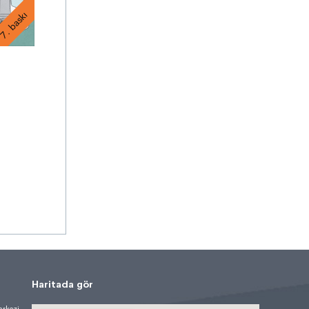
7. baskı
Haritada gör