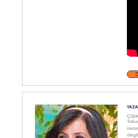
YAZA
Çiğd
Trabz
mezun
dergil