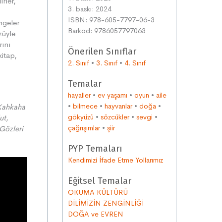
rler,
3. baskı: 2024
ISBN: 978-605-7797-06-3
mgeler
Barkod: 9786057797063
züyle
rını
Önerilen Sınıflar
kitap,
2. Sınıf
•
3. Sınıf
•
4. Sınıf
Temalar
hayaller
•
ev yaşamı
•
oyun
•
aile
•
bilmece
•
hayvanlar
•
doğa
•
 Kahkaha
gökyüzü
•
sözcükler
•
sevgi
•
ut,
çağrışımlar
•
şiir
Gözleri
PYP Temaları
Kendimizi İfade Etme Yollarımız
Eğitsel Temalar
OKUMA KÜLTÜRÜ
DİLİMİZİN ZENGİNLİĞİ
DOĞA ve EVREN