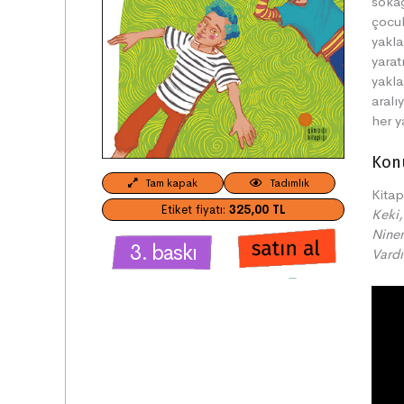
sokağ
çocuk
yakla
yarat
yakla
aralı
her y
Kon
Tam kapak
Tadımlık
Kitap
Etiket fiyatı:
325,00 TL
Keki,
Ninem
3. baskı
Vardı