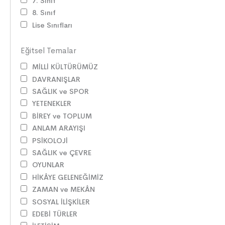
7. Sınıf
8. Sınıf
Lise Sınıfları
Eğitsel Temalar
MİLLİ KÜLTÜRÜMÜZ
DAVRANIŞLAR
SAĞLIK ve SPOR
YETENEKLER
BİREY ve TOPLUM
ANLAM ARAYIŞI
PSİKOLOJİ
SAĞLIK ve ÇEVRE
OYUNLAR
HİKÂYE GELENEĞİMİZ
ZAMAN ve MEKÂN
SOSYAL İLİŞKİLER
EDEBİ TÜRLER