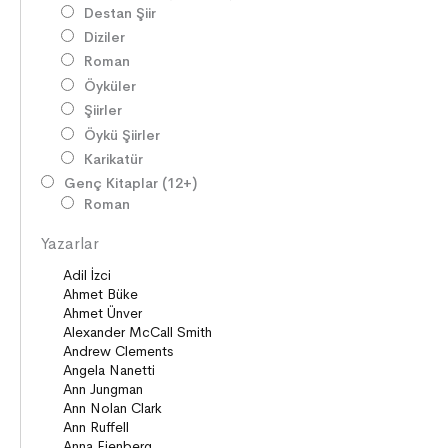
Destan Şiir
Diziler
Roman
Öyküler
Şiirler
Öykü Şiirler
Karikatür
Genç Kitaplar (12+)
Roman
Diziler
Yazarlar
Öyküler
Şiirler
Deneme
Anlatı
Seçki
Köprü Kitaplar (10+)
Roman
Öyküler
Anlatı