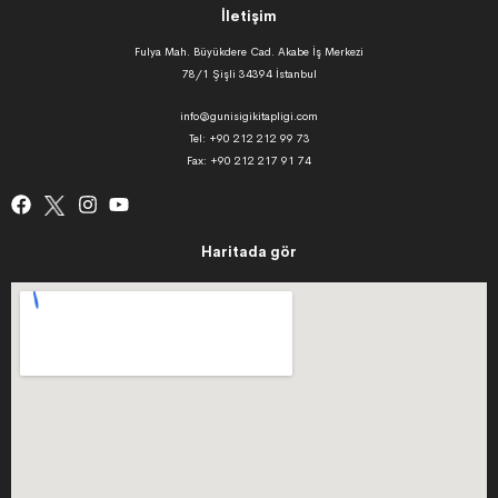
İletişim
Fulya Mah. Büyükdere Cad. Akabe İş Merkezi
78/1 Şişli 34394 İstanbul
info@gunisigikitapligi.com
Tel: +90 212 212 99 73
Fax: +90 212 217 91 74
Haritada gör