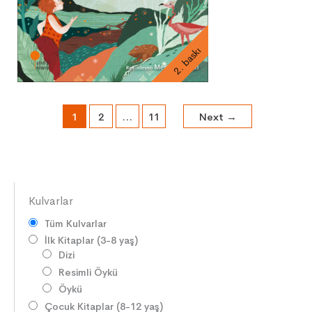
2. baskı
1
2
…
11
Next
→
Kulvarlar
Tüm Kulvarlar
İlk Kitaplar (3-8 yaş)
Dizi
Resimli Öykü
Öykü
Çocuk Kitaplar (8-12 yaş)