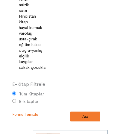
SANAT
DEĞERLERİMİZ
ÇOCUK DÜNYASI
TARİH
VATANDAŞLIK
MİLLİ KÜLTÜR
DUYGULAR
HAYAL GÜCÜ
E-Kitap Filtrele
Tüm Kitaplar
E-kitaplar
Formu Temizle