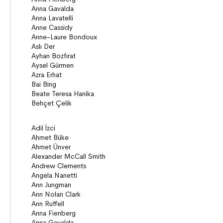
ON8 (15+)
Roman
Diziler
Öyküler
Anlatı
Gizemli Maceralar Koleksiyonu
Diziler
Behiç Ak Yetişkin Kitapları
Öykü
Roman