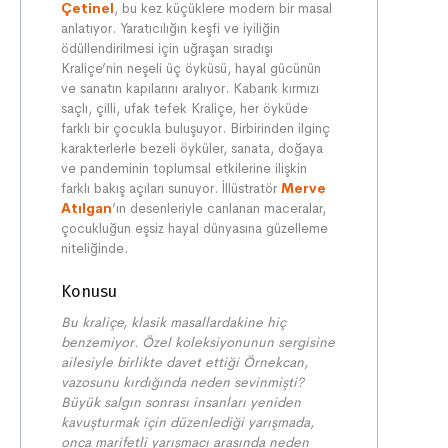
Çetinel
, bu kez küçüklere modern bir masal
anlatıyor. Yaratıcılığın keşfi ve iyiliğin
ödüllendirilmesi için uğraşan sıradışı
Kraliçe’nin neşeli üç öyküsü, hayal gücünün
ve sanatın kapılarını aralıyor. Kabarık kırmızı
saçlı, çilli, ufak tefek Kraliçe, her öyküde
farklı bir çocukla buluşuyor. Birbirinden ilginç
karakterlerle bezeli öyküler, sanata, doğaya
ve pandeminin toplumsal etkilerine ilişkin
farklı bakış açıları sunuyor. İllüstratör
Merve
Atılgan
’ın desenleriyle canlanan maceralar,
çocukluğun eşsiz hayal dünyasına güzelleme
niteliğinde.
Konusu
Bu kraliçe, klasik masallardakine hiç
benzemiyor. Özel koleksiyonunun sergisine
ailesiyle birlikte davet ettiği Örnekcan,
vazosunu kırdığında neden sevinmişti?
Büyük salgın sonrası insanları yeniden
kavuşturmak için düzenlediği yarışmada,
onca marifetli yarışmacı arasında neden