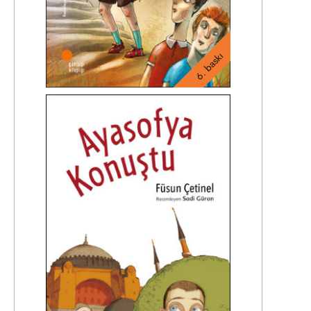
6. baskı