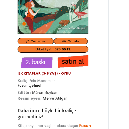
Tam kapak
Tadımlık
Etiket fiyatı:
325,00 TL
2. baskı
İLK KITAPLAR (3-8 YAŞ)
•
ÖYKÜ
Kraliçe'nin Maceraları
Füsun Çetinel
Editör:
Müren Beykan
Resimleyen:
Merve Atılgan
Daha önce böyle bir kraliçe
görmediniz!
Kitaplarıyla her yaştan okura ulaşan
Füsun