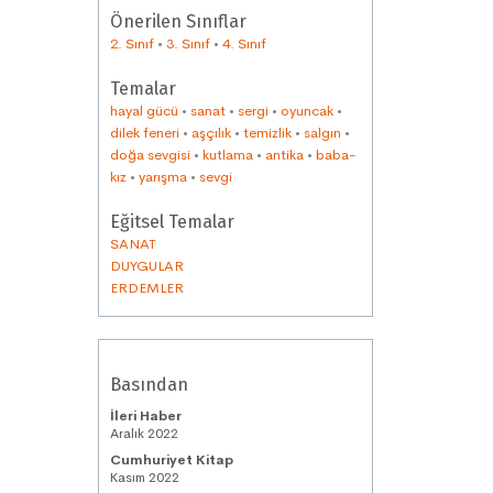
Önerilen Sınıflar
2. Sınıf
•
3. Sınıf
•
4. Sınıf
Temalar
hayal gücü
•
sanat
•
sergi
•
oyuncak
•
dilek feneri
•
aşçılık
•
temizlik
•
salgın
•
doğa sevgisi
•
kutlama
•
antika
•
baba-
kız
•
yarışma
•
sevgi
Eğitsel Temalar
SANAT
DUYGULAR
ERDEMLER
Basından
İleri Haber
Aralık 2022
Cumhuriyet Kitap
Kasım 2022