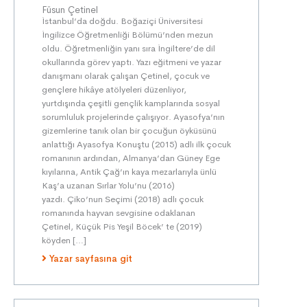
Füsun Çetinel
İstanbul’da doğdu. Boğaziçi Üniversitesi
İngilizce Öğretmenliği Bölümü’nden mezun
oldu. Öğretmenliğin yanı sıra İngiltere’de dil
okullarında görev yaptı. Yazı eğitmeni ve yazar
danışmanı olarak çalışan Çetinel, çocuk ve
gençlere hikâye atölyeleri düzenliyor,
yurtdışında çeşitli gençlik kamplarında sosyal
sorumluluk projelerinde çalışıyor. Ayasofya’nın
gizemlerine tanık olan bir çocuğun öyküsünü
anlattığı Ayasofya Konuştu (2015) adlı ilk çocuk
romanının ardından, Almanya’dan Güney Ege
kıyılarına, Antik Çağ’ın kaya mezarlarıyla ünlü
Kaş’a uzanan Sırlar Yolu’nu (2016)
yazdı. Çiko’nun Seçimi (2018) adlı çocuk
romanında hayvan sevgisine odaklanan
Çetinel, Küçük Pis Yeşil Böcek’ te (2019)
köyden […]
Yazar sayfasına git