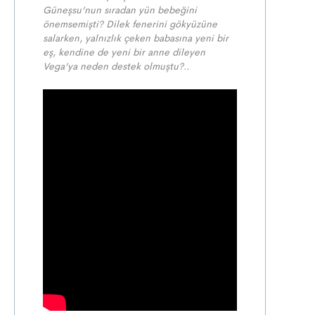
Güneşsu’nun sıradan yün bebeğini
önemsemişti? Dilek fenerini gökyüzüne
salarken, yalnızlık çeken babasına yeni bir
eş, kendine de yeni bir anne dileyen
Vega’ya neden destek olmuştu?..