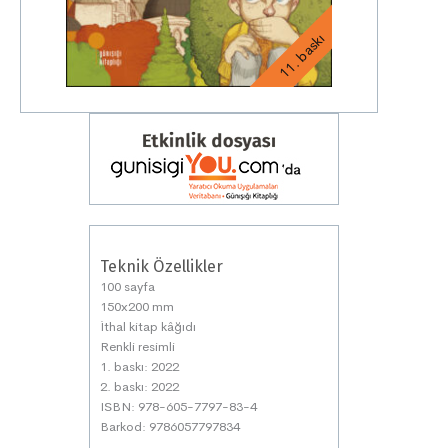
11. baskı
Teknik Özellikler
100 sayfa
150x200 mm
İthal kitap kâğıdı
Renkli resimli
1. baskı: 2022
2. baskı: 2022
ISBN: 978-605-7797-83-4
Barkod: 9786057797834