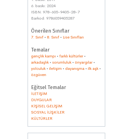
6. baskı: 2024
ISBN: 978-605-9405-28-7
Barkod: 9786059405287
Önerilen Sınıflar
7. Sınıf
•
8. Sınıf
•
Lise Sınıfları
Temalar
gençlik kampı
•
farklı kültürler
•
arkadaşlık
•
sorumluluk
•
önyargılar
•
yolculuk
•
iletişim
•
dayanışma
•
ilk aşk
•
özgüven
Eğitsel Temalar
İLETİŞİM
DUYGULAR
KİŞİSEL GELİŞİM
SOSYAL İLİŞKİLER
KÜLTÜRLER