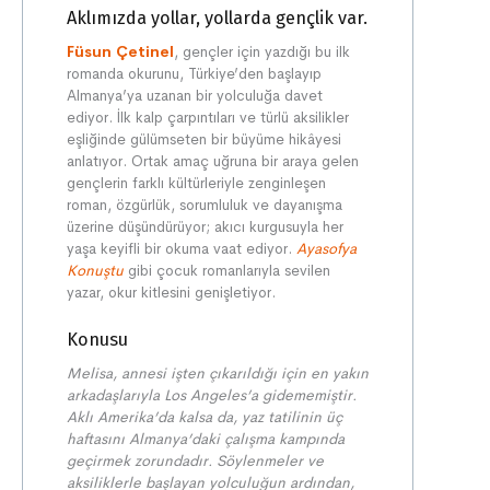
Aklımızda yollar, yollarda gençlik var.
Füsun Çetinel
, gençler için yazdığı bu ilk
romanda okurunu, Türkiye’den başlayıp
Almanya’ya uzanan bir yolculuğa davet
ediyor. İlk kalp çarpıntıları ve türlü aksilikler
eşliğinde gülümseten bir büyüme hikâyesi
anlatıyor. Ortak amaç uğruna bir araya gelen
gençlerin farklı kültürleriyle zenginleşen
roman, özgürlük, sorumluluk ve dayanışma
üzerine düşündürüyor; akıcı kurgusuyla her
yaşa keyifli bir okuma vaat ediyor.
Ayasofya
Konuştu
gibi çocuk romanlarıyla sevilen
yazar, okur kitlesini genişletiyor.
Konusu
Melisa, annesi işten çıkarıldığı için en yakın
arkadaşlarıyla Los Angeles’a gidememiştir.
Aklı Amerika’da kalsa da, yaz tatilinin üç
haftasını Almanya’daki çalışma kampında
geçirmek zorundadır. Söylenmeler ve
aksiliklerle başlayan yolculuğun ardından,