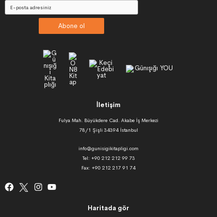
Abone ol
İletişim
Fulya Mah. Büyükdere Cad. Akabe İş Merkezi
78/1 Şişli 34394 İstanbul
info@gunisigikitapligi.com
Tel: +90 212 212 99 73
Fax: +90 212 217 91 74
Haritada gör