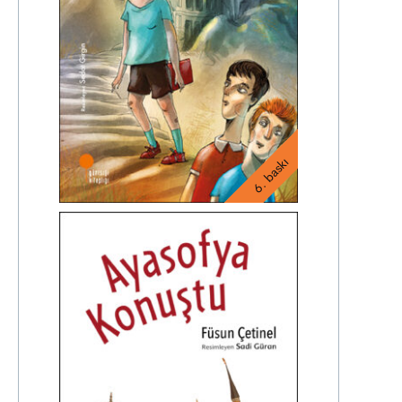
6. baskı