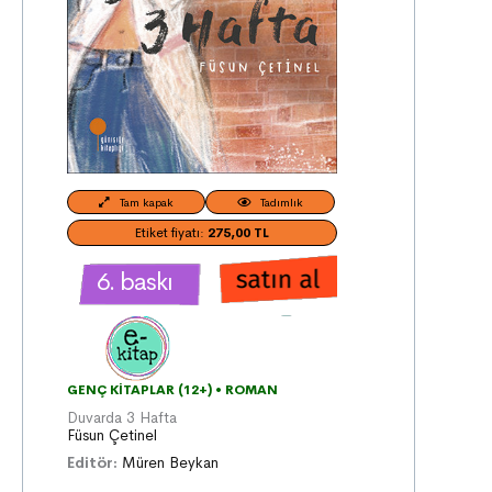
Tam kapak
Tadımlık
Etiket fiyatı:
275,00 TL
6. baskı
GENÇ KITAPLAR (12+)
•
ROMAN
Duvarda 3 Hafta
Füsun Çetinel
Editör:
Müren Beykan