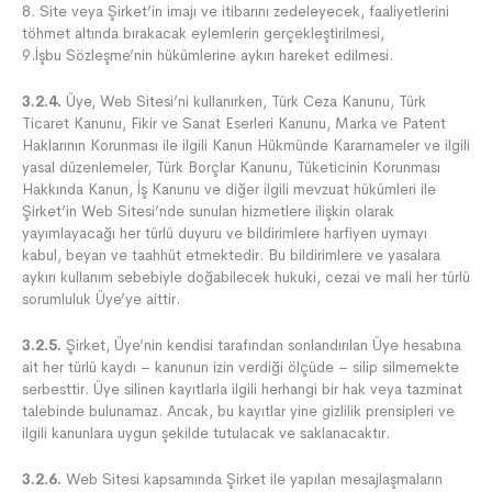
8. Site veya Şirket’in imajı ve itibarını zedeleyecek, faaliyetlerini
töhmet altında bırakacak eylemlerin gerçekleştirilmesi,
9.İşbu Sözleşme’nin hükümlerine aykırı hareket edilmesi.
3.2.4.
Üye, Web Sitesi’ni kullanırken, Türk Ceza Kanunu, Türk
Ticaret Kanunu, Fikir ve Sanat Eserleri Kanunu, Marka ve Patent
Haklarının Korunması ile ilgili Kanun Hükmünde Kararnameler ve ilgili
yasal düzenlemeler, Türk Borçlar Kanunu, Tüketicinin Korunması
Hakkında Kanun, İş Kanunu ve diğer ilgili mevzuat hükümleri ile
Şirket’in Web Sitesi’nde sunulan hizmetlere ilişkin olarak
yayımlayacağı her türlü duyuru ve bildirimlere harfiyen uymayı
kabul, beyan ve taahhüt etmektedir. Bu bildirimlere ve yasalara
aykırı kullanım sebebiyle doğabilecek hukuki, cezai ve mali her türlü
sorumluluk Üye’ye aittir.
3.2.5.
Şirket, Üye’nin kendisi tarafından sonlandırılan Üye hesabına
ait her türlü kaydı – kanunun izin verdiği ölçüde – silip silmemekte
serbesttir. Üye silinen kayıtlarla ilgili herhangi bir hak veya tazminat
talebinde bulunamaz. Ancak, bu kayıtlar yine gizlilik prensipleri ve
ilgili kanunlara uygun şekilde tutulacak ve saklanacaktır.
3.2.6.
Web Sitesi kapsamında Şirket ile yapılan mesajlaşmaların