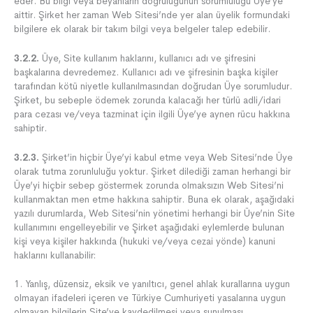
eder. Bu bilgi veya beyanların doğruluğunun sorumluluğu Üye’ye
aittir. Şirket her zaman Web Sitesi’nde yer alan üyelik formundaki
bilgilere ek olarak bir takım bilgi veya belgeler talep edebilir.
3.2.2.
Üye, Site kullanım haklarını, kullanıcı adı ve şifresini
başkalarına devredemez. Kullanıcı adı ve şifresinin başka kişiler
tarafından kötü niyetle kullanılmasından doğrudan Üye sorumludur.
Şirket, bu sebeple ödemek zorunda kalacağı her türlü adli/idari
para cezası ve/veya tazminat için ilgili Üye’ye aynen rücu hakkına
sahiptir.
3.2.3.
Şirket’in hiçbir Üye’yi kabul etme veya Web Sitesi’nde Üye
olarak tutma zorunluluğu yoktur. Şirket dilediği zaman herhangi bir
Üye’yi hiçbir sebep göstermek zorunda olmaksızın Web Sitesi’ni
kullanmaktan men etme hakkına sahiptir. Buna ek olarak, aşağıdaki
yazılı durumlarda, Web Sitesi’nin yönetimi herhangi bir Üye’nin Site
kullanımını engelleyebilir ve Şirket aşağıdaki eylemlerde bulunan
kişi veya kişiler hakkında (hukuki ve/veya cezai yönde) kanuni
haklarını kullanabilir:
1. Yanlış, düzensiz, eksik ve yanıltıcı, genel ahlak kurallarına uygun
olmayan ifadeleri içeren ve Türkiye Cumhuriyeti yasalarına uygun
olmayan bilgilerin Site’ye kaydedilmesi veya sunulması,