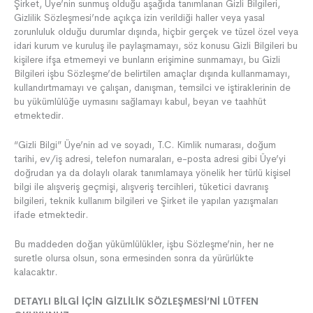
Şirket, Üye’nin sunmuş olduğu aşağıda tanımlanan Gizli Bilgileri,
Gizlilik Sözleşmesi’nde açıkça izin verildiği haller veya yasal
zorunluluk olduğu durumlar dışında, hiçbir gerçek ve tüzel özel veya
idari kurum ve kuruluş ile paylaşmamayı, söz konusu Gizli Bilgileri bu
kişilere ifşa etmemeyi ve bunların erişimine sunmamayı, bu Gizli
Bilgileri işbu Sözleşme’de belirtilen amaçlar dışında kullanmamayı,
kullandırtmamayı ve çalışan, danışman, temsilci ve iştiraklerinin de
bu yükümlülüğe uymasını sağlamayı kabul, beyan ve taahhüt
etmektedir.
“Gizli Bilgi” Üye’nin ad ve soyadı, T.C. Kimlik numarası, doğum
tarihi, ev/iş adresi, telefon numaraları, e-posta adresi gibi Üye’yi
doğrudan ya da dolaylı olarak tanımlamaya yönelik her türlü kişisel
bilgi ile alışveriş geçmişi, alışveriş tercihleri, tüketici davranış
bilgileri, teknik kullanım bilgileri ve Şirket ile yapılan yazışmaları
ifade etmektedir.
Bu maddeden doğan yükümlülükler, işbu Sözleşme’nin, her ne
suretle olursa olsun, sona ermesinden sonra da yürürlükte
kalacaktır.
DETAYLI BİLGİ İÇİN GİZLİLİK SÖZLEŞMESİ’Nİ LÜTFEN