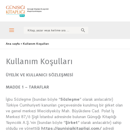
Search
for:
Ana sayfa
Kullanım Koşulları
Kullanım Koşulları
ÜYELİK VE KULLANICI SÖZLEŞMESİ
MADDE 1 – TARAFLAR
İşbu Sözleşme (bundan böyle “
Sözleşme
” olarak anılacaktır)
Türkiye Cumhuriyeti kanunları çerçevesinde kurulmuş bir şirket olan
ve genel merkezi Mecidiyeköy Mah. Büyükdere Cad. Polat İş
Merkezi 87/6 Şişli İstanbul adresinde bulunan Günışığı Kitaplığı
Yayıncılık A.Ş.’nin (bundan böyle “
Şirket
” olarak anılacaktır) sahip
olduğu ve yönettiği
https://gunisigikitapligi.com/
adresli