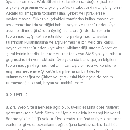
üye olurken veya Web Sitesi’ni kullanırken sunduğu kişisel ve
alışveriş bilgilerinin ve alışveriş ve/veya tüketici davranış bilgilerinin
yukarıdaki amaçlarla toplanmasına, Şirket ve iştirakleri ile
paylaşılmasına, Şirket ve iştirakleri tarafından kullanılmasına ve
arşivlenmesine izin verdiğini kabul, beyan ve taahhüt eder. Üye
aksini bildirmediği sürece üyeliği sona erdiğinde de verilerin
toplanmasına, Şirket ve iştirakleri ile paylaşılmasına, bunlar
tarafından kullanılmasına ve arşivlenmesine izin verdiğini kabul,
beyan ve taahhüt eder. Üye aksini bildirmediği sürece Şirket ve
iştiraklerinin kendisi ile internet, telefon veya SMS yoluyla irtibata
geçmesine izin vermektedir. Üye yukarıda bahsi geçen bilgilerin
toplanması, paylaşılması, kullanılması, arşivlenmesi ve kendisine
erişilmesi nedeniyle Şirket’e karşı herhangi bir talepte
bulunmayacağını ve Şirket ve iştiraklerini hiçbir şekilde sorumlu
tutmayacağını kabul, beyan ve taahhüt eder.
3.2.
ÜYELİK
3.2.1.
Web Sitesi herkese açık olup, üyelik esasına göre faaliyet
göstermektedir. Web Sitesi’ne Üye olmak için herhangi bir bedel
ödeme yükümlülüğü yoktur. Üye kendisi tarafından üyelik sırasında
verilen bilgi veya beyanların doğruluğunu kayıtsız şartsız taahhüt