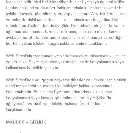
lisans sahibidir. Aksi belirtilmedikçe bunlar Üye veya üçüncü kişiler
tarafından ticari ya da diğer farklı amaçlarla kullanılamaz, izinsiz bir
şekilde kaynak gösterilemez ve kopyalanamaz. Aksi takdirde, lisans
verenler de dahil ancak bunlarla sınırlı olmaksızın bu şartları ihlal
edenler, bu ihlallerinden dolayı Şirket’in herhangi bir şekilde zarara
uğraması durumunda, tazminat miktarını, mahkeme masrafları ve
avukatlık ücreti de dahil ancak bununla sınırlı olmamak üzere diğer
her türlü yükümlülükleri karşılamakla sorumlu olacaklardır.
Web Sitesi’nin tasarımında ve veritabanı oluşturulmasında kullanılan
ve her hakkı Şirket’e ait olan yazılımların izinsiz kopyalanması veya
kullanılması kesinlikle yasaktır.
Web Sitesi’nde adı geçen başkaca şirketler ve ürünleri, sahiplerinin
ticari markalarıdır ve ayrıca fikri mülkiyet hakları kapsamında
korunmaktadır. Bu hakların Üye tarafından izinsiz kullanılması,
kopyalanması veya kaynak gösterilmesi nedeniyle Şirket’in
uğrayacağı her türlü zarar ihlalde bulunan Üye tarafından
karşılanacaktır.
MADDE 5 – GİZLİLİK