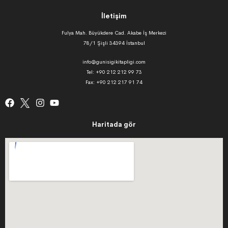
İletişim
Fulya Mah. Büyükdere Cad. Akabe İş Merkezi
78/1 Şişli 34394 İstanbul
info@gunisigikitapligi.com
Tel: +90 212 212 99 73
Fax: +90 212 217 91 74
Haritada gör