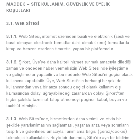
MADDE 3 – SİTE KULLANIM, GÜVENLİK VE ÜYELİK
KOŞULLARI
3.1. WEB SİTESİ
3.1.1.
Web Sitesi, internet üzerinden basılı ve elektronik (sesli ve
basılı olmayan elektronik formatlar dahil olmak üzere) formatlarda
kitap ve benzeri eserlerin ticaretini yapan bir platformdur.
3.1.2.
Şirket, Üye’ye daha kaliteli hizmet sunmak amacıyla dilediği
zaman ve önceden haber vermeksizin Web Sitesi’nde iyileştirme
ve geliştirmeler yapabilir ve bu nedenle Web Sitesi’ni geçici olarak
kullanıma kapatabilir. Üye, Web Sitesi’nin herhangi bir şekilde
kullanımından veya bir arıza sonucu geçici olarak kullanım dışı
kalmasından dolayı uğrayabileceği zararlardan dolayı Şirket’ten
hiçbir şekilde tazminat talep etmemeyi peşinen kabul, beyan ve
taahhüt etmiştir.
3.1.3.
Web Sitesi’nde, hizmetlerden daha verimli ve etkin bir
şekilde yararlanılmasının sağlanması, yaşanan arıza veya sorunların
tespiti ve giderilmesi amacıyla Tanımlama Bilgisi (çerez/cookie)
teknolojisi kullanılabilir. Böyle bir durumda, Site’de ayrı bir bildirim