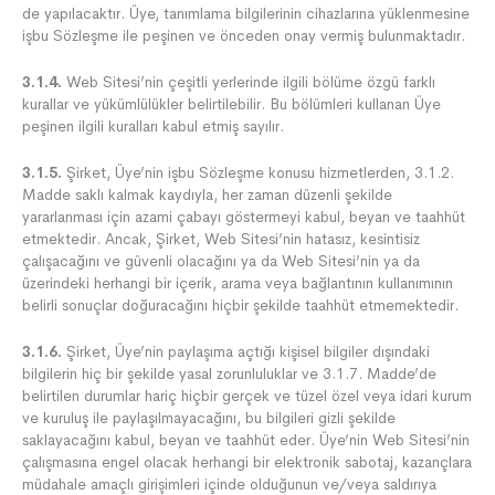
de yapılacaktır. Üye, tanımlama bilgilerinin cihazlarına yüklenmesine
işbu Sözleşme ile peşinen ve önceden onay vermiş bulunmaktadır.
3.1.4.
Web Sitesi’nin çeşitli yerlerinde ilgili bölüme özgü farklı
kurallar ve yükümlülükler belirtilebilir. Bu bölümleri kullanan Üye
peşinen ilgili kuralları kabul etmiş sayılır.
3.1.5.
Şirket, Üye’nin işbu Sözleşme konusu hizmetlerden, 3.1.2.
Madde saklı kalmak kaydıyla, her zaman düzenli şekilde
yararlanması için azami çabayı göstermeyi kabul, beyan ve taahhüt
etmektedir. Ancak, Şirket, Web Sitesi’nin hatasız, kesintisiz
çalışacağını ve güvenli olacağını ya da Web Sitesi’nin ya da
üzerindeki herhangi bir içerik, arama veya bağlantının kullanımının
belirli sonuçlar doğuracağını hiçbir şekilde taahhüt etmemektedir.
3.1.6.
Şirket, Üye’nin paylaşıma açtığı kişisel bilgiler dışındaki
bilgilerin hiç bir şekilde yasal zorunluluklar ve 3.1.7. Madde’de
belirtilen durumlar hariç hiçbir gerçek ve tüzel özel veya idari kurum
ve kuruluş ile paylaşılmayacağını, bu bilgileri gizli şekilde
saklayacağını kabul, beyan ve taahhüt eder. Üye’nin Web Sitesi’nin
çalışmasına engel olacak herhangi bir elektronik sabotaj, kazançlara
müdahale amaçlı girişimleri içinde olduğunun ve/veya saldırıya