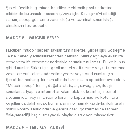
Şirket, üyelik bilgilerinde belirtilen elektronik posta adresine
bildirimde bulunarak, hesabı ve/veya işbu Sözleşme’yi dilediği
zaman, sebep gösterme zorunluluğu ve tazminat sorumluluğu
olmaksızın feshedebilir.
MADDE 8 – MÜCBİR SEBEP
Hukuken ‘mücbir sebep’ sayılan tüm hallerde, Şirket işbu Sözleşme
ile belirlenen yükümlülüklerinden herhangi birini geç veya eksik ifa
etme veya ifa etmemek nedeniyle sorumlu tutulamaz. Bu ve bunun
gibi durumlar, Şirket için, gecikme, eksik ifa etme veya ifa etmeme
veya temerrüt olarak addedilmeyecek veya bu durumlar için
Şirket’ten herhangi bir nam altında tazminat talep edilemeyecektir.
“Mücbir sebep” terimi, doğal afet, isyan, savaş, grev, iletişim
sorunları, altyapı ve internet arızaları, elektrik kesintisi, internet
sitesinin idari veya mahkeme kararı ile kapatılması ve kötü hava
koşulları da dahil ancak bunlarla sınırlı olmamak kaydıyla, ilgili tarafın
makul kontrolü haricinde ve gerekli özeni göstermesine rağmen
önleyemediği kaçınılamayacak olaylar olarak yorumlanacaktır.
MADDE 9 – TEBLİGAT ADRESİ