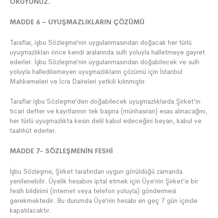
OKUYUNUZ.
MADDE 6 – UYUŞMAZLIKLARIN ÇÖZÜMÜ
Taraflar, işbu Sözleşme’nin uygulanmasından doğacak her türlü
uyuşmazlıkları önce kendi aralarında sulh yoluyla halletmeye gayret
ederler. İşbu Sözleşme’nin uygulanmasından doğabilecek ve sulh
yoluyla halledilemeyen uyuşmazlıkların çözümü için İstanbul
Mahkemeleri ve İcra Daireleri yetkili kılınmıştır.
Taraflar işbu Sözleşme’den doğabilecek uyuşmazlıklarda Şirket’in
ticari defter ve kayıtlarının tek başına (münhasıran) esas alınacağını,
her türlü uyuşmazlıkta kesin delil kabul edeceğini beyan, kabul ve
taahhüt ederler.
MADDE 7- SÖZLEŞMENİN FESHİ
İşbu Sözleşme, Şirket tarafından uygun görüldüğü zamanda
yenilenebilir. Üyelik hesabını iptal etmek için Üye’nin Şirket’e bir
fesih bildirimi (internet veya telefon yoluyla) göndermesi
gerekmektedir. Bu durumda Üye’nin hesabı en geç 7 gün içinde
kapatılacaktır.