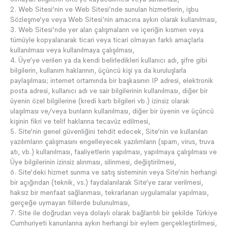
2. Web Sitesi’nin ve Web Sitesi’nde sunulan hizmetlerin, işbu
Sözleşme’ye veya Web Sitesi’nin amacına aykırı olarak kullanılması,
3. Web Sitesi’nde yer alan çalışmaların ve içeriğin kısmen veya
tümüyle kopyalanarak ticari veya ticari olmayan farklı amaçlarla
kullanılması veya kullanılmaya çalışılması,
4. Üye’ye verilen ya da kendi belirledikleri kullanıcı adı, şifre gibi
bilgilerin, kullanım haklarının, üçüncü kişi ya da kuruluşlarla
paylaşılması; internet ortamında bir başkasının IP adresi, elektronik
posta adresi, kullanıcı adı ve sair bilgilerinin kullanılması, diğer bir
üyenin özel bilgilerine (kredi kartı bilgileri vb.) izinsiz olarak
ulaşılması ve/veya bunların kullanılması, diğer bir üyenin ve üçüncü
kişinin fikri ve telif haklarına tecavüz edilmesi,
5. Site’nin genel güvenliğini tehdit edecek, Site’nin ve kullanılan
yazılımların çalışmasını engelleyecek yazılımların (spam, virus, truva
atı, vb.) kullanılması, faaliyetlerin yapılması, yapılmaya çalışılması ve
Üye bilgilerinin izinsiz alınması, silinmesi, değiştirilmesi,
6. Site’deki hizmet sunma ve satış sisteminin veya Site’nin herhangi
bir açığından (teknik, vs.) faydalanılarak Site’ye zarar verilmesi,
haksız bir menfaat sağlanması, tekrarlanan uygulamalar yapılması,
gerçeğe uymayan fiillerde bulunulması,
7. Site ile doğrudan veya dolaylı olarak bağlantılı bir şekilde Türkiye
Cumhuriyeti kanunlarına aykırı herhangi bir eylem gerçekleştirilmesi,