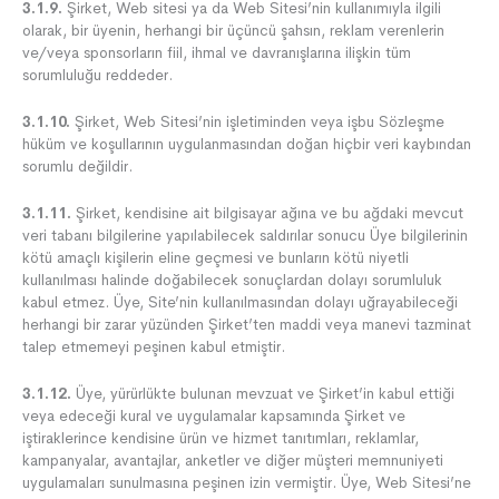
3.1.9.
Şirket, Web sitesi ya da Web Sitesi’nin kullanımıyla ilgili
olarak, bir üyenin, herhangi bir üçüncü şahsın, reklam verenlerin
ve/veya sponsorların fiil, ihmal ve davranışlarına ilişkin tüm
sorumluluğu reddeder.
3.1.10.
Şirket, Web Sitesi’nin işletiminden veya işbu Sözleşme
hüküm ve koşullarının uygulanmasından doğan hiçbir veri kaybından
sorumlu değildir.
3.1.11.
Şirket, kendisine ait bilgisayar ağına ve bu ağdaki mevcut
veri tabanı bilgilerine yapılabilecek saldırılar sonucu Üye bilgilerinin
kötü amaçlı kişilerin eline geçmesi ve bunların kötü niyetli
kullanılması halinde doğabilecek sonuçlardan dolayı sorumluluk
kabul etmez. Üye, Site’nin kullanılmasından dolayı uğrayabileceği
herhangi bir zarar yüzünden Şirket’ten maddi veya manevi tazminat
talep etmemeyi peşinen kabul etmiştir.
3.1.12.
Üye, yürürlükte bulunan mevzuat ve Şirket’in kabul ettiği
veya edeceği kural ve uygulamalar kapsamında Şirket ve
iştiraklerince kendisine ürün ve hizmet tanıtımları, reklamlar,
kampanyalar, avantajlar, anketler ve diğer müşteri memnuniyeti
uygulamaları sunulmasına peşinen izin vermiştir. Üye, Web Sitesi’ne