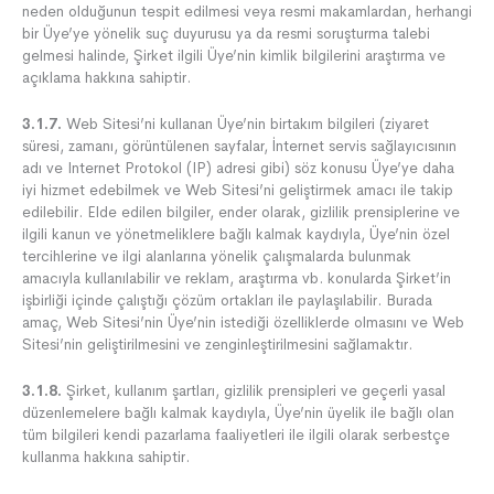
neden olduğunun tespit edilmesi veya resmi makamlardan, herhangi
bir Üye’ye yönelik suç duyurusu ya da resmi soruşturma talebi
gelmesi halinde, Şirket ilgili Üye’nin kimlik bilgilerini araştırma ve
açıklama hakkına sahiptir.
3.1.7.
Web Sitesi’ni kullanan Üye’nin birtakım bilgileri (ziyaret
süresi, zamanı, görüntülenen sayfalar, İnternet servis sağlayıcısının
adı ve Internet Protokol (IP) adresi gibi) söz konusu Üye’ye daha
iyi hizmet edebilmek ve Web Sitesi’ni geliştirmek amacı ile takip
edilebilir. Elde edilen bilgiler, ender olarak, gizlilik prensiplerine ve
ilgili kanun ve yönetmeliklere bağlı kalmak kaydıyla, Üye’nin özel
tercihlerine ve ilgi alanlarına yönelik çalışmalarda bulunmak
amacıyla kullanılabilir ve reklam, araştırma vb. konularda Şirket’in
işbirliği içinde çalıştığı çözüm ortakları ile paylaşılabilir. Burada
amaç, Web Sitesi’nin Üye’nin istediği özelliklerde olmasını ve Web
Sitesi’nin geliştirilmesini ve zenginleştirilmesini sağlamaktır.
3.1.8.
Şirket, kullanım şartları, gizlilik prensipleri ve geçerli yasal
düzenlemelere bağlı kalmak kaydıyla, Üye’nin üyelik ile bağlı olan
tüm bilgileri kendi pazarlama faaliyetleri ile ilgili olarak serbestçe
kullanma hakkına sahiptir.