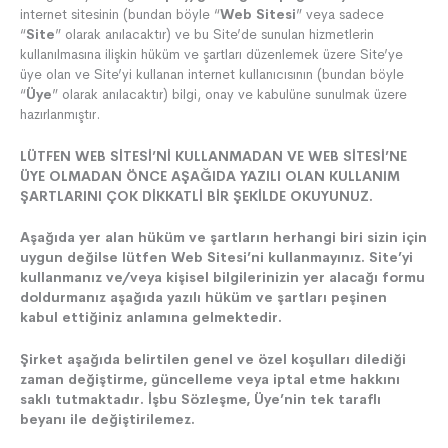
internet sitesinin (bundan böyle “
Web Sitesi
” veya sadece
“
Site
” olarak anılacaktır) ve bu Site’de sunulan hizmetlerin
kullanılmasına ilişkin hüküm ve şartları düzenlemek üzere Site’ye
üye olan ve Site’yi kullanan internet kullanıcısının (bundan böyle
“
Üye
” olarak anılacaktır) bilgi, onay ve kabulüne sunulmak üzere
hazırlanmıştır.
LÜTFEN WEB SİTESİ’Nİ KULLANMADAN VE WEB SİTESİ’NE
ÜYE OLMADAN ÖNCE AŞAĞIDA YAZILI OLAN KULLANIM
ŞARTLARINI ÇOK DİKKATLİ BİR ŞEKİLDE OKUYUNUZ.
Aşağıda yer alan hüküm ve şartların herhangi biri sizin için
uygun değilse lütfen Web Sitesi’ni kullanmayınız. Site’yi
kullanmanız ve/veya kişisel bilgilerinizin yer alacağı formu
doldurmanız aşağıda yazılı hüküm ve şartları peşinen
kabul ettiğiniz anlamına gelmektedir.
Şirket aşağıda belirtilen genel ve özel koşulları dilediği
zaman değiştirme, güncelleme veya iptal etme hakkını
saklı tutmaktadır. İşbu Sözleşme, Üye’nin tek taraflı
beyanı ile değiştirilemez.