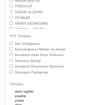
ANLAM ARAYIŞI
PSİKOLOJİ
SAĞLIK ve ÇEVRE
OYUNLAR
HİKÂYE GELENEĞİMİZ
ZAMAN ve MEKÂN
SOSYAL İLİŞKİLER
PYP Temalar
EDEBİ TÜRLER
Kim Olduğumuz
İLETİŞİM
Bulunduğumuz Mekân ve Zaman
SORUMLULUKLAR
Kendimizi İfade Etme Yollarımız
SÖZ VARLIĞI
Dünyanın İşleyişi
HAK ve ÖZGÜRLÜKLER
Kendimizi Düzenleme Biçimimiz
ATATÜRK
Gezegeni Paylaşmak
LİDERLER
DOĞA ve EVREN
Temalar
HAKLAR
DEMOKRASİ
BİLİM ve TEKNOLOJİ
KÜLTÜRLER