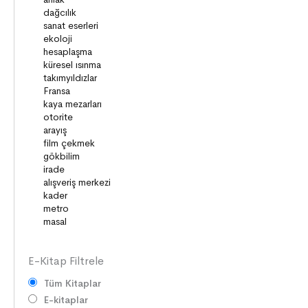
DİLİMİZİN ZENGİNLİĞİ
KİŞİSEL GELİŞİM
SAĞLIK
MİLLİ MÜCADELE
OKUMA KÜLTÜRÜ
GELENEKLER
ERDEMLER
DESTANLAR
SANAT
DEĞERLERİMİZ
ÇOCUK DÜNYASI
TARİH
E-Kitap Filtrele
Tüm Kitaplar
E-kitaplar