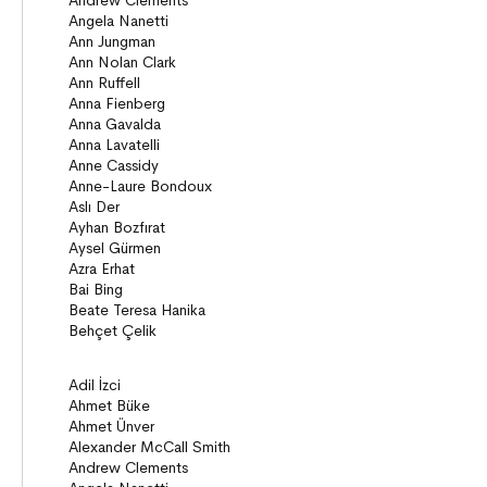
Köprü Kitaplar (10+)
Roman
Öyküler
Anlatı
ON8 (15+)
Roman
Diziler
Öyküler
Anlatı
Gizemli Maceralar Koleksiyonu
Diziler
Behiç Ak Yetişkin Kitapları
Öykü
Roman