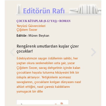
ÇOCUK KITAPLAR (8-12 YAŞ) • ROMAN
KÖ
Yeryüzü Güvercinleri
Yeşi
Çiğdem Sezer
Tur
Editör:
Müren Beykan
Yay
Rengârenk umutlardan kuşlar çizer
Ke
çocuklar!
ha
yo
Edebiyatımızın saygın ödüllerinin sahibi, her
yaştan okura seslenebilen usta şair, yazar
Tan
Çiğdem Sezer, savaş dehşetinin içinde kalan
ort
çocukların hayata tutunma hikâyesini lirik bir
ken
üslupla aktarıyor. Yetişkinlerin acımasız
den
savaşlarının, çocukların kırılgan dünyasını nasıl
bul
altüst ettiğini, nasıl çaresiz kaldıklarını
Sem
yumuşacık bir dille
yay
içi