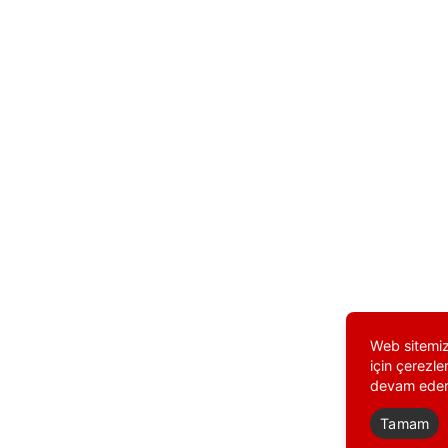
Web sitemiz
için çerezle
devam eders
Tamam