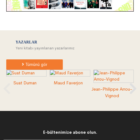
YAZARLAR
Yeni kitabı yayımlanan yazarlarımız
Tümünü gör
Suat Duman
Maud Faverjon
Jean-Philippe Arrou-
Vignod
E-bültenimize abone olun.