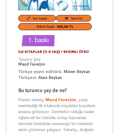
Tam kapak
Tadımlık
Etiket fiyatı:
325,00 TL
1. baskı
İLK KITAPLAR (3-8 YAŞ)
•
RESIMLI ÖYKÜ
Turuncu Şey
Maud Faverjon
Türkçe yayın editörü:
Müren Beykan
Türkçesi:
Alara Beykan
Bu turuncu şey de ne?
Fransız sanatçı
Maud Faverjon
, yazıp
resimlediği ilk kitabında küçükleri buzulların
arasına götürüyor. Serinletici olduğu kadar
eğlenceli bu öyküde, kutup hayvanları
denizde buldukları esrarengiz bir nesnenin
sırrını çözmeye çalışıyor. Sanatçı, doğada