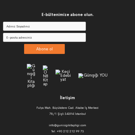
E-bültenimize abone olun.
Abone ol
İletişim
Fulya Mah. Büyükdere Cad. Akabe İş Merkezi
78/1 Şişli 34394 İstanbul
info@gunisigikitapligi.com
Tel: +90 212 212 99 73