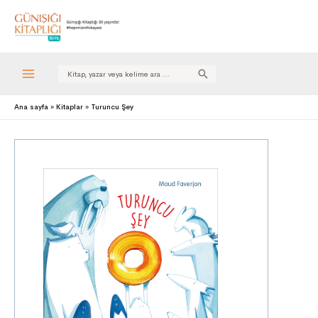
Search
for:
Ana sayfa
Kitaplar
Turuncu Şey