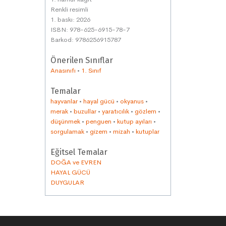
Renkli resimli
1. baskı: 2026
ISBN: 978-625-6915-78-7
Barkod: 9786256915787
Önerilen Sınıflar
Anasınıfı
•
1. Sınıf
Temalar
hayvanlar
•
hayal gücü
•
okyanus
•
merak
•
buzullar
•
yaratıcılık
•
gözlem
•
düşünmek
•
penguen
•
kutup ayıları
•
sorgulamak
•
gizem
•
mizah
•
kutuplar
Eğitsel Temalar
DOĞA ve EVREN
HAYAL GÜCÜ
DUYGULAR