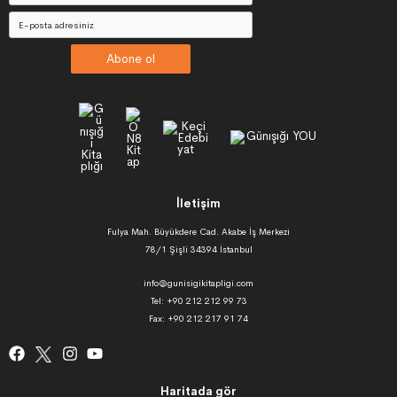
Abone ol
İletişim
Fulya Mah. Büyükdere Cad. Akabe İş Merkezi
78/1 Şişli 34394 İstanbul
info@gunisigikitapligi.com
Tel: +90 212 212 99 73
Fax: +90 212 217 91 74
Haritada gör