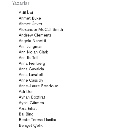
Yazarlar
Öyküler
Şiirler
Deneme
Anlatı
Seçki
Köprü Kitaplar (10+)
Roman
Öyküler
Anlatı
ON8 (15+)
Roman
Diziler
Öyküler
Anlatı
Gizemli Maceralar Koleksiyonu
Diziler
Behiç Ak Yetişkin Kitapları
Öykü
Roman