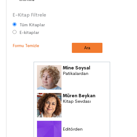
E-Kitap Filtrele
Tüm Kitaplar
E-kitaplar
Formu Temizle
Mine Soysal
Patikalardan
Müren Beykan
Kitap Sevdası
Editörden