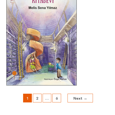
1
2
…
6
Next
→