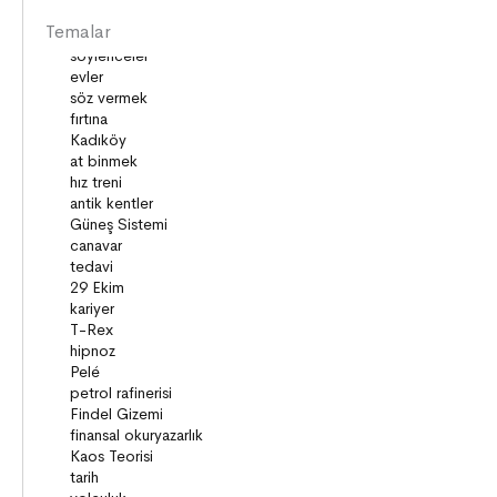
DOĞA ve EVREN
Temalar
HAKLAR
DEMOKRASİ
BİLİM ve TEKNOLOJİ
KÜLTÜRLER
DİLİMİZİN ZENGİNLİĞİ
KİŞİSEL GELİŞİM
SAĞLIK
MİLLİ MÜCADELE
OKUMA KÜLTÜRÜ
GELENEKLER
ERDEMLER
DESTANLAR
SANAT
DEĞERLERİMİZ
ÇOCUK DÜNYASI
TARİH