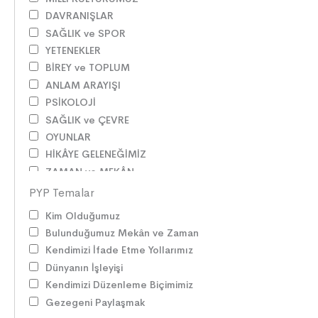
DAVRANIŞLAR
SAĞLIK ve SPOR
YETENEKLER
BİREY ve TOPLUM
ANLAM ARAYIŞI
PSİKOLOJİ
SAĞLIK ve ÇEVRE
OYUNLAR
HİKÂYE GELENEĞİMİZ
ZAMAN ve MEKÂN
SOSYAL İLİŞKİLER
PYP Temalar
EDEBİ TÜRLER
Kim Olduğumuz
İLETİŞİM
Bulunduğumuz Mekân ve Zaman
SORUMLULUKLAR
Kendimizi İfade Etme Yollarımız
SÖZ VARLIĞI
Dünyanın İşleyişi
HAK ve ÖZGÜRLÜKLER
Kendimizi Düzenleme Biçimimiz
ATATÜRK
Gezegeni Paylaşmak
LİDERLER