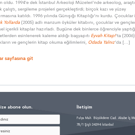
 oldu. 1994’e dek İstanbul Arkeoloji Müzeleri’nde arkeolog, araşt
k çalıştı, sergileme projeleri gerçekleştirdi; birçok kazı ve yüzey
ırmasına katıldı. 1996 yılında Günışığı Kitaplığı’nı kurdu. Çocuklar 
k Yollarda
(2005) adlı manzum öyküler kitabını, çocuklar ve gençler
sel içerikli kitaplar hazırladı. Bugüne dek binlerce öğrenciyle yaptığ
tlerden esinlenerek kaleme aldığı başyapıtı
Eyvah Kitap!
‘ta (2006)
ların ve gençlerin kitap okuma eğilimlerini,
Odada Yalnız
’da […]
ar sayfasına git
ize abone olun.
İletişim
Fulya Mah. Büyükdere Cad. Akabe İş M
78/1 Şişli 34394 İstanbul