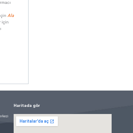
ırmacı
için
Ala
 için
ı
Haritada gör
erkezi