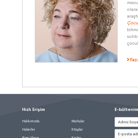
mezun
olara
araşt
Çocu
bilim
sohbe
çocuk
Yaz
Hızlı Erişim
.
E-bültenim
Hakkımızda
Markalar
Haberler
Kitaplar
Bize Ulaşın
Kişiler