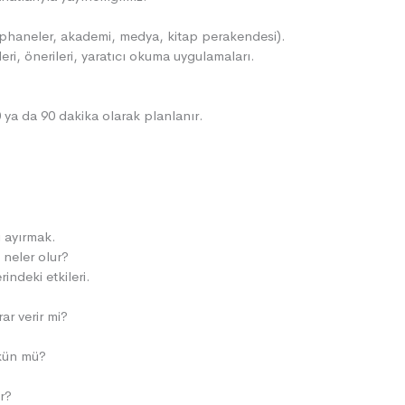
tüphaneler, akademi, medya, kitap perakendesi).
eri, önerileri, yaratıcı okuma uygulamaları.
 ya da 90 dakika olarak planlanır.
ı ayırmak.
 neler olur?
indeki etkileri.
rar verir mi?
mkün mü?
r?