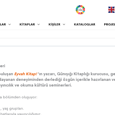
.
LAR
KİTAPLAR
KİŞİLER
KATALOGLAR
PROJE
leri
 buluşan
Eyvah Kitap!
’ın yazarı, Günışığı Kitaplığı kurucusu, g
 dayanan deneyiminden derlediği özgün içerikle hazırlanan ve
ayıncılık ve okuma kültürü seminerleri.
na bölümden oluşuyor:
, yaş grupları.
atlarıyla yayıncılığımız.