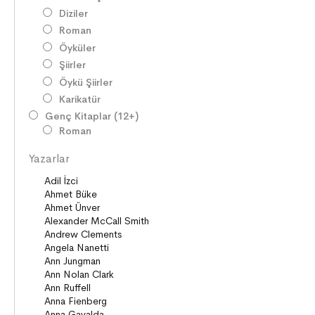
Diziler
Roman
Öyküler
Şiirler
Öykü Şiirler
Karikatür
Genç Kitaplar (12+)
Roman
Diziler
Yazarlar
Öyküler
Şiirler
Deneme
Anlatı
Seçki
Köprü Kitaplar (10+)
Roman
Öyküler
Anlatı