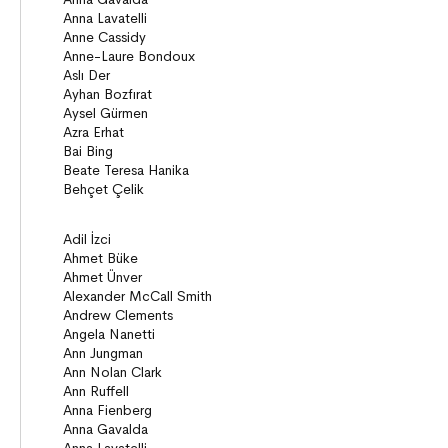
ON8 (15+)
Roman
Diziler
Öyküler
Anlatı
Gizemli Maceralar Koleksiyonu
Diziler
Behiç Ak Yetişkin Kitapları
Öykü
Roman