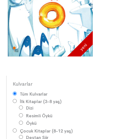
yeni
Kulvarlar
Tüm Kulvarlar
İlk Kitaplar (3-8 yaş)
Dizi
Resimli Öykü
Öykü
Çocuk Kitaplar (8-12 yaş)
Destan Şiir