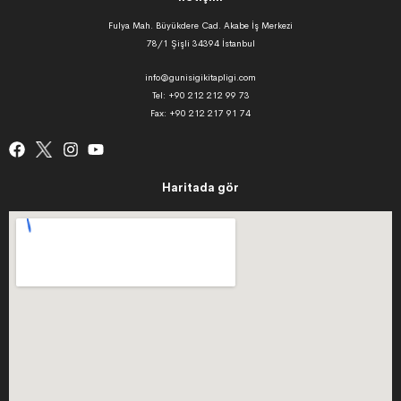
Fulya Mah. Büyükdere Cad. Akabe İş Merkezi
78/1 Şişli 34394 İstanbul
info@gunisigikitapligi.com
Tel: +90 212 212 99 73
Fax: +90 212 217 91 74
Haritada gör