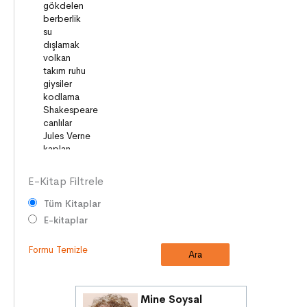
OYUNLAR
HİKÂYE GELENEĞİMİZ
ZAMAN ve MEKÂN
SOSYAL İLİŞKİLER
EDEBİ TÜRLER
İLETİŞİM
SORUMLULUKLAR
SÖZ VARLIĞI
E-Kitap Filtrele
Tüm Kitaplar
E-kitaplar
Formu Temizle
Mine Soysal