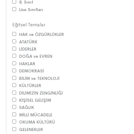
8. Sınıf
Lise Sınıfları
Eğitsel Temalar
HAK ve ÖZGÜRLÜKLER
ATATÜRK
LİDERLER
DOĞA ve EVREN
HAKLAR
DEMOKRASİ
BİLİM ve TEKNOLOJİ
KÜLTÜRLER
DİLİMİZİN ZENGİNLİĞİ
KİŞİSEL GELİŞİM
SAĞLIK
MİLLİ MÜCADELE
OKUMA KÜLTÜRÜ
GELENEKLER