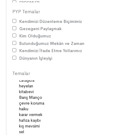
ERDEMLER
DESTANLAR
PYP Temalar
SANAT
Kendimizi Düzenleme Biçimimiz
DEĞERLERİMİZ
Gezegeni Paylaşmak
ÇOCUK DÜNYASI
Kim Olduğumuz
TARİH
Bulunduğumuz Mekân ve Zaman
VATANDAŞLIK
Kendimizi İfade Etme Yollarımız
MİLLİ KÜLTÜR
Dünyanın İşleyişi
DUYGULAR
HAYAL GÜCÜ
Temalar
MİLLİ KÜLTÜRÜMÜZ
DAVRANIŞLAR
SAĞLIK ve SPOR
YETENEKLER
BİREY ve TOPLUM
ANLAM ARAYIŞI
PSİKOLOJİ
SAĞLIK ve ÇEVRE