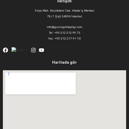
İletişim
Fulya Mah. Büyükdere Cad. Akabe İş Merkezi
78/1 Şişli 34394 İstanbul
info@gunisigikitapligi.com
Tel: +90 212 212 99 73
Fax: +90 212 217 91 74
Haritada gör