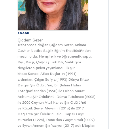
YAZAR
Çiğdem Sezer
Trabzon'da doğan Çiğdem Sezer, Ankara
Gevher Nesibe Sağlık Eğitim Enstitüsü'nden
mezun oldu. Hemşirelik ve öğretmenlik yaptı.
Kıyı, Karşı, Çağdaş Türk Dili, Varlık gibi
dergilerde şiirleri yayımlandı. İlk şiir
kitabı Kanadı Atlas Kuşlar 'ın (1991)
ardından, Çılgın Su 'yla (1993) Dünya Kitap
Dergisi Şiir Ödülü'nü, Bir Şehrin Hatıra
Fotoğraflarından (1998) ile Orhon Murat
Arıburnu Şiir Ödülü'nü, Dünya Tutulması (2005)
ile 2006 Ceyhun Atuf Kansu Şiir Ödülü'nü
ve Küçük Şeyler Mevsimi (2016) ile 2017
Dağlarca Şiir Ödülü'nü aldı. Kapalı Gişe
Hüzünler (1996), Denizden Geçme Hali (2009)
ve Eyvah Annem Şiir Yazıyor (2017) adlı kitapları