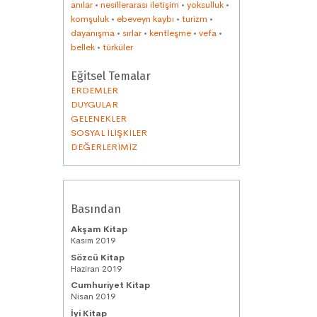
anılar
•
nesillerarası iletişim
•
yoksulluk
•
komşuluk
•
ebeveyn kaybı
•
turizm
•
dayanışma
•
sırlar
•
kentleşme
•
vefa
•
bellek
•
türküler
Eğitsel Temalar
ERDEMLER
DUYGULAR
GELENEKLER
SOSYAL İLİŞKİLER
DEĞERLERİMİZ
Basından
Akşam Kitap
Kasım 2019
Sözcü Kitap
Haziran 2019
Cumhuriyet Kitap
Nisan 2019
İyi Kitap