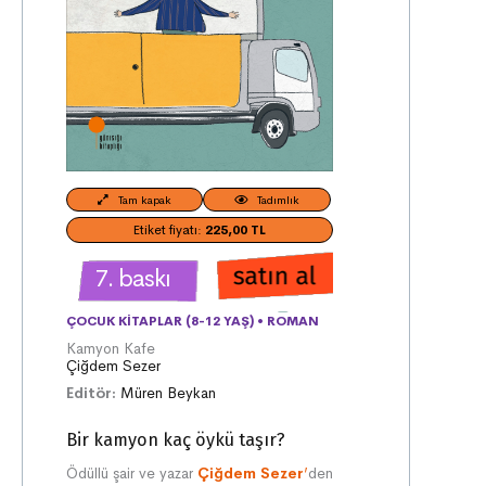
Tam kapak
Tadımlık
Etiket fiyatı:
225,00 TL
7. baskı
ÇOCUK KITAPLAR (8-12 YAŞ)
•
ROMAN
Kamyon Kafe
Çiğdem Sezer
Editör:
Müren Beykan
Bir kamyon kaç öykü taşır?
Ödüllü şair ve yazar
Çiğdem Sezer
’
den