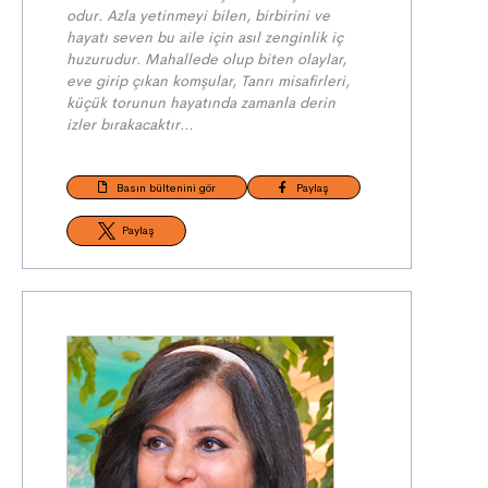
odur. Azla yetinmeyi bilen, birbirini ve
hayatı seven bu aile için asıl zenginlik iç
huzurudur. Mahallede olup biten olaylar,
eve girip çıkan komşular, Tanrı misafirleri,
küçük torunun hayatında zamanla derin
izler bırakacaktır…
Basın bültenini gör
Paylaş
Paylaş