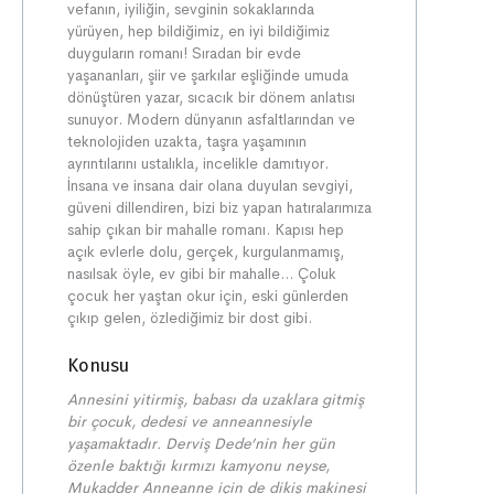
vefanın, iyiliğin, sevginin sokaklarında
yürüyen, hep bildiğimiz, en iyi bildiğimiz
duyguların romanı! Sıradan bir evde
yaşananları, şiir ve şarkılar eşliğinde umuda
dönüştüren yazar, sıcacık bir dönem anlatısı
sunuyor. Modern dünyanın asfaltlarından ve
teknolojiden uzakta, taşra yaşamının
ayrıntılarını ustalıkla, incelikle damıtıyor.
İnsana ve insana dair olana duyulan sevgiyi,
güveni dillendiren, bizi biz yapan hatıralarımıza
sahip çıkan bir mahalle romanı. Kapısı hep
açık evlerle dolu, gerçek, kurgulanmamış,
nasılsak öyle, ev gibi bir mahalle… Çoluk
çocuk her yaştan okur için, eski günlerden
çıkıp gelen, özlediğimiz bir dost gibi.
Konusu
Annesini yitirmiş, babası da uzaklara gitmiş
bir çocuk, dedesi ve anneannesiyle
yaşamaktadır. Derviş Dede’nin her gün
özenle baktığı kırmızı kamyonu neyse,
Mukadder Anneanne için de dikiş makinesi