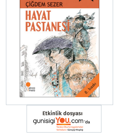
8. baskı