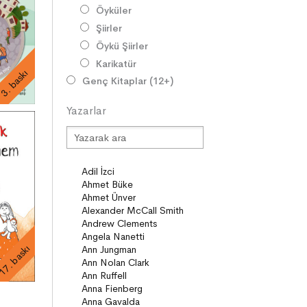
Öyküler
Şiirler
Öykü Şiirler
Karikatür
3. baskı
Genç Kitaplar (12+)
Roman
Yazarlar
Diziler
Öyküler
Şiirler
Deneme
Anlatı
Seçki
Köprü Kitaplar (10+)
Roman
17. baskı
Öyküler
Anlatı
ON8 (15+)
Roman