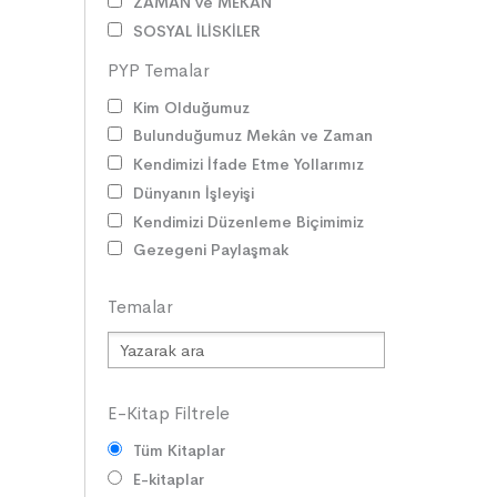
ZAMAN ve MEKÂN
SOSYAL İLİŞKİLER
EDEBİ TÜRLER
PYP Temalar
İLETİŞİM
Kim Olduğumuz
SORUMLULUKLAR
Bulunduğumuz Mekân ve Zaman
SÖZ VARLIĞI
Kendimizi İfade Etme Yollarımız
HAK ve ÖZGÜRLÜKLER
Dünyanın İşleyişi
ATATÜRK
Kendimizi Düzenleme Biçimimiz
LİDERLER
Gezegeni Paylaşmak
DOĞA ve EVREN
HAKLAR
Temalar
DEMOKRASİ
BİLİM ve TEKNOLOJİ
KÜLTÜRLER
DİLİMİZİN ZENGİNLİĞİ
E-Kitap Filtrele
KİŞİSEL GELİŞİM
Tüm Kitaplar
SAĞLIK
E-kitaplar
MİLLİ MÜCADELE