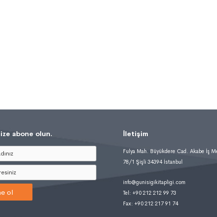
ize abone olun.
İletişim
Fulya Mah. Büyükdere Cad. Akabe İş M
78/1 Şişli 34394 İstanbul
info@gunisigikitapligi.com
e ol
Tel: +90 212 212 99 73
Fax: +90 212 217 91 74