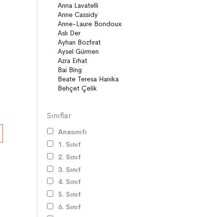
Diziler
Öyküler
Anlatı
Gizemli Maceralar Koleksiyonu
Diziler
Behiç Ak Yetişkin Kitapları
Öykü
Roman
Sınıflar
Anasınıfı
1. Sınıf
2. Sınıf
3. Sınıf
4. Sınıf
5. Sınıf
6. Sınıf