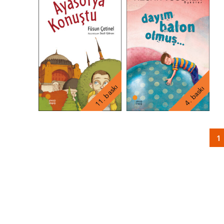
11. baskı
4. baskı
1