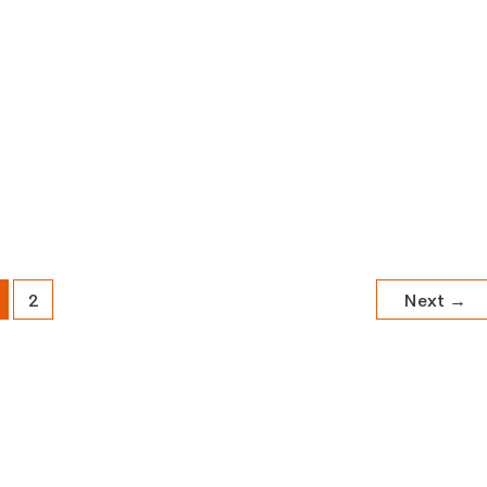
2
Next
→