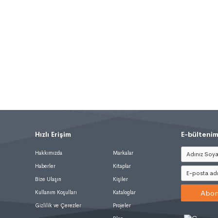
Hızlı Erişim
.
E-bültenim
Hakkımızda
Markalar
Haberler
Kitaplar
Bize Ulaşın
Kişiler
Abon
Kullanım Koşulları
Kataloglar
Gizlilik ve Çerezler
Projeler