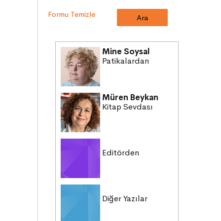
OKUMA KÜLTÜRÜ
Formu Temizle
GELENEKLER
ERDEMLER
DESTANLAR
Mine Soysal
SANAT
Patikalardan
DEĞERLERİMİZ
ÇOCUK DÜNYASI
Müren Beykan
TARİH
Kitap Sevdası
VATANDAŞLIK
MİLLİ KÜLTÜR
Editörden
Diğer Yazılar