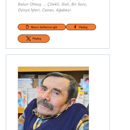
Balon Olmuş…, Çilekli, Sisli, Bir Soru,
Dünya İşleri, Canan, Ağabeyi.
Basın bültenini gör
Paylaş
Paylaş