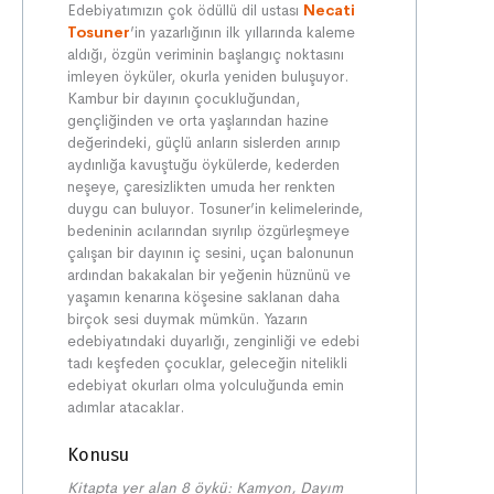
Edebiyatımızın çok ödüllü dil ustası
Necati
Tosuner
’in yazarlığının ilk yıllarında kaleme
aldığı, özgün veriminin başlangıç noktasını
imleyen öyküler, okurla yeniden buluşuyor.
Kambur bir dayının çocukluğundan,
gençliğinden ve orta yaşlarından hazine
değerindeki, güçlü anların sislerden arınıp
aydınlığa kavuştuğu öykülerde, kederden
neşeye, çaresizlikten umuda her renkten
duygu can buluyor. Tosuner’in kelimelerinde,
bedeninin acılarından sıyrılıp özgürleşmeye
çalışan bir dayının iç sesini, uçan balonunun
ardından bakakalan bir yeğenin hüznünü ve
yaşamın kenarına köşesine saklanan daha
birçok sesi duymak mümkün. Yazarın
edebiyatındaki duyarlığı, zenginliği ve edebi
tadı keşfeden çocuklar, geleceğin nitelikli
edebiyat okurları olma yolculuğunda emin
adımlar atacaklar.
Konusu
Kitapta yer alan 8 öykü: Kamyon, Dayım