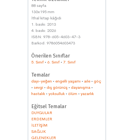
88 sayfa
130x195 mm
İthal kitap kâğıdı
1. baskı: 2013
4. baskı: 2026
ISBN: 978-605-4603-47-3
Barkod: 9786054603473
Önerilen Sınıflar
5. Sınıf
•
6. Sınıf
•
7. Sınıf
Temalar
dayı-yeğen
•
engelli yaşamı
•
aile
•
göç
•
sevgi
•
dış görünüş
•
dayanışma
•
hastalık
•
yoksulluk
•
ölüm
•
yazarlık
Eğitsel Temalar
DUYGULAR
ERDEMLER
İLETİŞİM
SAĞLIK
GELENEKLER