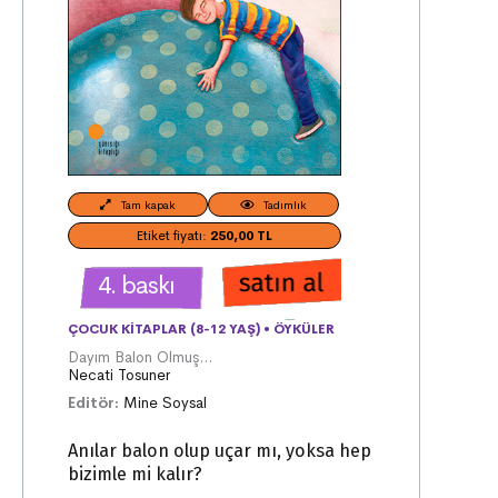
Tam kapak
Tadımlık
Etiket fiyatı:
250,00 TL
4. baskı
ÇOCUK KITAPLAR (8-12 YAŞ)
•
ÖYKÜLER
Dayım Balon Olmuş...
Necati Tosuner
Editör:
Mine Soysal
Anılar balon olup uçar mı, yoksa hep
bizimle mi kalır?