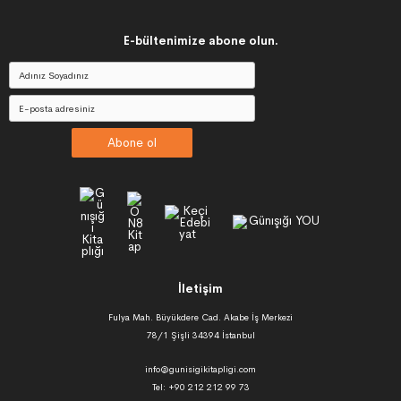
E-bültenimize abone olun.
Abone ol
İletişim
Fulya Mah. Büyükdere Cad. Akabe İş Merkezi
78/1 Şişli 34394 İstanbul
info@gunisigikitapligi.com
Tel: +90 212 212 99 73