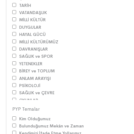
TARİH
VATANDAŞLIK
MİLLİ KÜLTÜR
DUYGULAR
HAYAL GÜCÜ
MİLLİ KÜLTÜRÜMÜZ
DAVRANIŞLAR
SAĞLIK ve SPOR
YETENEKLER
BİREY ve TOPLUM
ANLAM ARAYIŞI
PSİKOLOJİ
SAĞLIK ve ÇEVRE
OYUNLAR
HİKÂYE GELENEĞİMİZ
PYP Temalar
ZAMAN ve MEKÂN
Kim Olduğumuz
SOSYAL İLİŞKİLER
Bulunduğumuz Mekân ve Zaman
EDEBİ TÜRLER
Kendimizi İfade Etme Yollarımız