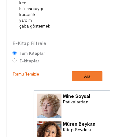
DESTANLAR
SANAT
DEĞERLERİMİZ
E-Kitap Filtrele
Tüm Kitaplar
E-kitaplar
Formu Temizle
Mine Soysal
Patikalardan
Müren Beykan
Kitap Sevdası