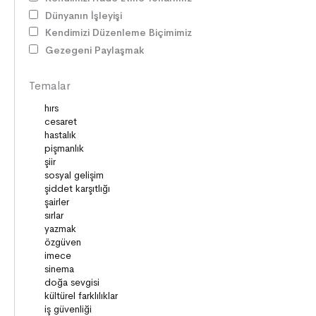
İLETİŞİM
Dünyanın İşleyişi
SORUMLULUKLAR
Kendimizi Düzenleme Biçimimiz
SÖZ VARLIĞI
Gezegeni Paylaşmak
HAK ve ÖZGÜRLÜKLER
ATATÜRK
Temalar
LİDERLER
DOĞA ve EVREN
HAKLAR
DEMOKRASİ
BİLİM ve TEKNOLOJİ
KÜLTÜRLER
DİLİMİZİN ZENGİNLİĞİ
KİŞİSEL GELİŞİM
SAĞLIK
MİLLİ MÜCADELE
OKUMA KÜLTÜRÜ
GELENEKLER
ERDEMLER