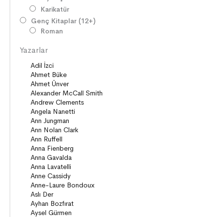
Karikatür
Genç Kitaplar (12+)
Roman
Diziler
Yazarlar
Öyküler
Şiirler
Deneme
Anlatı
Seçki
Köprü Kitaplar (10+)
Roman
Öyküler
Anlatı
ON8 (15+)
Roman
Diziler
Öyküler
Anlatı