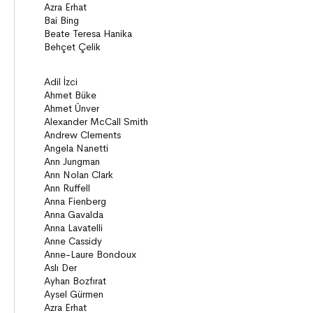
Gizemli Maceralar Koleksiyonu
Diziler
Behiç Ak Yetişkin Kitapları
Öykü
Roman