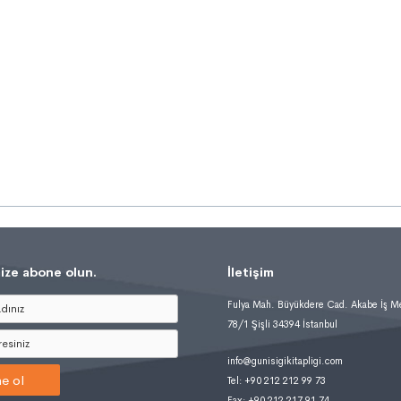
ize abone olun.
İletişim
Fulya Mah. Büyükdere Cad. Akabe İş M
78/1 Şişli 34394 İstanbul
info@gunisigikitapligi.com
e ol
Tel: +90 212 212 99 73
Fax: +90 212 217 91 74