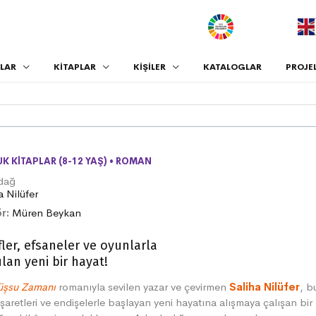
.
LAR
KİTAPLAR
KİŞİLER
KATALOGLAR
PROJE
K KITAPLAR (8-12 YAŞ)
•
ROMAN
rdağ
a Nilüfer
r:
Müren Beykan
fler, efsaneler ve oyunlarla
lan yeni bir hayat!
̈şsu Zamanı
romanıyla sevilen yazar ve çevirmen
Saliha Nilüfer
, b
işaretleri ve endişelerle başlayan yeni hayatına alışmaya çalışan bir