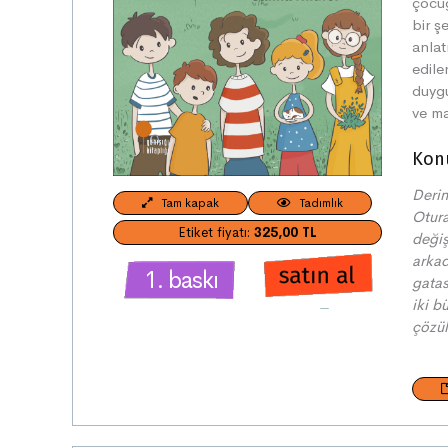
çocu
bir s
anlat
edile
duygu
ve ma
Kon
Derin
Tam kapak
Tadımlık
Otura
Etiket fiyatı:
325,00 TL
değis
arkad
1. baskı
gatas
iki b
çöz