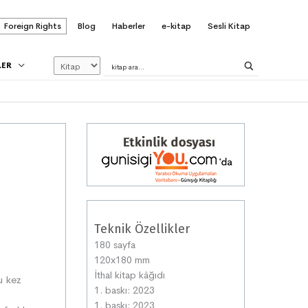
Foreign Rights
Blog
Haberler
e-kitap
Sesli Kitap
LER
Teknik Özellikler
180 sayfa
120x180 mm
İthal kitap kâğıdı
u kez
1. baskı: 2023
1. baskı: 2023