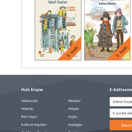
4. baskı
3. baskı
Hızlı Erişim
.
E-bültenim
Hakkımızda
Markalar
Haberler
Kitaplar
Bize Ulaşın
Kişiler
Abon
Kullanım Koşulları
Kataloglar