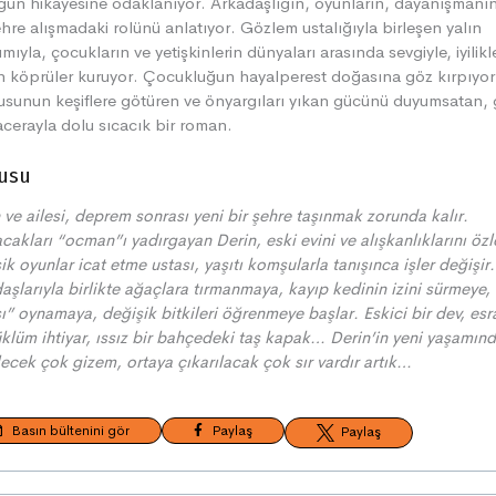
ğun hikâyesine odaklanıyor. Arkadaşlığın, oyunların, dayanışmanın
̧ehre alışmadaki rolünü anlatıyor. Gözlem ustalığıyla birleşen yalın
ımıyla, çocukların ve yetişkinlerin dünyaları arasında sevgiyle, iyilikl
n köprüler kuruyor. Çocukluğun hayalperest doğasına göz kırpıyo
sunun keşiflere götüren ve önyargıları yıkan gücünü duyumsatan,
cerayla dolu sıcacık bir roman.
usu
 ve ailesi, deprem sonrası yeni bir şehre taşınmak zorunda kalır.
cakları “ocman”ı yadırgayan Derin, eski evini ve alışkanlıklarını öz
̧ik oyunlar icat etme ustası, yaşıtı komşularla tanışınca işler değişir
aşlarıyla birlikte ağaçlara tırmanmaya, kayıp kedinin izini sürmeye,
ı” oynamaya, değişik bitkileri öğrenmeye başlar. Eskici bir dev, es
üklüm ihtiyar, ıssız bir bahçedeki taş kapak… Derin’in yeni yaşamın
ülecek çok gizem, ortaya çıkarılacak
çok sır vardır artık…
Basın bültenini gör
Paylaş
Paylaş