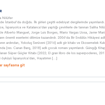
R
a Nilüfer
de İstanbul’da doğdu. İlk şiirleri çeşitli edebiyat dergilerinde yayımlandı.
zce, İspanyolca ve Katalanca’dan yaptığı çevirilerle de tanınan Saliha Nilü
ikle Alberto Manguel, Jorge Luis Borges, Mario Vargas Llosa, Javier Marí
arın önemli eserlerini dilimize kazandırdı. 2006’da Bir Endülüs Hikâyesi adl
ının ardından, Yokoluş Serüveni (2016) adlı şiir kitabı ve Ekosemelek Kukl
ında (res. Canan Barış, 2018) adlı çocuk romanı yayımlandı. Günışığı Kitap
lanan Süper Güçler Kitabı (2022; El gran libro de los superpoderes, 2017
li öyküyü İspanyolca’dan, Hayatımın […]
ar sayfasına git