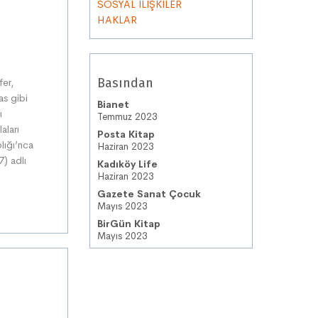
SOSYAL İLİŞKİLER
HAKLAR
Basından
fer,
as gibi
Bianet
ı
Temmuz 2023
aları
Posta Kitap
lığı’nca
Haziran 2023
) adlı
Kadıköy Life
Haziran 2023
Gazete Sanat Çocuk
Mayıs 2023
BirGün Kitap
Mayıs 2023