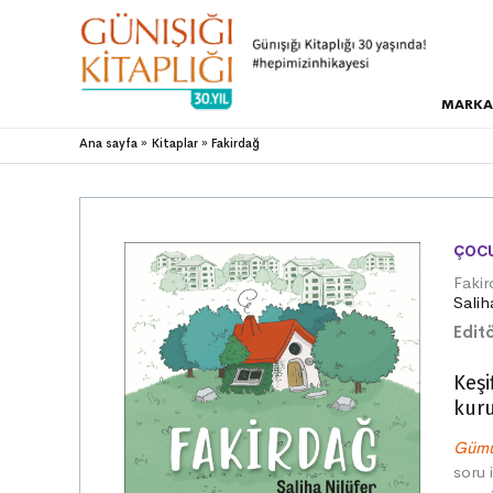
MARKA
Ana sayfa
Kitaplar
Fakirdağ
ÇOCU
Faki
Salih
Editö
Keşi
kuru
Gümu
soru 