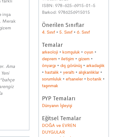
 farklı
ISBN: 978-625-6915-01-5
Barkod: 9786256915015
e inşa
r. Merak
Önerilen Sınıflar
 gizem
4. Sınıf
•
5. Sınıf
•
6. Sınıf
Temalar
arkeoloji
•
komşuluk
•
oyun
•
deprem
•
iletişim
•
gizem
•
önyargı
•
dış görünüş
•
arkadaşlık
ler. Ama
•
hastalık
•
yeraltı
•
alışkanlıklar
•
. Yeni
sorumluluk
•
efsaneler
•
botanik
•
 “bahçe
taşınmak
rarengiz
da
PYP Temaları
Dünyanın İşleyişi
Eğitsel Temalar
DOĞA ve EVREN
DUYGULAR