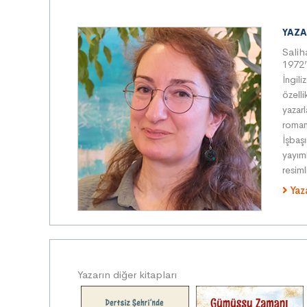
YAZA
Salih
1972’
İngili
özell
yazarl
roman
İşbaş
yayım
resim
Yaz
Yazarın diğer kitapları