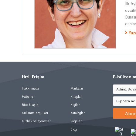
İlk o
evcili
Buras
canlan
Yaz
Hızlı Erişim
.
E-bültenim
Hakkımızda
Markalar
Haberler
Kitaplar
Bize Ulaşın
Kişiler
Abon
Kullanım Koşulları
Kataloglar
Gizlilik ve Çerezler
Projeler
Blog