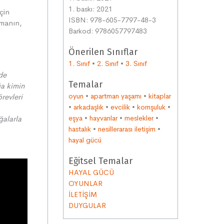
1. baskı: 2021
çin
ISBN: 978-605-7797-48-3
şmanın,
Barkod: 9786057797483
Önerilen Sınıflar
1. Sınıf
•
2. Sınıf
•
3. Sınıf
de
Temalar
ğa kimin
oyun
•
apartman yaşamı
•
kitaplar
revleri
•
arkadaşlık
•
evcilik
•
komşuluk
•
eşya
•
hayvanlar
•
meslekler
•
ğalarla
hastalık
•
nesillerarası iletişim
•
hayal gücü
Eğitsel Temalar
HAYAL GÜCÜ
OYUNLAR
İLETİŞİM
DUYGULAR