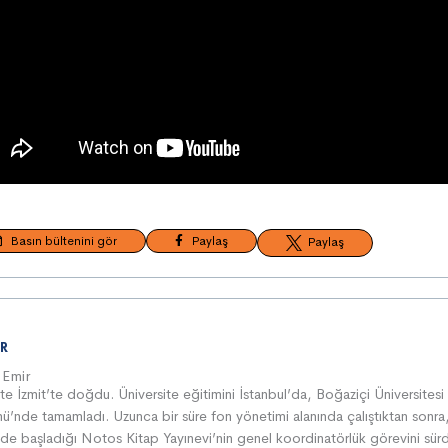
Basın bültenini gör
Paylaş
Paylaş
R
 Emir
e İzmit’te doğdu. Üniversite eğitimini İstanbul’da, Boğaziçi Üniversite
mü’nde tamamladı. Uzunca bir süre fon yönetimi alanında çalıştıktan sonra
e başladığı Notos Kitap Yayınevi’nin genel koordinatörlük görevini sürdu