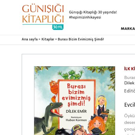
MARKA
Ana sayfa
Kitaplar
Burası Bizim Evimizmiş Şimdi!
İLK K
Buras
Dilek
Editö
Evci
Öyk
desen
çocuğ