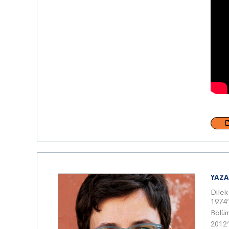
YAZA
Dilek
1974’t
Bölü
2012’d