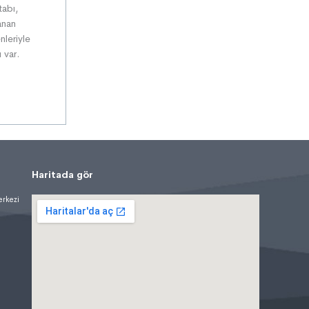
tabı,
lanan
nleriyle
 var.
Haritada gör
erkezi