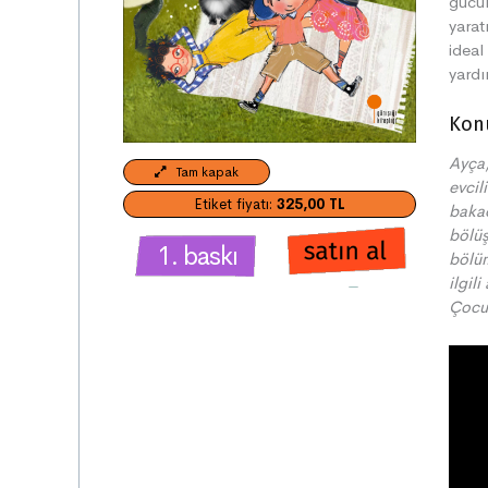
gücün
yarat
ideal
yardı
Kon
Ayça
Tam kapak
evcil
Etiket fiyatı:
325,00 TL
bakac
bölüş
1. baskı
bölüm
ilgil
Çocu