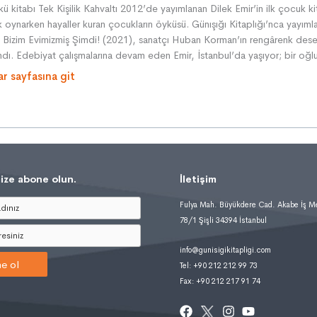
̈ykü kitabı Tek Kişilik Kahvaltı 2012’de yayımlanan Dilek Emir’in ilk çocuk ki
k oynarken hayaller kuran çocukların öyküsü. Günışığı Kitaplığı’nca yayım
ı Bizim Evimizmiş Şimdi! (2021), sanatçı Huban Korman’ın rengârenk dese
dı. Edebiyat çalışmalarına devam eden Emir, İstanbul’da yaşıyor; bir oğlu
ar sayfasına git
ize abone olun.
İletişim
Fulya Mah. Büyükdere Cad. Akabe İş M
78/1 Şişli 34394 İstanbul
info@gunisigikitapligi.com
e ol
Tel: +90 212 212 99 73
Fax: +90 212 217 91 74