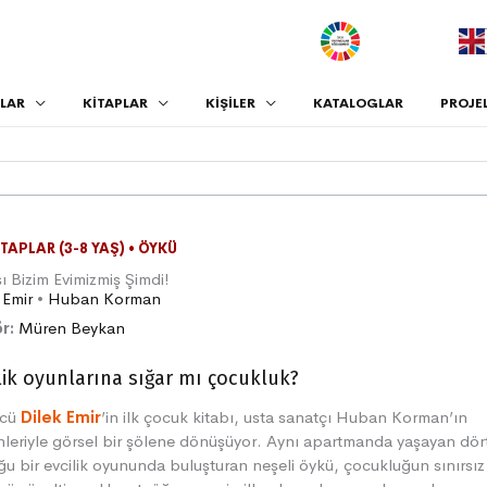
.
LAR
KİTAPLAR
KİŞİLER
KATALOGLAR
PROJE
ITAPLAR (3-8 YAŞ)
•
ÖYKÜ
ı Bizim Evimizmiş Şimdi!
 Emir
•
Huban Korman
r:
Müren Beykan
lik oyunlarına sığar mı çocukluk?
ücü
Dilek Emir
’in ilk çocuk kitabı, usta sanatçı Huban Korman’ın
leriyle görsel bir şölene dönüşüyor. Aynı apartmanda yaşayan dör
u bir evcilik oyununda buluşturan neşeli öykü, çocukluğun sınırsız