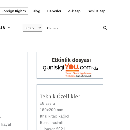
Foreign Rights
Blog
Haberler
e-kitap
Sesli Kitap
LER
Teknik Özellikler
68 sayfa
150x200 mm
İthal kitap kâğıdı
t
Renkli resimli
 hayal
1. baskı: 2021