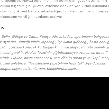
ü yüceltiyor. Hayatı öğrenmenin ilk adımı olan çocuk oyunlarının
ıcılıkla kuşatılmış büyüleyici evrenine odaklanıyor. Ortak okumalar i
 olan bu çok renkli kitap, arkadaşlığın, birlikte düşünmenin, payla
mlaşmanın ve iyiliğin kapılarını aralıyor.
usu
, Selin, Gökçe ve Can… Komşu dört arkadaş, apartmanın bahçesin
ik oynarlar. Yemeği kimin yapacağı, işe kimin gideceği, hasta çocu
ağı, çorbaya konacak kurbağayı kimin yakalayacağı gibi önemli gö
meleri gerekir. Naciye Teyze’nin çiğbörekleriyse oyunun en lezzetli
üdür. Gökçe, hasta anneannesi, ters dönüp duran yavru kaplumba
i anısını anlatınca, “Ne istersem yapabilirim hayatta!” diye düşünür.
kluğun neşesi balkonlardan, bahçelerden taşar…