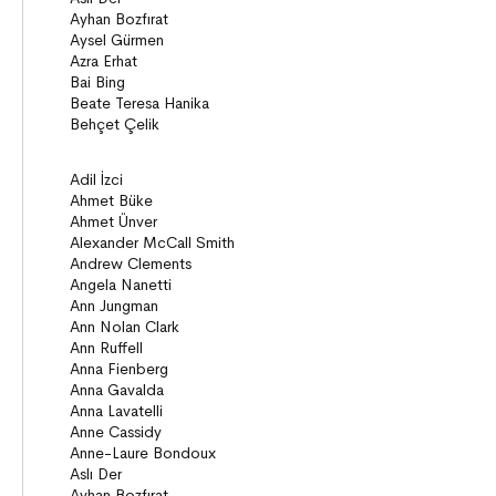
Anlatı
Gizemli Maceralar Koleksiyonu
Diziler
Behiç Ak Yetişkin Kitapları
Öykü
Roman