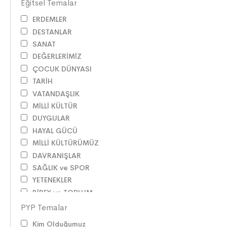
Eğitsel Temalar
ERDEMLER
DESTANLAR
SANAT
DEĞERLERİMİZ
ÇOCUK DÜNYASI
TARİH
VATANDAŞLIK
MİLLİ KÜLTÜR
DUYGULAR
HAYAL GÜCÜ
MİLLİ KÜLTÜRÜMÜZ
DAVRANIŞLAR
SAĞLIK ve SPOR
YETENEKLER
BİREY ve TOPLUM
ANLAM ARAYIŞI
PYP Temalar
PSİKOLOJİ
Kim Olduğumuz