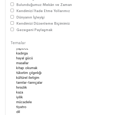
SAĞLIK ve ÇEVRE
Bulunduğumuz Mekân ve Zaman
OYUNLAR
Kendimizi İfade Etme Yollarımız
HİKÂYE GELENEĞİMİZ
Dünyanın İşleyişi
ZAMAN ve MEKÂN
Kendimizi Düzenleme Biçimimiz
SOSYAL İLİŞKİLER
Gezegeni Paylaşmak
EDEBİ TÜRLER
İLETİŞİM
Temalar
SORUMLULUKLAR
SÖZ VARLIĞI
HAK ve ÖZGÜRLÜKLER
ATATÜRK
LİDERLER
DOĞA ve EVREN
HAKLAR
DEMOKRASİ
BİLİM ve TEKNOLOJİ
KÜLTÜRLER
DİLİMİZİN ZENGİNLİĞİ
KİŞİSEL GELİŞİM