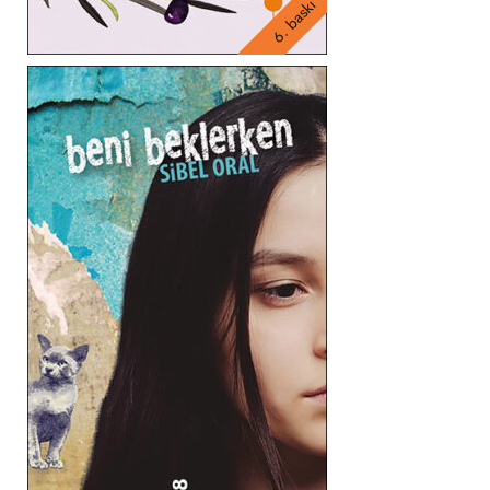
6. baskı