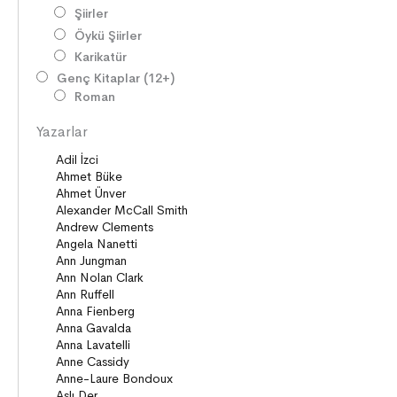
Şiirler
Öykü Şiirler
Karikatür
Genç Kitaplar (12+)
Roman
Diziler
Yazarlar
Öyküler
Şiirler
Deneme
Anlatı
Seçki
Köprü Kitaplar (10+)
Roman
Öyküler
Anlatı
ON8 (15+)
Roman
Diziler
Öyküler