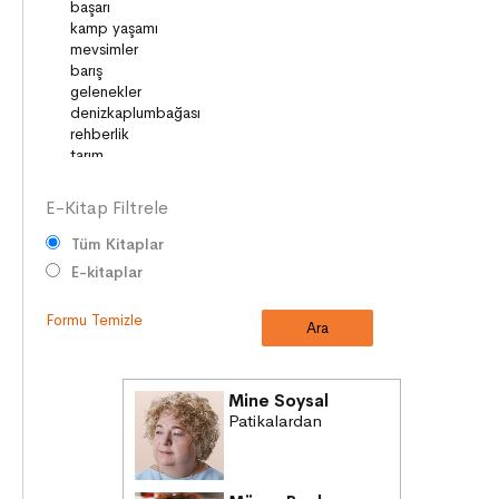
SAĞLIK
MİLLİ MÜCADELE
OKUMA KÜLTÜRÜ
GELENEKLER
E-Kitap Filtrele
Tüm Kitaplar
E-kitaplar
Formu Temizle
Mine Soysal
Patikalardan