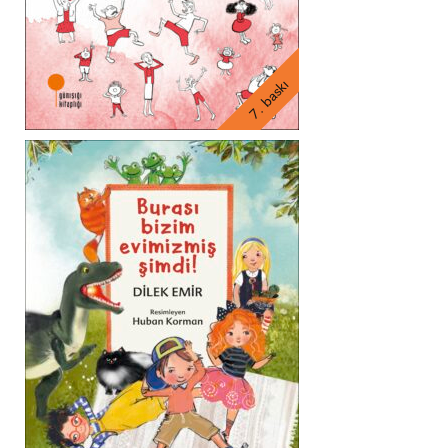
7. baskı