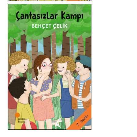
7. baskı