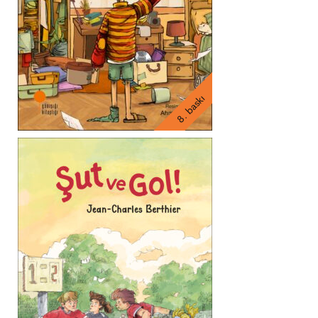
8. baskı