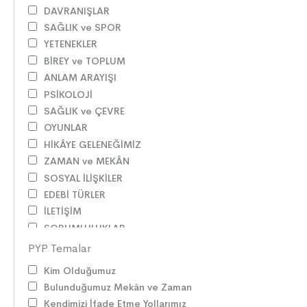
DAVRANIŞLAR
SAĞLIK ve SPOR
YETENEKLER
BİREY ve TOPLUM
ANLAM ARAYIŞI
PSİKOLOJİ
SAĞLIK ve ÇEVRE
OYUNLAR
HİKÂYE GELENEĞİMİZ
ZAMAN ve MEKÂN
SOSYAL İLİŞKİLER
EDEBİ TÜRLER
İLETİŞİM
SORUMLULUKLAR
SÖZ VARLIĞI
PYP Temalar
HAK ve ÖZGÜRLÜKLER
Kim Olduğumuz
ATATÜRK
Bulunduğumuz Mekân ve Zaman
LİDERLER
Kendimizi İfade Etme Yollarımız