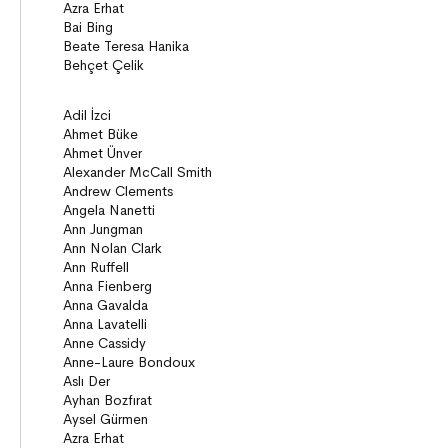
Diziler
Behiç Ak Yetişkin Kitapları
Öykü
Roman