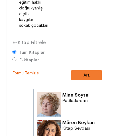
DUYGULAR
HAYAL GÜCÜ
E-Kitap Filtrele
Tüm Kitaplar
E-kitaplar
Formu Temizle
Mine Soysal
Patikalardan
Müren Beykan
Kitap Sevdası