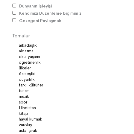
DOĞA ve EVREN
Dünyanın İşleyişi
HAKLAR
Kendimizi Düzenleme Biçimimiz
DEMOKRASİ
Gezegeni Paylaşmak
BİLİM ve TEKNOLOJİ
KÜLTÜRLER
Temalar
DİLİMİZİN ZENGİNLİĞİ
KİŞİSEL GELİŞİM
SAĞLIK
MİLLİ MÜCADELE
OKUMA KÜLTÜRÜ
GELENEKLER
ERDEMLER
DESTANLAR
SANAT
DEĞERLERİMİZ
ÇOCUK DÜNYASI
TARİH
VATANDAŞLIK
MİLLİ KÜLTÜR