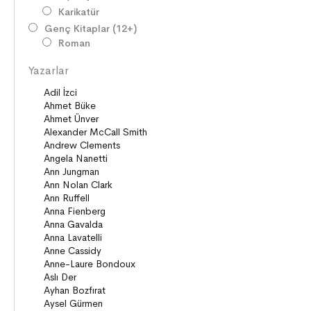
Karikatür
Genç Kitaplar (12+)
Roman
Diziler
Yazarlar
Öyküler
Şiirler
Deneme
Anlatı
Seçki
Köprü Kitaplar (10+)
Roman
Öyküler
Anlatı
ON8 (15+)
Roman
Diziler
Öyküler
Anlatı
Gizemli Maceralar Koleksiyonu