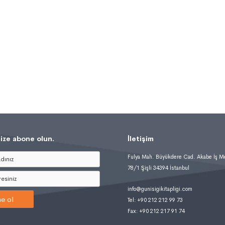
ize abone olun.
İletişim
Fulya Mah. Büyükdere Cad. Akabe İş M
78/1 Şişli 34394 İstanbul
info@gunisigikitapligi.com
e ol
Tel: +90 212 212 99 73
Fax: +90 212 217 91 74