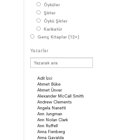
Öyküler
Şiirler
Öykü Şiirler
Karikatür
Genç Kitaplar (12+)
Roman
Yazarlar
Diziler
Öyküler
Şiirler
Deneme
Anlatı
Seçki
Köprü Kitaplar (10+)
Roman
Öyküler
Anlatı
ON8 (15+)
Roman