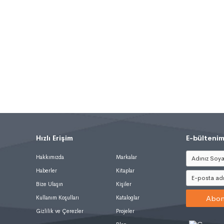
Hızlı Erişim
.
E-bültenim
Hakkımızda
Markalar
Haberler
Kitaplar
Bize Ulaşın
Kişiler
Abon
Kullanım Koşulları
Kataloglar
Gizlilik ve Çerezler
Projeler