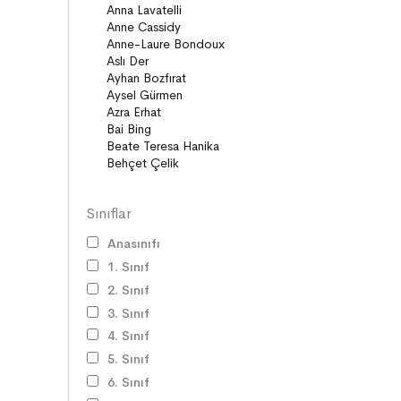
Diziler
Öyküler
Anlatı
Gizemli Maceralar Koleksiyonu
Diziler
Behiç Ak Yetişkin Kitapları
Öykü
Roman
Sınıflar
Anasınıfı
1. Sınıf
2. Sınıf
3. Sınıf
4. Sınıf
5. Sınıf
6. Sınıf