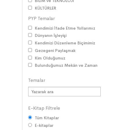
BİLİM ve TEKNOLOJİ
KÜLTÜRLER
DİLİMİZİN ZENGİNLİĞİ
PYP Temalar
KİŞİSEL GELİŞİM
Kendimizi İfade Etme Yollarımız
SAĞLIK
Dünyanın İşleyişi
MİLLİ MÜCADELE
Kendimizi Düzenleme Biçimimiz
OKUMA KÜLTÜRÜ
Gezegeni Paylaşmak
GELENEKLER
Kim Olduğumuz
ERDEMLER
Bulunduğumuz Mekân ve Zaman
DESTANLAR
SANAT
Temalar
DEĞERLERİMİZ
ÇOCUK DÜNYASI
TARİH
VATANDAŞLIK
E-Kitap Filtrele
MİLLİ KÜLTÜR
Tüm Kitaplar
DUYGULAR
E-kitaplar
HAYAL GÜCÜ