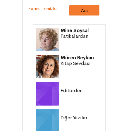
MİLLİ KÜLTÜRÜMÜZ
Formu Temizle
DAVRANIŞLAR
SAĞLIK ve SPOR
YETENEKLER
Mine Soysal
BİREY ve TOPLUM
Patikalardan
ANLAM ARAYIŞI
PSİKOLOJİ
Müren Beykan
SAĞLIK ve ÇEVRE
Kitap Sevdası
OYUNLAR
HİKÂYE GELENEĞİMİZ
Editörden
Diğer Yazılar