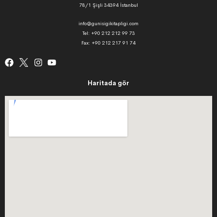
78/1 Şişli 34394 İstanbul
info@gunisigikitapligi.com
Tel: +90 212 212 99 73
Fax: +90 212 217 91 74
Haritada gör