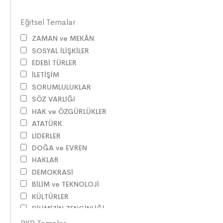
Eğitsel Temalar
ZAMAN ve MEKÂN
SOSYAL İLİŞKİLER
EDEBİ TÜRLER
İLETİŞİM
SORUMLULUKLAR
SÖZ VARLIĞI
HAK ve ÖZGÜRLÜKLER
ATATÜRK
LİDERLER
DOĞA ve EVREN
HAKLAR
DEMOKRASİ
BİLİM ve TEKNOLOJİ
KÜLTÜRLER
DİLİMİZİN ZENGİNLİĞİ
KİŞİSEL GELİŞİM