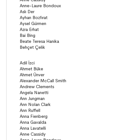
Diziler
Öyküler
Anlatı
Gizemli Maceralar Koleksiyonu
Diziler
Behiç Ak Yetişkin Kitapları
Öykü
Roman