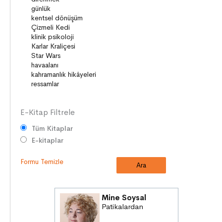
BİREY ve TOPLUM
ANLAM ARAYIŞI
PSİKOLOJİ
SAĞLIK ve ÇEVRE
OYUNLAR
HİKÂYE GELENEĞİMİZ
E-Kitap Filtrele
Tüm Kitaplar
E-kitaplar
Formu Temizle
Mine Soysal
Patikalardan