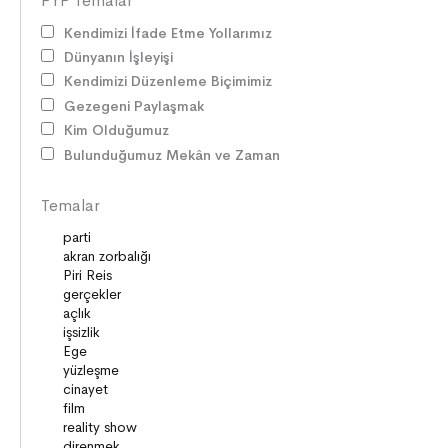
PYP Temalar
SAĞLIK
Kendimizi İfade Etme Yollarımız
MİLLİ MÜCADELE
Dünyanın İşleyişi
OKUMA KÜLTÜRÜ
Kendimizi Düzenleme Biçimimiz
GELENEKLER
Gezegeni Paylaşmak
ERDEMLER
Kim Olduğumuz
DESTANLAR
Bulunduğumuz Mekân ve Zaman
SANAT
DEĞERLERİMİZ
Temalar
ÇOCUK DÜNYASI
TARİH
VATANDAŞLIK
MİLLİ KÜLTÜR
DUYGULAR
HAYAL GÜCÜ
MİLLİ KÜLTÜRÜMÜZ
DAVRANIŞLAR
SAĞLIK ve SPOR
YETENEKLER