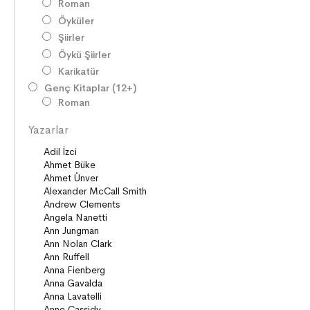
Roman
Öyküler
Şiirler
Öykü Şiirler
Karikatür
Genç Kitaplar (12+)
Roman
Diziler
Yazarlar
Öyküler
Şiirler
Deneme
Anlatı
Seçki
Köprü Kitaplar (10+)
Roman
Öyküler
Anlatı
ON8 (15+)
Roman