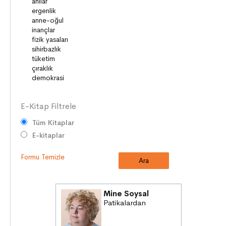
OYUNLAR
HİKÂYE GELENEĞİMİZ
ZAMAN ve MEKÂN
SOSYAL İLİŞKİLER
EDEBİ TÜRLER
E-Kitap Filtrele
Tüm Kitaplar
E-kitaplar
Formu Temizle
Mine Soysal
Patikalardan