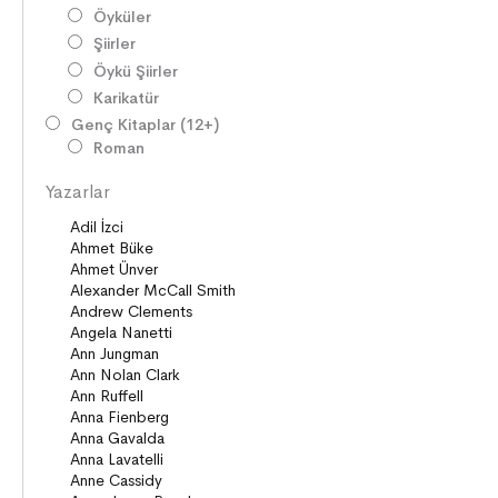
Öyküler
Şiirler
Öykü Şiirler
Karikatür
Genç Kitaplar (12+)
Roman
Diziler
Yazarlar
Öyküler
Şiirler
Deneme
Anlatı
Seçki
Köprü Kitaplar (10+)
Roman
Öyküler
Anlatı
ON8 (15+)
Roman
Diziler