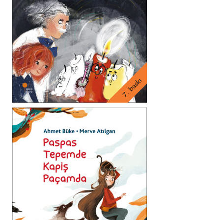
7. baskı