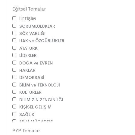
Eğitsel Temalar
İLETİŞİM
SORUMLULUKLAR
SÖZ VARLIĞI
HAK ve ÖZGÜRLÜKLER
ATATÜRK
LİDERLER
DOĞA ve EVREN
HAKLAR
DEMOKRASİ
BİLİM ve TEKNOLOJİ
KÜLTÜRLER
DİLİMİZİN ZENGİNLİĞİ
KİŞİSEL GELİŞİM
SAĞLIK
MİLLİ MÜCADELE
OKUMA KÜLTÜRÜ
PYP Temalar