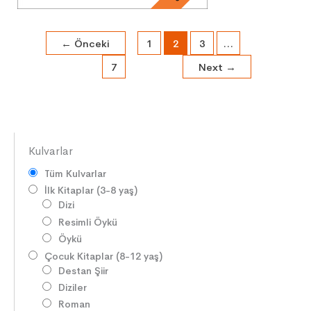
←
Önceki
1
2
3
…
7
Next
→
Kulvarlar
Tüm Kulvarlar
İlk Kitaplar (3-8 yaş)
Dizi
Resimli Öykü
Öykü
Çocuk Kitaplar (8-12 yaş)
Destan Şiir
Diziler
Roman