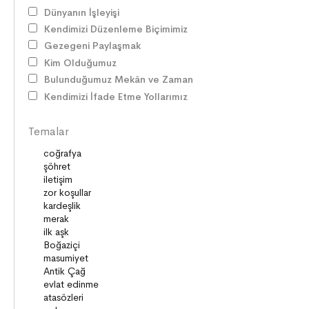
GELENEKLER
Dünyanın İşleyişi
ERDEMLER
Kendimizi Düzenleme Biçimimiz
DESTANLAR
Gezegeni Paylaşmak
SANAT
Kim Olduğumuz
DEĞERLERİMİZ
Bulunduğumuz Mekân ve Zaman
ÇOCUK DÜNYASI
Kendimizi İfade Etme Yollarımız
TARİH
VATANDAŞLIK
Temalar
MİLLİ KÜLTÜR
DUYGULAR
HAYAL GÜCÜ
MİLLİ KÜLTÜRÜMÜZ
DAVRANIŞLAR
SAĞLIK ve SPOR
YETENEKLER
BİREY ve TOPLUM
ANLAM ARAYIŞI
PSİKOLOJİ
SAĞLIK ve ÇEVRE