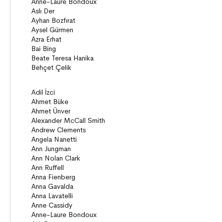
Öyküler
Anlatı
Gizemli Maceralar Koleksiyonu
Diziler
Behiç Ak Yetişkin Kitapları
Öykü
Roman