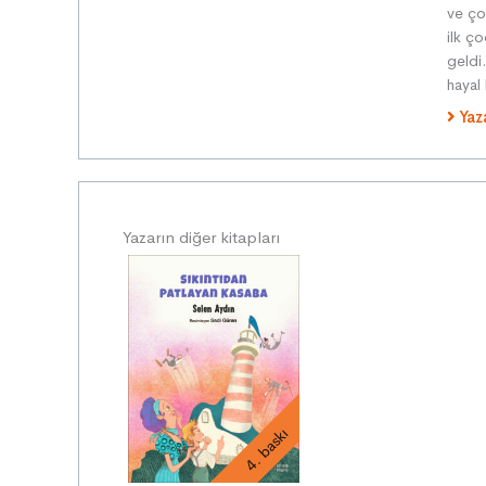
ve ço
ilk c
geldi
hayal
Yaz
Yazarın diğer kitapları
4. baskı