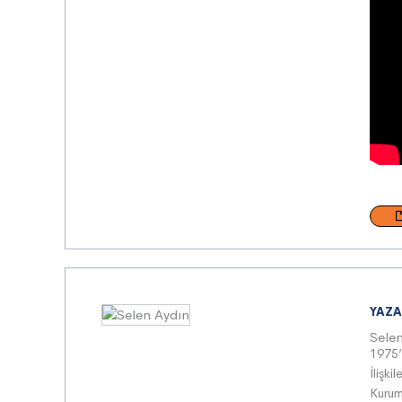
YAZA
Sele
1975’t
İliş
Kurums