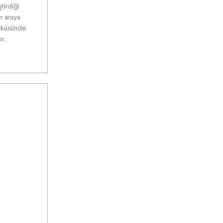
irdiği
r araya
küsünde
or.