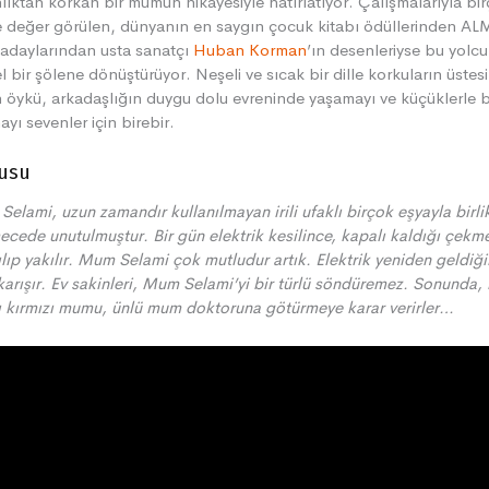
lıktan korkan bir mumun hikâyesiyle hatırlatıyor. Çalışmalarıyla bi
 değer görülen, dünyanın en saygın çocuk kitabı ödüllerinden AL
adaylarından usta sanatçı
Huban Korman
’ın desenleriyse bu yolc
l bir şölene dönüştürüyor. Neşeli ve sıcak bir dille korkuların üste
 öykü, arkadaşlığın duygu dolu evreninde yaşamayı ve küçüklerle bi
yı sevenler için birebir.
usu
elami, uzun zamandır kullanılmayan irili ufaklı birçok eşyayla birli
cede unutulmuştur. Bir gün elektrik kesilince, kapalı kaldığı çek
ılıp yakılır. Mum Selami çok mutludur artık. Elektrik yeniden geldiğ
 karışır. Ev sakinleri, Mum Selami’yi bir türlü söndüremez. Sonunda,
ı kırmızı mumu, ünlü mum doktoruna götürmeye karar verirler…