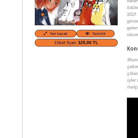
karan
ödüle
2021 
görse
gelen
Tam kapak
Tadımlık
okuma
Etiket fiyatı:
325,00 TL
Kon
7. baskı
Mum S
çekme
çıkar
işler
inatç