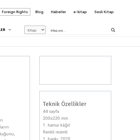
Foreign Rights
Blog
Haberler
e-kitap
Sesli Kitap
LER
Teknik Özellikler
44 sayfa
200x230 mm
an
1. hamur kâğıt
ların
Renkli resimli
lduğunu,
1. baskı: 2020