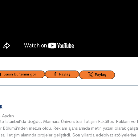
Basın bültenini gör
Paylaş
Paylaş
R
n Aydın
e İstanbul’da doğdu. Marmara Üniversitesi İletişim Fakültesi Reklam ve 
kiler Bölümü’nden mezun oldu. Reklam ajanslarında metin yazarı olarak çalıştı
al iletişim alanında projeler geliştirdi. Son yıllarda edebiyat atölyelerine 