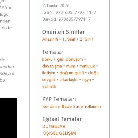
rçok
7. baskı: 2026
MA’nın
ISBN: 978-605-7797-11-7
uluğu
Barkod: 9786057797117
sinden
rlikte
Önerilen Sınıflar
Anasınıfı
•
1. Sınıf
•
2. Sınıf
Temalar
korku
•
geri dönüşüm
•
kte
dayanışma
•
mum
•
mutluluk
•
meceden
iletişim
•
doğum günü
•
doğa
indeyse
sevgisi
•
arkadaşlık
•
eşya
•
 bu
yalnızlık
PYP Temaları
Kendimizi İfade Etme Yollarımız
Eğitsel Temalar
DUYGULAR
KİŞİSEL GELİŞİM