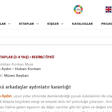
.
LAR
KİTAPLAR
KİŞİLER
KATALOGLAR
PROJE
ITAPLAR (3-8 YAŞ)
•
RESIMLI ÖYKÜ
nlıktan Korkan Mum
n Aydın
•
Huban Korman
Müren Beykan
r:
ü arkadaşlar aydınlatır karanlığı!
, uzun yıllar zihninde demlendirdiği çocuk öykülerinin ilki ol
n Aydın
li kitapla küçükleri sevgi ve empati dolu bir yolculuğa çıkarıyor. Anı
ası haline gelen eşyanın da diğer canlılar gibi bir işlevi ve değeri o