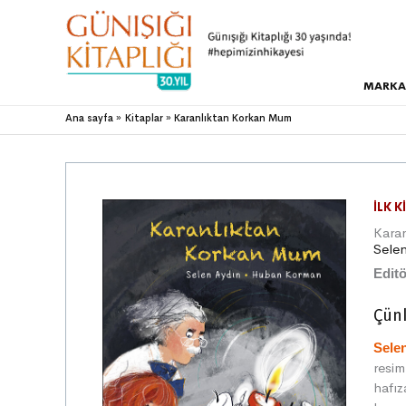
MARKA
Ana sayfa
Kitaplar
Karanlıktan Korkan Mum
İLK K
Kara
Sele
Editö
Çünk
Sele
resim
hafız