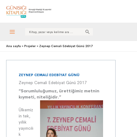
Search
for:
Ana sayfa
Projeler
Zeynep Cemali Edebiyat Günü 2017
ZEYNEP CEMALI EDEBIYAT GÜNÜ
Zeynep Cemali Edebiyat Günü 2017
“
Sorumluluğumuz, ürettiğimiz metnin
kıymeti, niteliğidir.”
Ülkemiz
in tek,
yıllık
yayıncılı
k