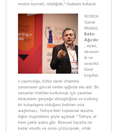
metnin kıymeti, niteliğidir,” ifadesini kullandı.
KONDA
Genel
Müdürü
Bekir
Ağırdır
, siyasi,
ekonom
ik ve
sosyokü
ltürel
koşulları
n yayıncılığa, kültür sanat ortamına
yansımasını güncel veriler ışığında ele aldı. Bir
zamanlar ötekileri korkutmak için yaratılan
hikâyelerin gerçeğe dönüştüğünü ve korkunç
bir kutuplaşma olduğunu belirten usta
araştırmacı, Türkiye’deki toplumsal duruma
ilişkin öngörülerini şöyle açıkladı: “Türkiye, el
freni çekik araba gibi. Bireysel hayatta ne
kadar umutlu ve sorun çözücüysek, ortak