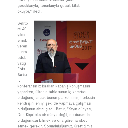
çocuklarıyla, torunlarıyla çocuk kitabı
okuyor,” dedi.
Sektö
re 40
yıldır
emek
veren
, usta
edebi
yatçı
Enis
Batu
r,
konferansın iz bırakan kapanış konuşmasını
yaparken, ülkenin tablosunun iç karartıcı
olduğunu, ancak bunun panzehirinin, herkesin
kendi işini en iyi şekilde yapmaya çalışması
olduğunun altını çizdi. Batur, “Yayın dünyası,
Don Kişoteks bir dünya değil; ne durumda
olduğumuzu bilmek ve ona göre hareket
etmek gerekir. Sorumluluğumuz, ürettiğimiz