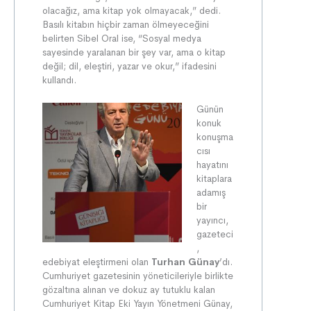
olacağız, ama kitap yok olmayacak,” dedi.
Basılı kitabın hiçbir zaman ölmeyeceğini
belirten Sibel Oral ise, “Sosyal medya
sayesinde yaralanan bir şey var, ama o kitap
değil; dil, eleştiri, yazar ve okur,” ifadesini
kullandı.
Günün
konuk
konuşma
cısı
hayatını
kitaplara
adamış
bir
yayıncı,
gazeteci
,
edebiyat eleştirmeni olan
Turhan Günay
’dı.
Cumhuriyet gazetesinin yöneticileriyle birlikte
gözaltına alınan ve dokuz ay tutuklu kalan
Cumhuriyet Kitap Eki Yayın Yönetmeni Günay,