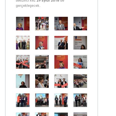
sekizinci kez
29 Eylül
2018
’de
gerçekleşecek.