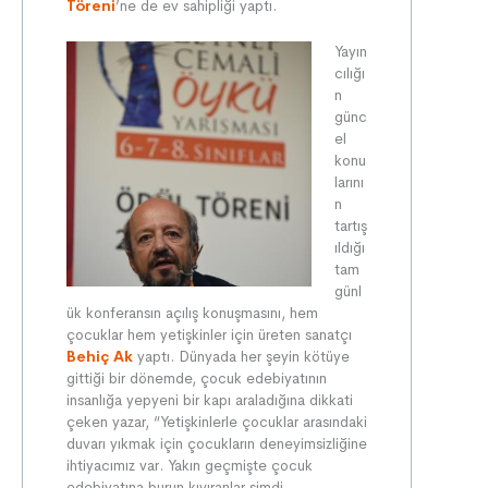
Töreni
’ne de ev sahipliği yaptı.
Yayın
cılığı
n
günc
el
konu
larını
n
tartış
ıldığı
tam
günl
ük konferansın açılış konuşmasını, hem
çocuklar hem yetişkinler için üreten sanatçı
Behiç Ak
yaptı. Dünyada her şeyin kötüye
gittiği bir dönemde, çocuk edebiyatının
insanlığa yepyeni bir kapı araladığına dikkati
çeken yazar, “Yetişkinlerle çocuklar arasındaki
duvarı yıkmak için çocukların deneyimsizliğine
ihtiyacımız var. Yakın geçmişte çocuk
edebiyatına burun kıvıranlar şimdi