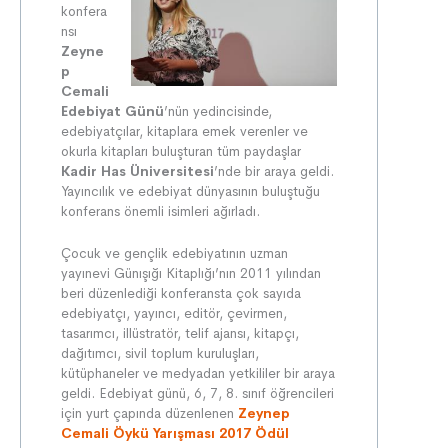
konfera
nsı
Zeyne
p
Cemali
Edebiyat Günü
’nün yedincisinde,
edebiyatçılar, kitaplara emek verenler ve
okurla kitapları buluşturan tüm paydaşlar
Kadir Has Üniversitesi
’nde bir araya geldi.
Yayıncılık ve edebiyat dünyasının buluştuğu
konferans önemli isimleri ağırladı.
Çocuk ve gençlik edebiyatının uzman
yayınevi Günışığı Kitaplığı’nın 2011 yılından
beri düzenlediği konferansta çok sayıda
edebiyatçı, yayıncı, editör, çevirmen,
tasarımcı, illüstratör, telif ajansı, kitapçı,
dağıtımcı, sivil toplum kuruluşları,
kütüphaneler ve medyadan yetkililer bir araya
geldi. Edebiyat günü, 6, 7, 8. sınıf öğrencileri
için yurt çapında düzenlenen
Zeynep
Cemali Öykü Yarışması
2017 Ödül