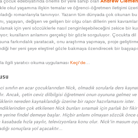
 çocuk edebiyatında önemli bir yere sahip olan
Andrew Clemen
ikle okul yaşamına ilişkin temalar ve öğrenci-öğretmen iletişimi üzer
ladığı romanlarıyla tanınıyor. Yazarın tüm dünyada çok okunan bu
ı, yaşayan, değişen ve gelişen bir olgu olan dillerin yeni kavramlar
lamak için yeni sözcüklerle nasıl zenginleşebileceğini zekice bir ku
ıyor; kuralların anlamını gerçekçi bir gözle sorguluyor. Çocukta dil
una farkındalık yaratacak, onu araştırma yapmaya, proje geliştirm
diği her yeni şeye eleştirel gözle bakmaya özendirecek bir başyapı
la ilgili yaratıcı okuma uygulaması
Keçi’de
…
usu
ci sınıfın en acar çocuklarından Nick, olmadık sorularla ders kayn
ır. Ancak, çetin ceviz dilbilgisi öğretmeni onun oyununa gelmez ve
klerin nereden kaynaklandığı üzerine bir rapor hazırlamasını ister.
diklerinden çok etkilenen Nick bunları sınamak için parlak bir fikir
 yerine findel demeye başlar. Hiçbir anlamı olmayan sözcük önce 
 kasabada hızla yayılır, televizyonlara konu olur. Nick
’
in masum oyu
dığı sonuçlara yol açacaktır…