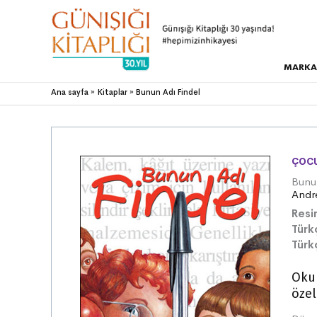
MARKA
Ana sayfa
Kitaplar
Bunun Adı Findel
ÇOCU
Bunu
Andr
Resi
Türk
Türk
Okul
özel