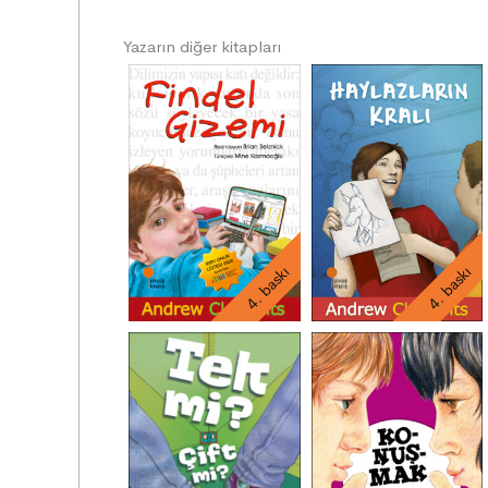
Yazarın diğer kitapları
4. baskı
4. baskı