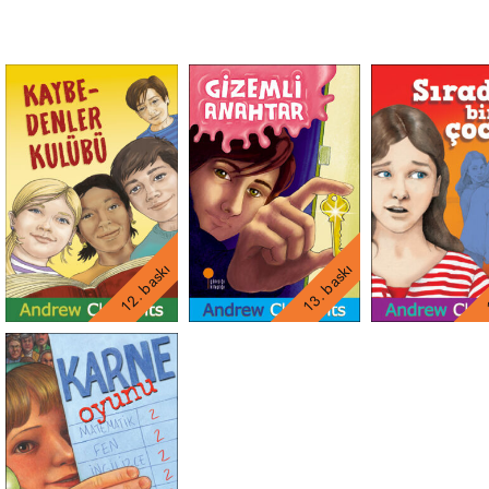
12. baskı
13. baskı
1