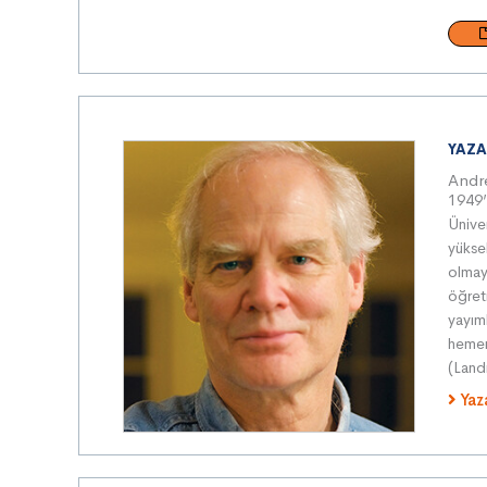
YAZA
Andr
1949’
Ünive
yüksek
olmay
öğret
yayıml
hemen
(Land
Yaz