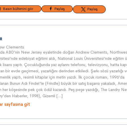
Basın bültenini gör
Paylaş
Paylaş
R
ew Clements
da ABD’nin New Jersey eyaletinde doğan Andrew Clements, Northwes
rsitesi’nde edebiyat eğitimi aldı, National Louis Üniversitesi’nde eğitim 
 lisans yaptı. Çocukluğunda yaz aylarını telefonu, televizyonu, hatta kapı 
an bir evde geçirmesi, yazarlığını derinden etkiledi. Şarkı sözü yazarlığı 
menlik yaptı, resimli kitaplar için metin yazdı. İlk çocuk romanı, 1996’da
anan Bunun Adı Findel ’le (Frindle) büyük bir satış başarısı yakaladı, Amer
 her köşesinde pek çok ödül kazandı. Peş peşe yazdığı, The Landry N
ry’den Haberler, 1998), Gizemli […]
ar sayfasına git