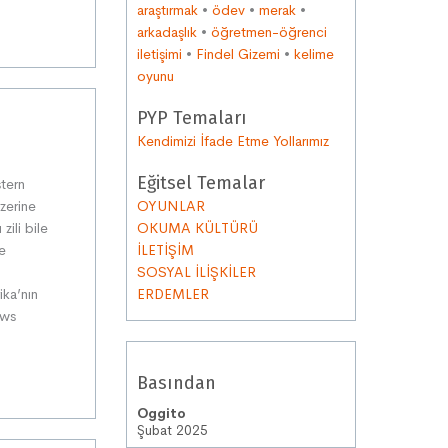
araştırmak
•
ödev
•
merak
•
arkadaşlık
•
öğretmen-öğrenci
iletişimi
•
Findel Gizemi
•
kelime
oyunu
PYP Temaları
Kendimizi İfade Etme Yollarımız
Eğitsel Temalar
tern
üzerine
OYUNLAR
zili bile
OKUMA KÜLTÜRÜ
ve
İLETİŞİM
SOSYAL İLİŞKİLER
ika’nın
ERDEMLER
ews
Basından
Oggito
Şubat 2025