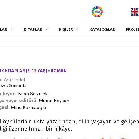
.
LAR
KİTAPLAR
KİŞİLER
KATALOGLAR
PROJE
K KITAPLAR (8-12 YAŞ)
•
ROMAN
n Adı Findel
ew Clements
mleyen:
Brian Selznick
çe yayın editörü:
Müren Beykan
çesi:
Mine Kazmaoğlu
 öykülerinin usta yazarından, dilin yaşayan ve gelişe
liği üzerine hınzır bir hikâye.