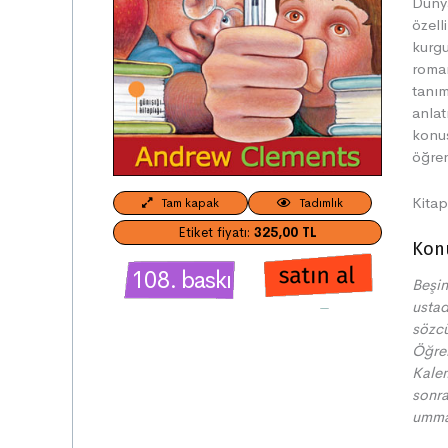
Dünya
özell
kurgu
roman
tanım
anlat
konus
öğren
Kitap
Tam kapak
Tadımlık
Etiket fiyatı:
325,00 TL
Kon
108. baskı
Beşin
ustad
sözcü
Öğren
Kalem
sonra
umma