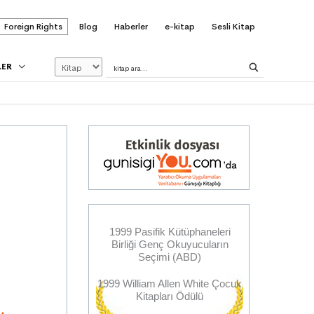
Foreign Rights
Blog
Haberler
e-kitap
Sesli Kitap
LER
1999 Pasifik Kütüphaneleri
Birliği Genç Okuyucuların
Seçimi (ABD)
n
1999 William Allen White Çocuk
Kitapları Ödülü