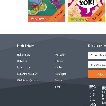
21. baskı
38. baskı
Hızlı Erişim
.
E-bültenim
Hakkımızda
Markalar
Haberler
Kitaplar
Bize Ulaşın
Kişiler
Abon
Kullanım Koşulları
Kataloglar
Gizlilik ve Çerezler
Projeler
Blog