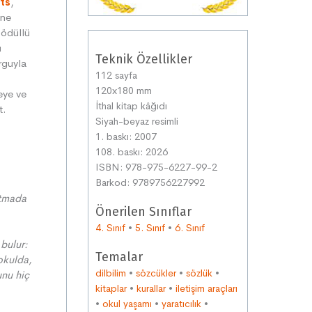
ts
,
ine
 ödüllü
ı
Teknik Özellikler
rguyla
112 sayfa
120x180 mm
eye ve
İthal kitap kâğıdı
t.
Siyah-beyaz resimli
1. baskı: 2007
108. baskı: 2026
ISBN: 978-975-6227-99-2
Barkod: 9789756227992
atmada
Önerilen Sınıflar
4. Sınıf
•
5. Sınıf
•
6. Sınıf
 bulur:
Temalar
okulda,
dilbilim
•
sözcükler
•
sözlük
•
nu hiç
kitaplar
•
kurallar
•
iletişim araçları
•
okul yaşamı
•
yaratıcılık
•