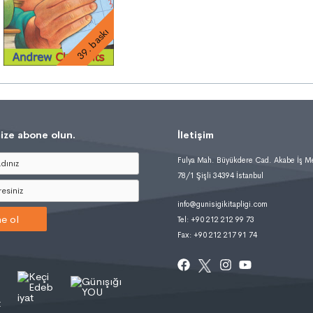
39. baskı
ize abone olun.
İletişim
Fulya Mah. Büyükdere Cad. Akabe İş M
78/1 Şişli 34394 İstanbul
info@gunisigikitapligi.com
e ol
Tel: +90 212 212 99 73
Fax: +90 212 217 91 74