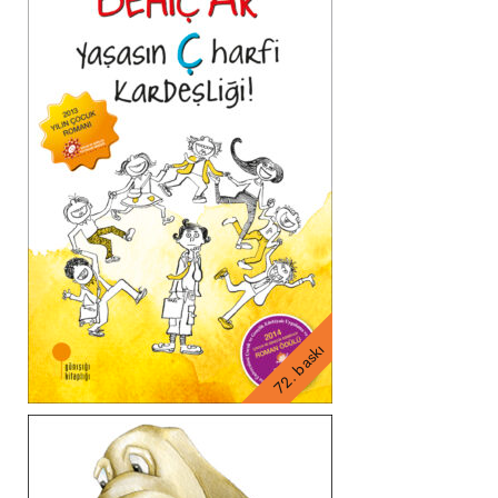
72. baskı