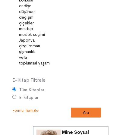
OYUNLAR
HİKÂYE GELENEĞİMİZ
ZAMAN ve MEKÂN
SOSYAL İLİŞKİLER
EDEBİ TÜRLER
İLETİŞİM
SORUMLULUKLAR
SÖZ VARLIĞI
E-Kitap Filtrele
Tüm Kitaplar
E-kitaplar
Formu Temizle
Mine Soysal