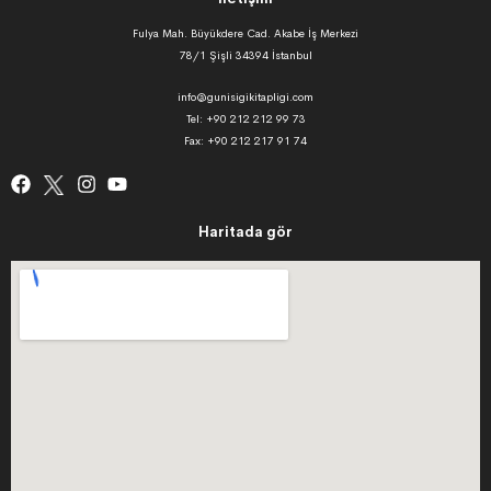
Fulya Mah. Büyükdere Cad. Akabe İş Merkezi
78/1 Şişli 34394 İstanbul
info@gunisigikitapligi.com
Tel: +90 212 212 99 73
Fax: +90 212 217 91 74
Haritada gör