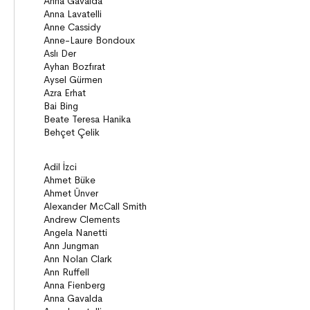
ON8 (15+)
Roman
Diziler
Öyküler
Anlatı
Gizemli Maceralar Koleksiyonu
Diziler
Behiç Ak Yetişkin Kitapları
Öykü
Roman