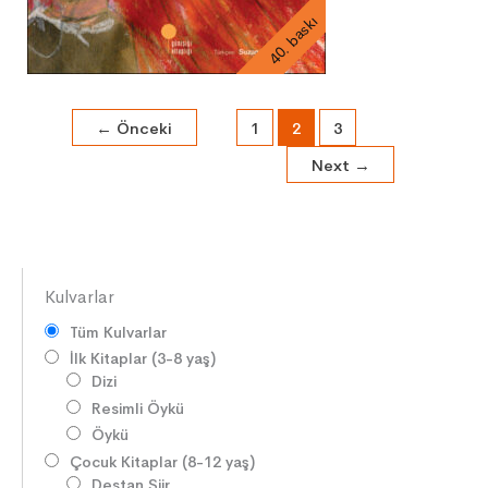
40. baskı
←
Önceki
1
2
3
Next
→
Kulvarlar
Tüm Kulvarlar
İlk Kitaplar (3-8 yaş)
Dizi
Resimli Öykü
Öykü
Çocuk Kitaplar (8-12 yaş)
Destan Şiir