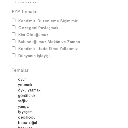
ERDEMLER
DESTANLAR
PYP Temalar
SANAT
Kendimizi Düzenleme Biçimimiz
DEĞERLERİMİZ
Gezegeni Paylaşmak
ÇOCUK DÜNYASI
Kim Olduğumuz
TARİH
Bulunduğumuz Mekân ve Zaman
VATANDAŞLIK
Kendimizi İfade Etme Yollarımız
MİLLİ KÜLTÜR
Dünyanın İşleyişi
DUYGULAR
HAYAL GÜCÜ
Temalar
MİLLİ KÜLTÜRÜMÜZ
DAVRANIŞLAR
SAĞLIK ve SPOR
YETENEKLER
BİREY ve TOPLUM
ANLAM ARAYIŞI
PSİKOLOJİ
SAĞLIK ve ÇEVRE