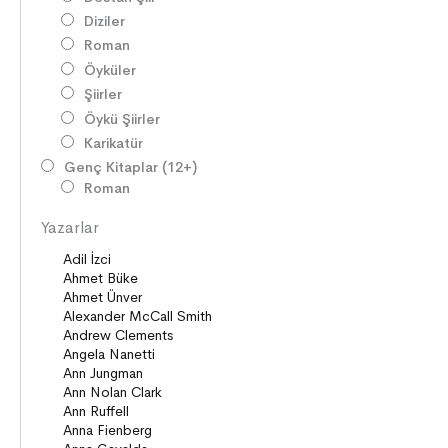
Diziler
Roman
Öyküler
Şiirler
Öykü Şiirler
Karikatür
Genç Kitaplar (12+)
Roman
Diziler
Yazarlar
Öyküler
Şiirler
Deneme
Anlatı
Seçki
Köprü Kitaplar (10+)
Roman
Öyküler
Anlatı