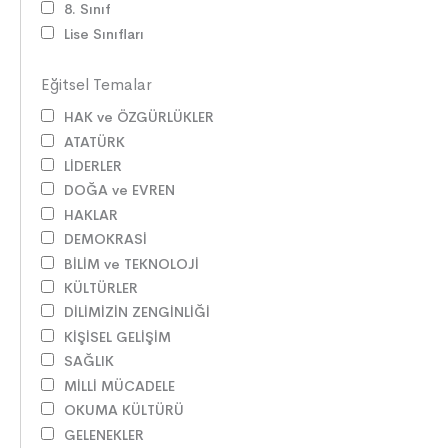
8. Sınıf
Lise Sınıfları
Eğitsel Temalar
HAK ve ÖZGÜRLÜKLER
ATATÜRK
LİDERLER
DOĞA ve EVREN
HAKLAR
DEMOKRASİ
BİLİM ve TEKNOLOJİ
KÜLTÜRLER
DİLİMİZİN ZENGİNLİĞİ
KİŞİSEL GELİŞİM
SAĞLIK
MİLLİ MÜCADELE
OKUMA KÜLTÜRÜ
GELENEKLER