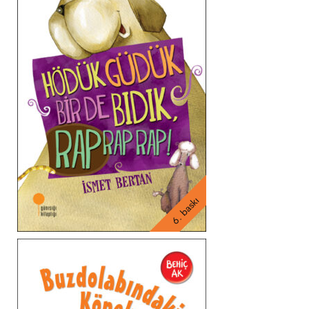
6. baskı