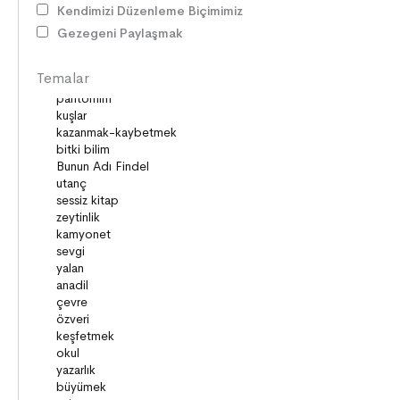
Kendimizi Düzenleme Biçimimiz
KİŞİSEL GELİŞİM
Gezegeni Paylaşmak
SAĞLIK
MİLLİ MÜCADELE
Temalar
OKUMA KÜLTÜRÜ
GELENEKLER
ERDEMLER
DESTANLAR
SANAT
DEĞERLERİMİZ
ÇOCUK DÜNYASI
TARİH
VATANDAŞLIK
MİLLİ KÜLTÜR
DUYGULAR
HAYAL GÜCÜ
MİLLİ KÜLTÜRÜMÜZ
DAVRANIŞLAR
SAĞLIK ve SPOR