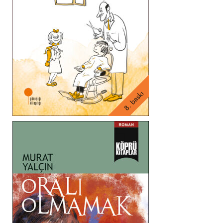
8. baskı