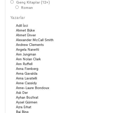
Genç Kitaplar (12+)
Roman
Diziler
Yazarlar
Öyküler
Şiirler
Deneme
Anlatı
Seçki
Köprü Kitaplar (10+)
Roman
Öyküler
Anlatı
ON8 (15+)
Roman
Diziler
Öyküler
Anlatı
Gizemli Maceralar Koleksiyonu
Diziler