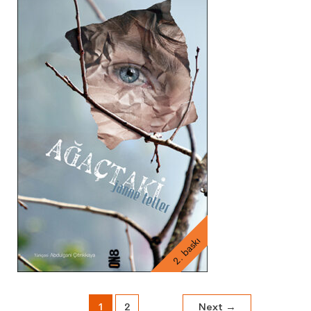
2. baskı
1
2
Next
→