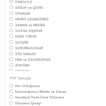
PSİKOLOJİ
SAĞLIK ve ÇEVRE
OYUNLAR
HİKÂYE GELENEĞİMİZ
ZAMAN ve MEKÂN
SOSYAL İLİŞKİLER
EDEBİ TÜRLER
İLETİŞİM
SORUMLULUKLAR
SÖZ VARLIĞI
HAK ve ÖZGÜRLÜKLER
ATATÜRK
LİDERLER
DOĞA ve EVREN
PYP Temalar
HAKLAR
Kim Olduğumuz
DEMOKRASİ
Bulunduğumuz Mekân ve Zaman
BİLİM ve TEKNOLOJİ
Kendimizi İfade Etme Yollarımız
KÜLTÜRLER
Dünyanın İşleyişi
DİLİMİZİN ZENGİNLİĞİ