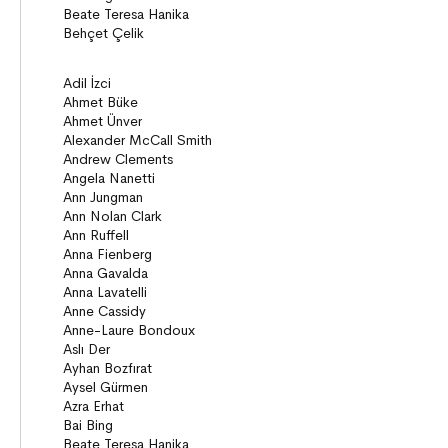
Behiç Ak Yetişkin Kitapları
Öykü
Roman