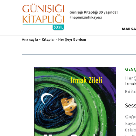
MARKA
Ana sayfa
Kitaplar
Her Şeyi Gördüm
GENÇ
Her 
Irmak
Editö
Sess
Çağd
kaybı
üslub