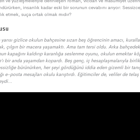
leri ve yüzleşmeleriyle derinleşen roman, vicdan ve masumiyet üzeri
dürürken, insanlık kadar eski bir sorunun cevabını arıyor: Sessizc
lık etmek, suça ortak olmak mıdır?
usu
yarısı gizlice okulun bahçesine sızan beş öğrencinin amacı, kuralla
k, çılgın bir macera yaşamaktı. Ama tam tersi oldu. Arka bahçedek
un kapağını kaldırıp karanlığa seslenme oyunu, okulun emektar kö
n’ı bir anda yaşamdan kopardı. Beş genç, iç hesaplaşmalarıyla birlik
essizliğe bürünürken, her şeyi gördüğünü iddia eden gizemli bir tanı
ğı e-posta mesajları okulu karıştırdı.
Eğitimciler de, veliler de telaş
deydi…