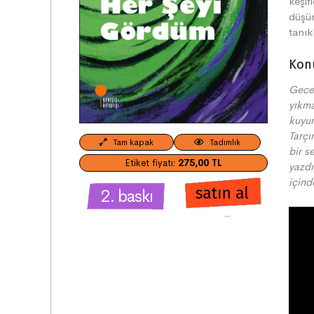
keşif
düşün
tanık
Kon
Gece 
yıkma
kuyun
Tarçı
Tam kapak
Tadımlık
bir s
Etiket fiyatı:
275,00 TL
yazdı
için
2. baskı