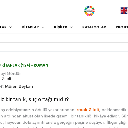
.
LAR
KİTAPLAR
KİŞİLER
KATALOGLAR
PROJE
 KITAPLAR (12+)
•
ROMAN
Şeyi Gördüm
 Zileli
r:
Müren Beykan
iz bir tanık, suç ortağı mıdır?
aş edebiyatımızın ödüllü yazarlarından
Irmak Zileli
, beklenmedik 
n ardından altüst olan lisede gizemli bir tanıklığı hikâye ediyor. Sür
u, heyecan dolu ayrıntılarıyla gerçeğin peşine düşüyor. İlkgençliği