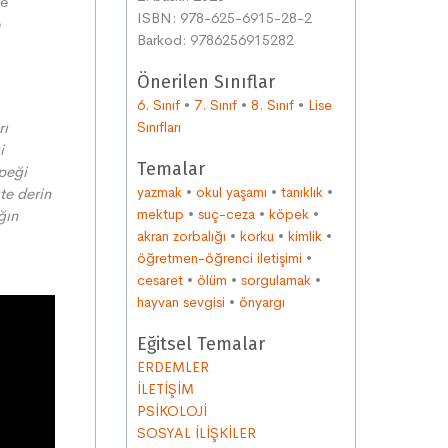
ne
ISBN: 978-625-6915-28-2
e
Barkod: 9786256915282
Önerilen Sınıflar
6. Sınıf
•
7. Sınıf
•
8. Sınıf
•
Lise
rı
Sınıfları
i
Temalar
peği
yazmak
•
okul yaşamı
•
tanıklık
•
te derin
mektup
•
suç-ceza
•
köpek
•
ğın
akran zorbalığı
•
korku
•
kimlik
•
öğretmen-öğrenci iletişimi
•
cesaret
•
ölüm
•
sorgulamak
•
hayvan sevgisi
•
önyargı
Eğitsel Temalar
ERDEMLER
İLETİŞİM
PSİKOLOJİ
SOSYAL İLİŞKİLER