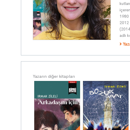
kutlan
içere
1980 d
2012 
(2014
adlı 
Yaz
Yazarın diğer kitapları