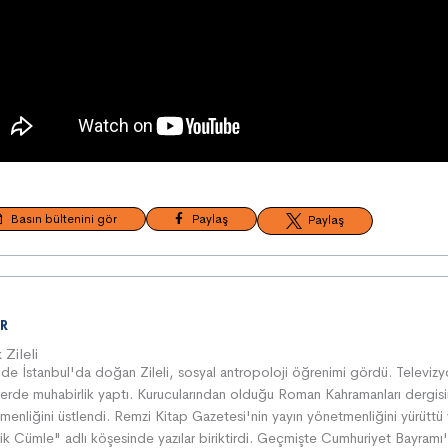
Basın bültenini gör
Paylaş
Paylaş
R
 Zileli
de İstanbul'da doğan Zileli, sosyal antropoloji öğrenimi gördü. Televiz
lerde muhabirlik yaptı. Kurucularından olduğu Roman Kahramanları dergisi
menliğini üstlendi. Remzi Kitap Gazetesi'nin yayın yönetmenliğini yürüttü
ik Cümle" adlı köşesinde yazılar biriktirdi. Geçmişte Cumhuriyet Bayramı'n