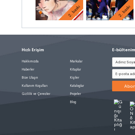
2. baskı
2. baskı
Hızlı Erişim
.
E-bültenim
Hakkımızda
Markalar
Haberler
Kitaplar
Bize Ulaşın
Kişiler
Abon
Kullanım Koşulları
Kataloglar
Gizlilik ve Çerezler
Projeler
Blog