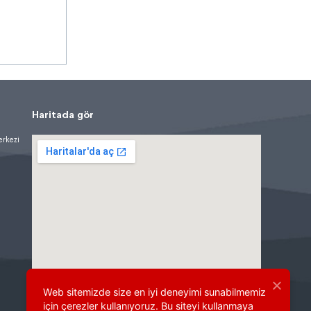
Haritada gör
erkezi
Web sitemizde size en iyi deneyimi sunabilmemiz
için çerezler kullanıyoruz. Bu siteyi kullanmaya