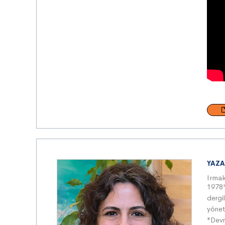
YAZA
Irmak
1978'
dergi
yönet
"Devr