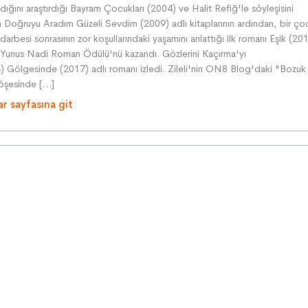
dığını araştırdığı Bayram Çocukları (2004) ve Halit Refiğ'le söyleşisini
n Doğruyu Aradım Güzeli Sevdim (2009) adlı kitaplarının ardından, bir ç
arbesi sonrasının zor koşullarındaki yaşamını anlattığı ilk romanı Eşik (20
Yunus Nadi Roman Ödülü'nü kazandı. Gözlerini Kaçırma'yı
) Gölgesinde (2017) adlı romanı izledi. Zileli'nin ON8 Blog'daki "Bozuk
köşesinde […]
ar sayfasına git