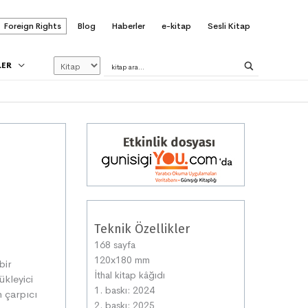
Foreign Rights
Blog
Haberler
e-kitap
Sesli Kitap
LER
Teknik Özellikler
168 sayfa
120x180 mm
bir
İthal kitap kâğıdı
ükleyici
1. baskı: 2024
n çarpıcı
2. baskı: 2025