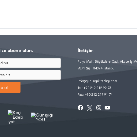
ize abone olun.
İletişim
Fulya Mah. Büyükdere Cad. Akabe İş M
78/1 Şişli 34394 İstanbul
info@gunisigikitapligi.com
e ol
Tel: +90 212 212 99 73
Fax: +90 212 217 91 74