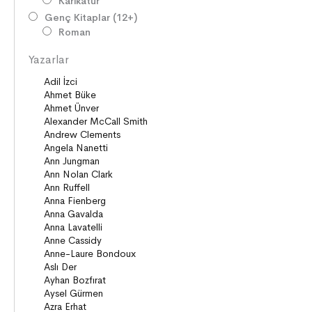
Karikatür
Genç Kitaplar (12+)
Roman
Diziler
Yazarlar
Öyküler
Şiirler
Deneme
Anlatı
Seçki
Köprü Kitaplar (10+)
Roman
Öyküler
Anlatı
ON8 (15+)
Roman
Diziler
Öyküler
Anlatı
Gizemli Maceralar Koleksiyonu