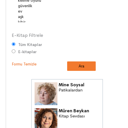
DUYGULAR
HAYAL GÜCÜ
E-Kitap Filtrele
Tüm Kitaplar
E-kitaplar
Formu Temizle
Mine Soysal
Patikalardan
Müren Beykan
Kitap Sevdası