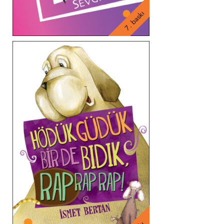
7. baskı