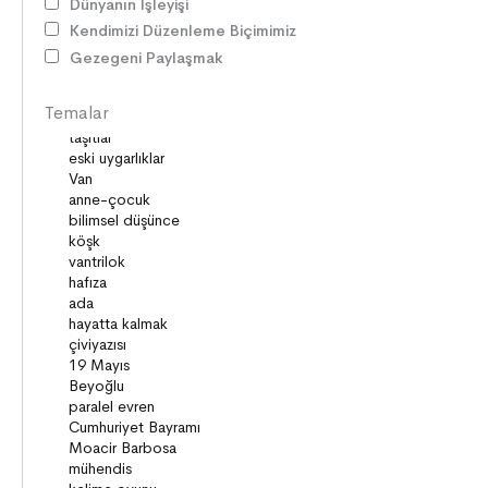
Dünyanın İşleyişi
HAKLAR
Kendimizi Düzenleme Biçimimiz
DEMOKRASİ
Gezegeni Paylaşmak
BİLİM ve TEKNOLOJİ
KÜLTÜRLER
Temalar
DİLİMİZİN ZENGİNLİĞİ
KİŞİSEL GELİŞİM
SAĞLIK
MİLLİ MÜCADELE
OKUMA KÜLTÜRÜ
GELENEKLER
ERDEMLER
DESTANLAR
SANAT
DEĞERLERİMİZ
ÇOCUK DÜNYASI
TARİH
VATANDAŞLIK
MİLLİ KÜLTÜR