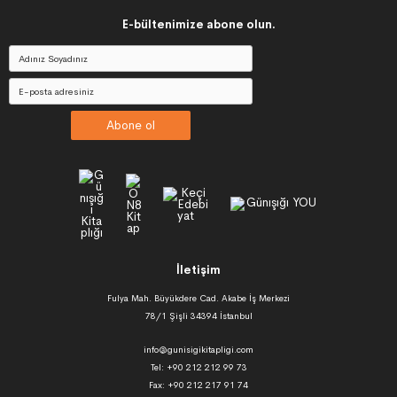
E-bültenimize abone olun.
Abone ol
İletişim
Fulya Mah. Büyükdere Cad. Akabe İş Merkezi
78/1 Şişli 34394 İstanbul
info@gunisigikitapligi.com
Tel: +90 212 212 99 73
Fax: +90 212 217 91 74