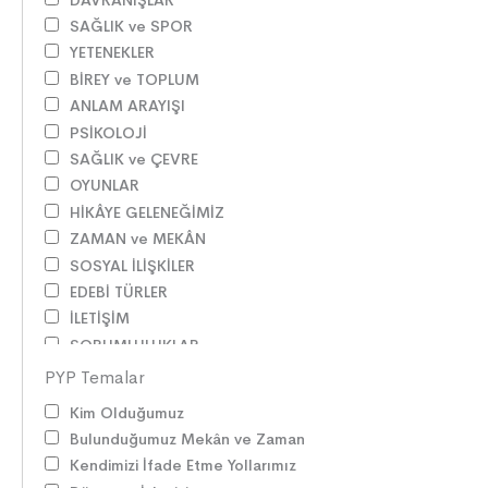
SAĞLIK ve SPOR
YETENEKLER
BİREY ve TOPLUM
ANLAM ARAYIŞI
PSİKOLOJİ
SAĞLIK ve ÇEVRE
OYUNLAR
HİKÂYE GELENEĞİMİZ
ZAMAN ve MEKÂN
SOSYAL İLİŞKİLER
EDEBİ TÜRLER
İLETİŞİM
SORUMLULUKLAR
SÖZ VARLIĞI
PYP Temalar
HAK ve ÖZGÜRLÜKLER
Kim Olduğumuz
ATATÜRK
Bulunduğumuz Mekân ve Zaman
LİDERLER
Kendimizi İfade Etme Yollarımız
DOĞA ve EVREN