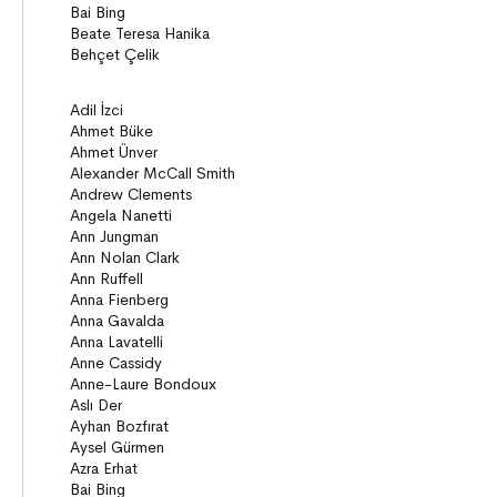
Diziler
Behiç Ak Yetişkin Kitapları
Öykü
Roman