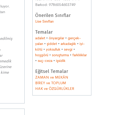
Barkod: 9786054603749
uluyor.
tan
Önerilen Sınıflar
Lise Sınıfları
Temalar
adalet
•
önyargılar
•
gerçek-
edilmiş
yalan
•
şiddet
•
arkadaşlık
•
iyi-
kötü
•
yoksulluk
•
sevgi
•
n
hoşgörü
•
soruşturma
•
farklılıklar
ar
•
suç-ceza
•
işsizlik
enmedik
üzerine
Eğitsel Temalar
, kime
ZAMAN ve MEKÂN
BİREY ve TOPLUM
HAK ve ÖZGÜRLÜKLER