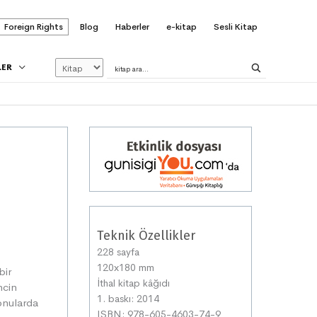
Foreign Rights
Blog
Haberler
e-kitap
Sesli Kitap
LER
Teknik Özellikler
228 sayfa
120x180 mm
bir
İthal kitap kâğıdı
ncin
1. baskı: 2014
konularda
ISBN: 978-605-4603-74-9