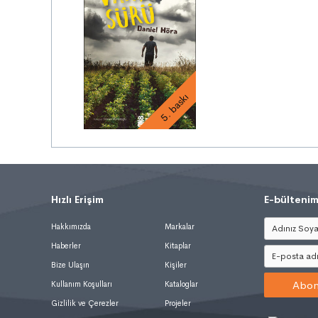
5. baskı
Hızlı Erişim
.
E-bültenim
Hakkımızda
Markalar
Haberler
Kitaplar
Bize Ulaşın
Kişiler
Abon
Kullanım Koşulları
Kataloglar
Gizlilik ve Çerezler
Projeler