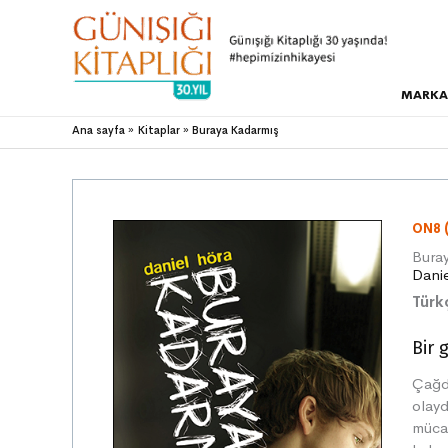
MARKA
Ana sayfa
Kitaplar
Buraya Kadarmış
ON8 
Bura
Dani
Türk
Bir 
Çağd
olayd
mücad