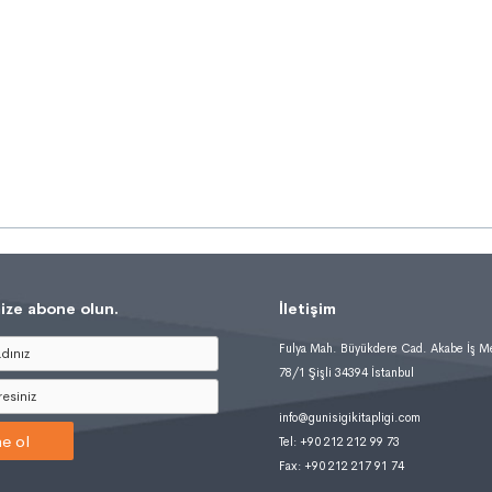
ize abone olun.
İletişim
Fulya Mah. Büyükdere Cad. Akabe İş M
78/1 Şişli 34394 İstanbul
info@gunisigikitapligi.com
e ol
Tel: +90 212 212 99 73
Fax: +90 212 217 91 74