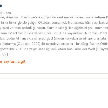
R
el Höra
de, Almanya, Hannover’de doğan ve kent merkezinden uzakta yetişen D
farklı farklı işlerde çalıştı. Okuldan sonra mobilya taşımacılığı, yaşlı bakıcı
 işleri ve taksi şoförlüğü yaptı. Yarım bıraktığı lise eğitimini çok sonra t
önem TV editörlüğü de yapan Höra, 2001’de yayımlanan ilk romanı Mora!
dan, Doğu Almanya’da cinayet işlediğinden kuşkulanılan bir genci anlatan
a Kadarmış (Gedisst, 2009) ile tanındı ve ertesi yıl Hansjörg-Martin Ödül
gösterildi. 2010’da yayımlanan üçüncü kitabı Das Ende der Welt (Dünyan
, bir […]
ar sayfasına git