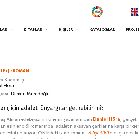
.
LAR
KİTAPLAR
KİŞİLER
KATALOGLAR
PROJE
(15+)
•
ROMAN
ya Kadarmış
el Höra
çesi:
Dilman Muradoğlu
genç için adaleti önyargılar getirebilir mi?
aş Alman edebiyatının önemli yazarlarından
Daniel Höra
, gerçek 
an esinlendiği romanında, adaletin aksayan çarklarına karşı bir ge
elesini anlatıyor. ON8’deki ikinci romanı
Vahşi Sürü
gibi çarpıcı 