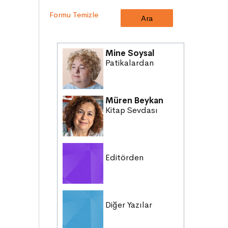
ERDEMLER
Formu Temizle
DESTANLAR
SANAT
DEĞERLERİMİZ
Mine Soysal
ÇOCUK DÜNYASI
Patikalardan
TARİH
VATANDAŞLIK
Müren Beykan
MİLLİ KÜLTÜR
Kitap Sevdası
DUYGULAR
HAYAL GÜCÜ
Editörden
Diğer Yazılar