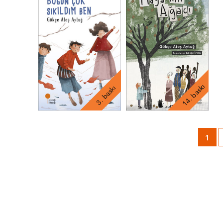
14. baskı
3. baskı
1