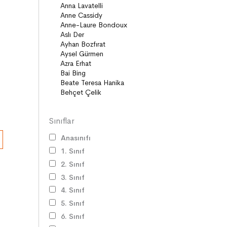
Diziler
Öyküler
Anlatı
Gizemli Maceralar Koleksiyonu
Diziler
Behiç Ak Yetişkin Kitapları
Öykü
Roman
Sınıflar
Anasınıfı
1. Sınıf
2. Sınıf
3. Sınıf
4. Sınıf
5. Sınıf
6. Sınıf