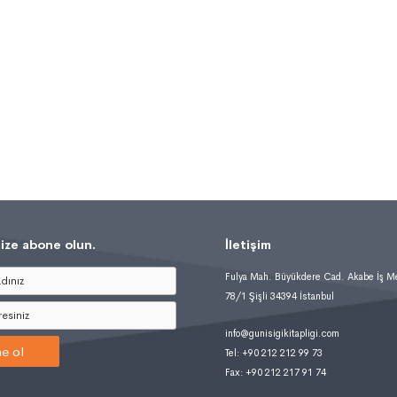
ize abone olun.
İletişim
Fulya Mah. Büyükdere Cad. Akabe İş M
78/1 Şişli 34394 İstanbul
info@gunisigikitapligi.com
e ol
Tel: +90 212 212 99 73
Fax: +90 212 217 91 74