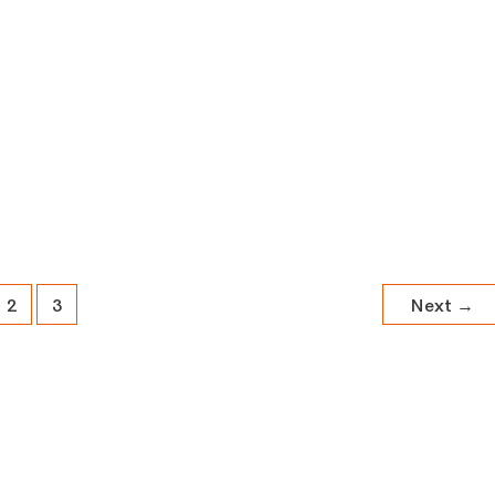
2
3
Next
→