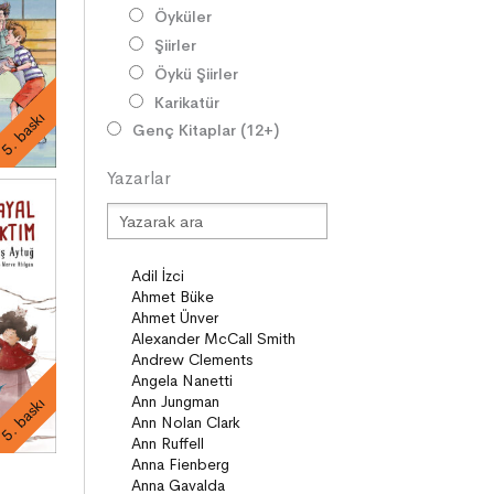
Öyküler
Şiirler
Öykü Şiirler
Karikatür
5. baskı
Genç Kitaplar (12+)
Roman
Yazarlar
Diziler
Öyküler
Şiirler
Deneme
Anlatı
Seçki
Köprü Kitaplar (10+)
Roman
5. baskı
Öyküler
Anlatı
ON8 (15+)
Roman