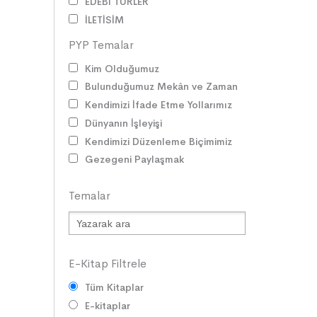
EDEBİ TÜRLER
İLETİŞİM
SORUMLULUKLAR
PYP Temalar
SÖZ VARLIĞI
Kim Olduğumuz
HAK ve ÖZGÜRLÜKLER
Bulunduğumuz Mekân ve Zaman
ATATÜRK
Kendimizi İfade Etme Yollarımız
LİDERLER
Dünyanın İşleyişi
DOĞA ve EVREN
Kendimizi Düzenleme Biçimimiz
HAKLAR
Gezegeni Paylaşmak
DEMOKRASİ
BİLİM ve TEKNOLOJİ
Temalar
KÜLTÜRLER
DİLİMİZİN ZENGİNLİĞİ
KİŞİSEL GELİŞİM
SAĞLIK
E-Kitap Filtrele
MİLLİ MÜCADELE
Tüm Kitaplar
OKUMA KÜLTÜRÜ
E-kitaplar
GELENEKLER