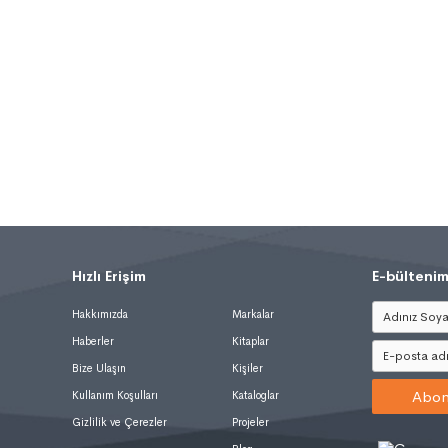
Hızlı Erişim
.
E-bültenim
Hakkımızda
Markalar
Haberler
Kitaplar
Bize Ulaşın
Kişiler
Abon
Kullanım Koşulları
Kataloglar
Gizlilik ve Çerezler
Projeler