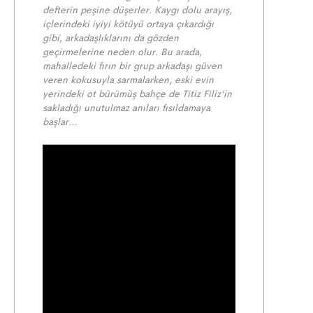
defterin peşine düşerler. Kaygı dolu arayış,
içlerindeki iyiyi kötüyü ortaya çıkardığı
gibi, arkadaşlıklarını da gözden
geçirmelerine neden olur. Bu arada,
mahalledeki fırın bir grup arkadaşı güven
veren kokusuyla sarmalarken, eski evin
yerindeki ot bürümüş bahçe de Titiz Filiz’in
sakladığı unutulmaz anıları fısıldamaya
başlar…