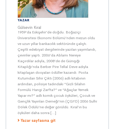
YAZAR
Gülsevin Kıral
1959’da Eskişehir’de doğdu. Boğaziçi
Üniversitesi Ekonomi Bölümü’nden mezun oldu
ve uzun yıllar bankacılık sektöründe çalıştı.
Çeşitli edebiyat dergilerinde yazıları yayımlandı,
çeviriler yaptı. 2006’da Ablamı Nereye
Kaçırdılar adıyla, 2008’de de Günışığı
Kitaplığı’nda Berber Pire Tellal Deve adıyla
kitaplaşan dosyaları ödüller kazandı. Posta
Kutumdan Sihir Çıktı (2006) adlı kitabının
ardından, polisiye tadındaki “Gizli Silahın
Formülü Hangi Zarfta?” ve “Ağaçlar Yemek
Yapar mı?” adlı komik çocuk öyküleri, Çocuk ve
Gençlik Yayınları Derneği’nin (ÇGYD) 2006 Sulhi
Dölek Ödülü’ne değer görüldü. Kıral’ın bu
öyküleri daha sonra […]
Yazar sayfasına git