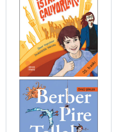
35. baskı