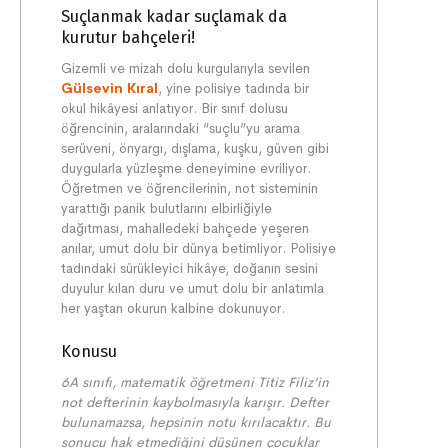
Suçlanmak kadar suçlamak da
kurutur bahçeleri!
Gizemli ve mizah dolu kurgularıyla sevilen
Gülsevin Kıral
, yine polisiye tadında bir
okul hikâyesi anlatıyor. Bir sınıf dolusu
öğrencinin, aralarındaki “suçlu”yu arama
serüveni, önyargı, dışlama, kuşku, güven gibi
duygularla yüzleşme deneyimine evriliyor.
Öğretmen ve öğrencilerinin, not sisteminin
yarattığı panik bulutlarını elbirliğiyle
dağıtması, mahalledeki bahçede yeşeren
anılar, umut dolu bir dünya betimliyor. Polisiye
tadındaki sürükleyici hikâye, doğanın sesini
duyulur kılan duru ve umut dolu bir anlatımla
her yaştan okurun kalbine dokunuyor.
Konusu
6A sınıfı, matematik öğretmeni Titiz Filiz’in
not defterinin kaybolmasıyla karışır.
Defter
bulunamazsa, hepsinin notu kırılacaktır. Bu
sonucu hak etmediğini düşünen çocuklar