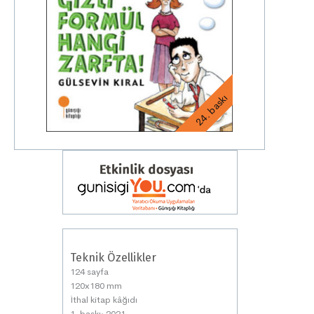
24. baskı
Teknik Özellikler
124 sayfa
120x180 mm
İthal kitap kâğıdı
1. baskı: 2021