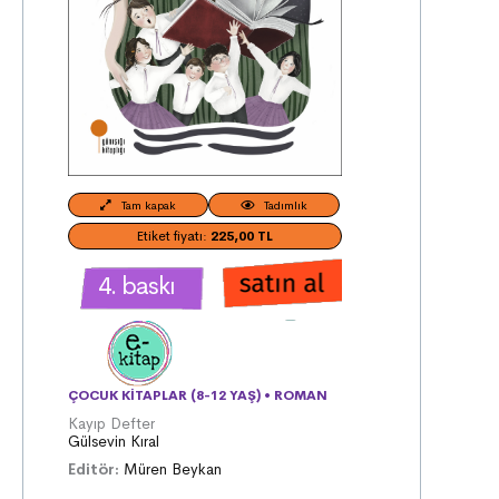
Tam kapak
Tadımlık
Etiket fiyatı:
225,00 TL
4. baskı
ÇOCUK KITAPLAR (8-12 YAŞ)
•
ROMAN
Kayıp Defter
Gülsevin Kıral
Editör:
Müren Beykan