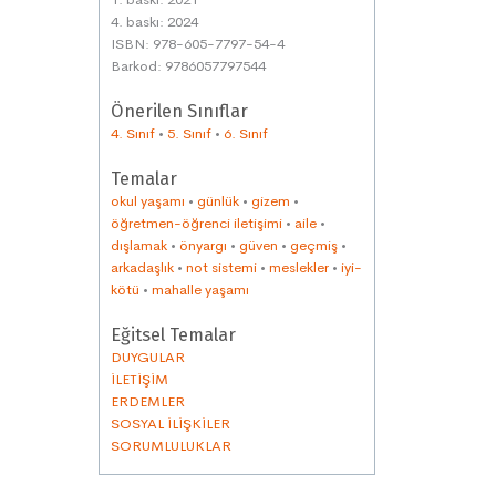
4. baskı: 2024
ISBN: 978-605-7797-54-4
Barkod: 9786057797544
Önerilen Sınıflar
4. Sınıf
•
5. Sınıf
•
6. Sınıf
Temalar
okul yaşamı
•
günlük
•
gizem
•
öğretmen-öğrenci iletişimi
•
aile
•
dışlamak
•
önyargı
•
güven
•
geçmiş
•
arkadaşlık
•
not sistemi
•
meslekler
•
iyi-
kötü
•
mahalle yaşamı
Eğitsel Temalar
DUYGULAR
İLETİŞİM
ERDEMLER
SOSYAL İLİŞKİLER
SORUMLULUKLAR