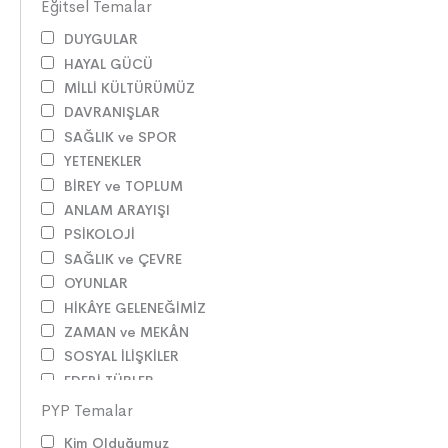
Eğitsel Temalar
DUYGULAR
HAYAL GÜCÜ
MİLLİ KÜLTÜRÜMÜZ
DAVRANIŞLAR
SAĞLIK ve SPOR
YETENEKLER
BİREY ve TOPLUM
ANLAM ARAYIŞI
PSİKOLOJİ
SAĞLIK ve ÇEVRE
OYUNLAR
HİKÂYE GELENEĞİMİZ
ZAMAN ve MEKÂN
SOSYAL İLİŞKİLER
EDEBİ TÜRLER
İLETİŞİM
PYP Temalar
SORUMLULUKLAR
Kim Olduğumuz