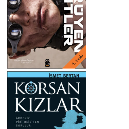
6. baskı