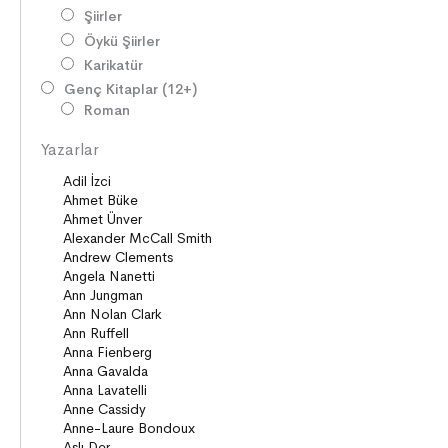
Şiirler
Öykü Şiirler
Karikatür
Genç Kitaplar (12+)
Roman
Diziler
Yazarlar
Öyküler
Şiirler
Deneme
Anlatı
Seçki
Köprü Kitaplar (10+)
Roman
Öyküler
Anlatı
ON8 (15+)
Roman
Diziler
Öyküler