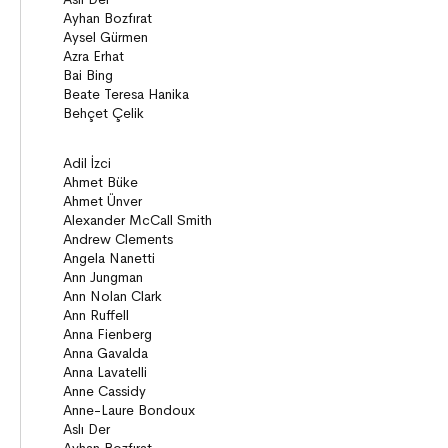
Anlatı
Gizemli Maceralar Koleksiyonu
Diziler
Behiç Ak Yetişkin Kitapları
Öykü
Roman