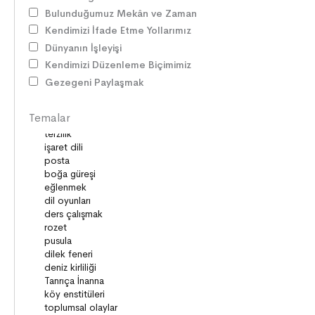
SÖZ VARLIĞI
Bulunduğumuz Mekân ve Zaman
HAK ve ÖZGÜRLÜKLER
Kendimizi İfade Etme Yollarımız
ATATÜRK
Dünyanın İşleyişi
LİDERLER
Kendimizi Düzenleme Biçimimiz
DOĞA ve EVREN
Gezegeni Paylaşmak
HAKLAR
DEMOKRASİ
Temalar
BİLİM ve TEKNOLOJİ
KÜLTÜRLER
DİLİMİZİN ZENGİNLİĞİ
KİŞİSEL GELİŞİM
SAĞLIK
MİLLİ MÜCADELE
OKUMA KÜLTÜRÜ
GELENEKLER
ERDEMLER
DESTANLAR
SANAT
DEĞERLERİMİZ