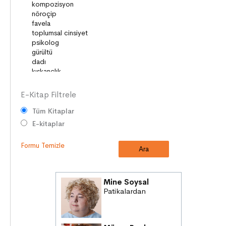
ÇOCUK DÜNYASI
TARİH
VATANDAŞLIK
MİLLİ KÜLTÜR
E-Kitap Filtrele
Tüm Kitaplar
E-kitaplar
Formu Temizle
Mine Soysal
Patikalardan