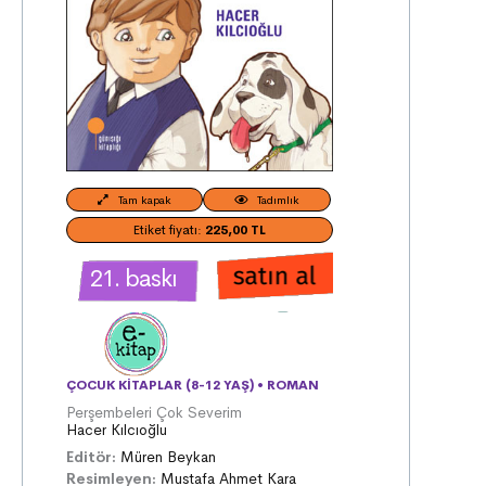
Tam kapak
Tadımlık
Etiket fiyatı:
225,00 TL
21. baskı
ÇOCUK KITAPLAR (8-12 YAŞ)
•
ROMAN
Perşembeleri Çok Severim
Hacer Kılcıoğlu
Editör:
Müren Beykan
Resimleyen:
Mustafa Ahmet Kara