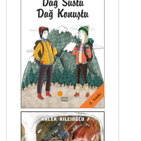
6. baskı