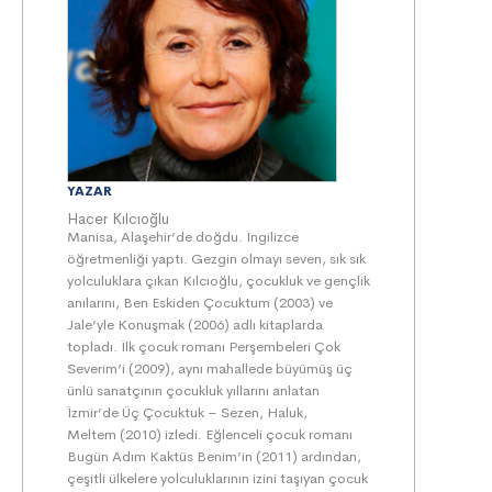
YAZAR
Hacer Kılcıoğlu
Manisa, Alaşehir’de doğdu. İngilizce
öğretmenliği yaptı. Gezgin olmayı seven, sık sık
yolculuklara çıkan Kılcıoğlu, çocukluk ve gençlik
anılarını, Ben Eskiden Çocuktum (2003) ve
Jale’yle Konuşmak (2006) adlı kitaplarda
topladı. İlk çocuk romanı Perşembeleri Çok
Severim’i (2009), aynı mahallede büyümüş üç
ünlü sanatçının çocukluk yıllarını anlatan
İzmir’de Üç Çocuktuk – Sezen, Haluk,
Meltem (2010) izledi. Eğlenceli çocuk romanı
Bugün Adım Kaktüs Benim’in (2011) ardından,
çeşitli ülkelere yolculuklarının izini taşıyan çocuk