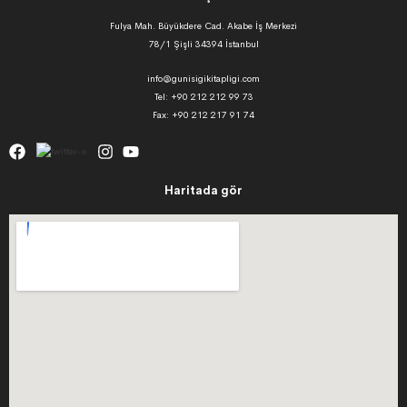
Fulya Mah. Büyükdere Cad. Akabe İş Merkezi
78/1 Şişli 34394 İstanbul
info@gunisigikitapligi.com
Tel: +90 212 212 99 73
Fax: +90 212 217 91 74
Haritada gör