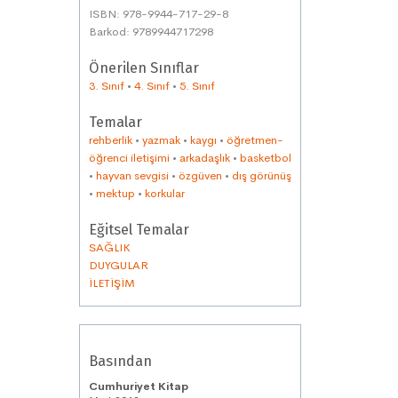
ISBN: 978-9944-717-29-8
Barkod: 9789944717298
Önerilen Sınıflar
3. Sınıf
•
4. Sınıf
•
5. Sınıf
Temalar
rehberlik
•
yazmak
•
kaygı
•
öğretmen-
öğrenci iletişimi
•
arkadaşlık
•
basketbol
•
hayvan sevgisi
•
özgüven
•
dış görünüş
•
mektup
•
korkular
Eğitsel Temalar
SAĞLIK
DUYGULAR
İLETİŞİM
Basından
Cumhuriyet Kitap