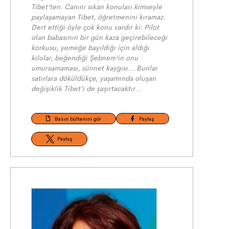
Tibet’ten. Canını sıkan konuları kimseyle
paylaşamayan Tibet, öğretmenini kıramaz.
Dert ettiği öyle çok konu vardır ki: Pilot
olan babasının bir gün kaza geçirebileceği
korkusu, yemeğe bayıldığı için aldığı
kilolar, beğendiği Şebnem’in onu
umursamaması, sünnet kaygısı… Bunlar
satırlara döküldükçe, yaşamında oluşan
değişiklik Tibet’i de şaşırtacaktır
…
Basın bültenini gör
Paylaş
Paylaş