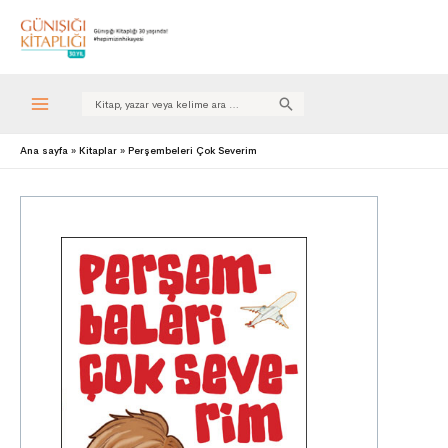
Search
for:
Ana sayfa
Kitaplar
Perşembeleri Çok Severim