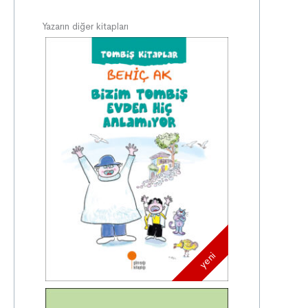
Yazarın diğer kitapları
yeni