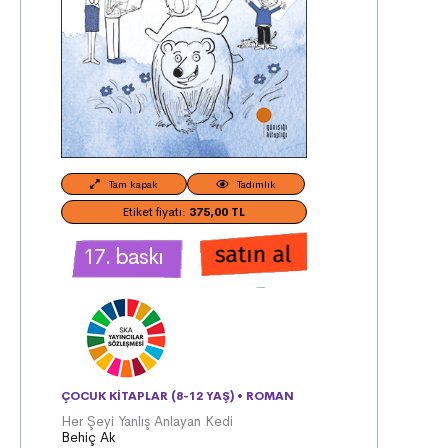
Tam kapak
Tadımlık
Etiket fiyatı:
375,00 TL
17. baskı
ÇOCUK KITAPLAR (8-12 YAŞ)
•
ROMAN
Her Şeyi Yanlış Anlayan Kedi
Behiç Ak