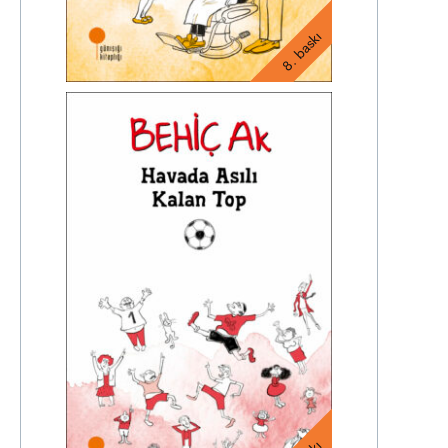
8. baskı