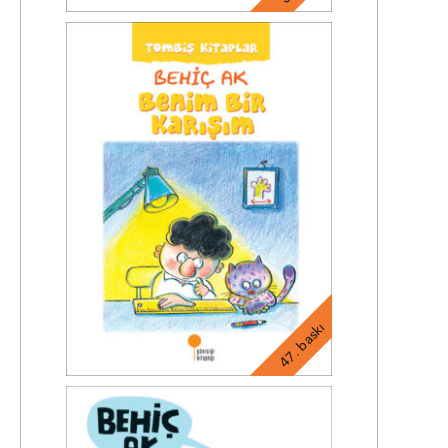
47. baskı