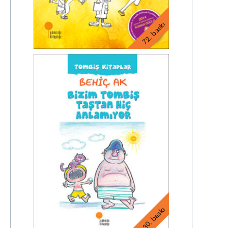
72. baskı
30. baskı