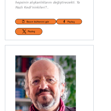
hepsinin alışkanlıklarını değiştirecekti. Ya
Nazlı Kedi’ninkileri?..
Basın bültenini gör
Paylaş
Paylaş