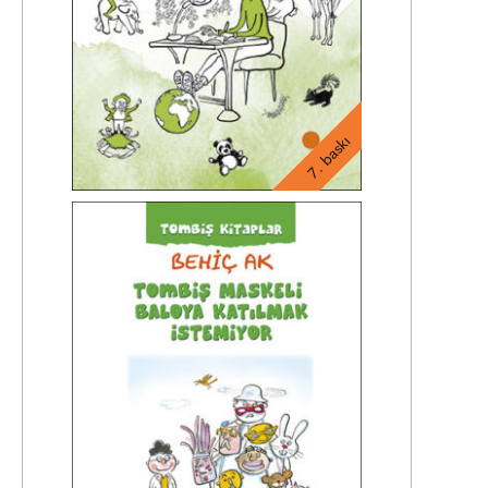
7. baskı