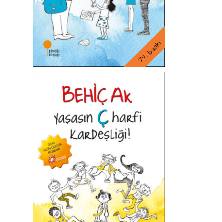
79. baskı