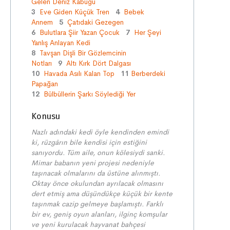
Gelen Deniz Kabuğu
3
Eve Giden Küçük Tren
4
Bebek
Annem
5
Çatıdaki Gezegen
6
Bulutlara Şiir Yazan Çocuk
7
Her Şeyi
Yanlış Anlayan Kedi
8
Tavşan Dişli Bir Gözlemcinin
Notları
9
Altı Kırk Dört Dalgası
10
Havada Asılı Kalan Top
11
Berberdeki
Papağan
12
Bülbüllerin Şarkı Söylediği Yer
Konusu
Nazlı adındaki kedi öyle kendinden emindi
ki, rüzgârın bile kendisi için estiğini
sanıyordu. Tüm aile, onun kölesiydi sanki.
Mimar babanın yeni projesi nedeniyle
taşınacak olmalarını da üstüne alınmıştı.
Oktay önce okulundan ayrılacak olmasını
dert etmiş ama düşündükçe küçük bir kente
taşınmak cazip gelmeye başlamıştı. Farklı
bir ev, geniş oyun alanları, ilginç komşular
ve yeni kurulacak hayvanat bahçesi