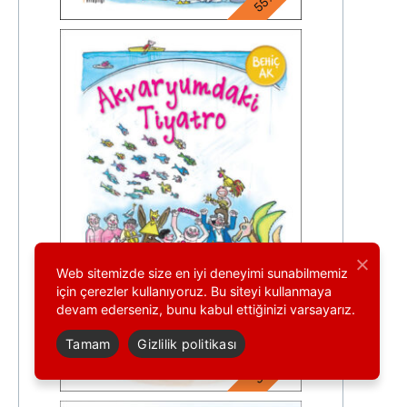
Web sitemizde size en iyi deneyimi sunabilmemiz
için çerezler kullanıyoruz. Bu siteyi kullanmaya
devam ederseniz, bunu kabul ettiğinizi varsayarız.
Tamam
Gizlilik politikası
38. baskı