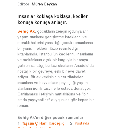
Editör:
Müren Beykan
İnsanlar koklaşa koklaşa, kediler
konuşa konuşa anlaşır.
Behiç Ak
, çocukların zengin içdünyalarını,
yaşam sınırlarını genişletme isteklerini ve
meraklı hallerini yansıttığı çocuk romanlarına
bir yenisini ekledi. Yazıp resimlediği
kitaplarında, İstanbul’un kedilerini, insanlarını
ve mekânlarını eşsiz bir kurguyla bir araya
getiren sanatçı, bu kez okurlarını Anadolu’da
nostaljik bir çevreye, eski bir eve davet
ediyor. Bir ev kedisinin hınzır zihninden,
insanların ve hayvanların paylaştığı yaşam
alanlarını ironik tasvirlerle ustaca donatıyor.
Canlılararası iletişimin mutlaklığına ve “bir
arada yaşayabiliriz” duygusuna göz kırpan bir
roman.
Behiç Ak’ın diğer çocuk romanları
1
Yaşasın Ç Harfi Kardeşliği!
2
Postayla