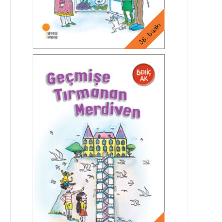
38. baskı