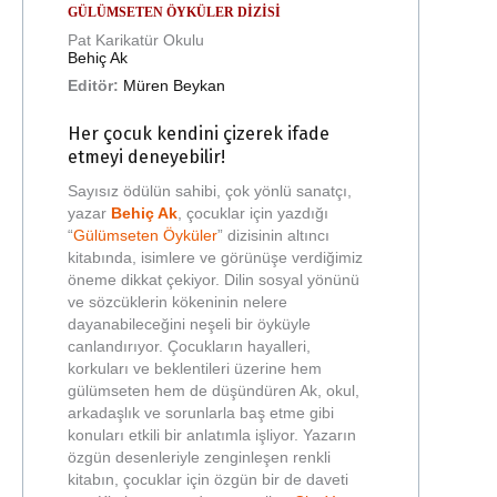
GÜLÜMSETEN ÖYKÜLER DIZISI
Pat Karikatür Okulu
Behiç Ak
Editör:
Müren Beykan
Her çocuk kendini çizerek ifade
etmeyi deneyebilir!
Sayısız ödülün sahibi, çok yönlü sanatçı,
yazar
Behiç Ak
, çocuklar için yazdığı
“
Gülümseten Öyküler
” dizisinin altıncı
kitabında, isimlere ve görünüşe verdiğimiz
öneme dikkat çekiyor. Dilin sosyal yönünü
ve sözcüklerin kökeninin nelere
dayanabileceğini neşeli bir öyküyle
canlandırıyor. Çocukların hayalleri,
korkuları ve beklentileri üzerine hem
gülümseten hem de düşündüren Ak, okul,
arkadaşlık ve sorunlarla baş etme gibi
konuları etkili bir anlatımla işliyor. Yazarın
özgün desenleriyle zenginleşen renkli
kitabın, çocuklar için özgün bir de daveti