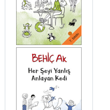
7. baskı