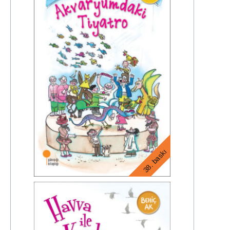
38. baskı