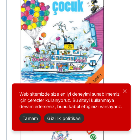
53. baskı
Web sitemizde size en iyi deneyimi sunabilmemiz
için çerezler kullanıyoruz. Bu siteyi kullanmaya
devam ederseniz, bunu kabul ettiğinizi varsayarız.
Tamam
Gizlilik politikası