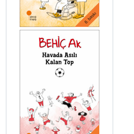
8. baskı