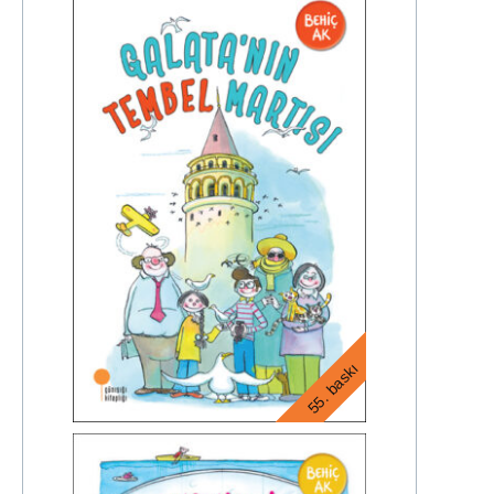
55. baskı