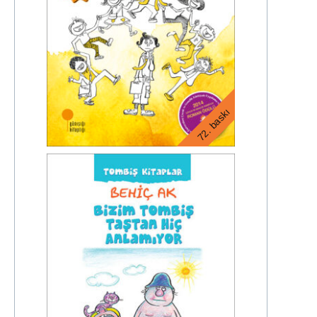
72. baskı