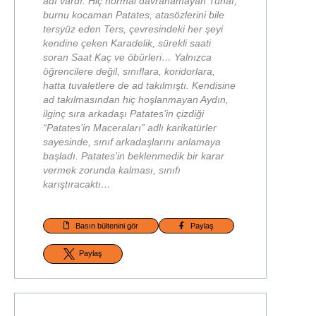
adı vardı. Hiç normal davranamayan Tuhaf,
burnu kocaman Patates, atasözlerini bile
tersyüz eden Ters, çevresindeki her şeyi
kendine çeken Karadelik, sürekli saati
soran Saat Kaç ve öbürleri… Yalnızca
öğrencilere değil, sınıflara, koridorlara,
hatta tuvaletlere de ad takılmıştı. Kendisine
ad takılmasından hiç hoşlanmayan Aydın,
ilginç sıra arkadaşı Patates’in çizdiği
“Patates’in Maceraları” adlı karikatürler
sayesinde, sınıf arkadaşlarını anlamaya
başladı. Patates’in beklenmedik bir karar
vermek zorunda kalması, sınıfı
karıştıracaktı…
Basın bültenini gör
Paylaş
Paylaş