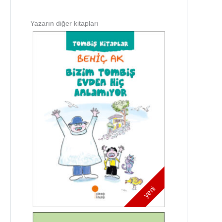
Yazarın diğer kitapları
yeni