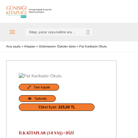
Search
for:
Ana sayfa
Kitaplar
Gülümseten Öyküler dizisi
Pat Karikatür Okulu
Tam kapak
Tadımlık
Etiket fiyatı:
325,00 TL
42. baskı
İLK KITAPLAR (3-8 YAŞ)
•
DIZI