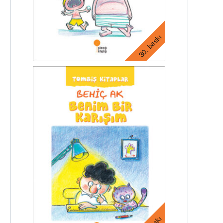
30. baskı