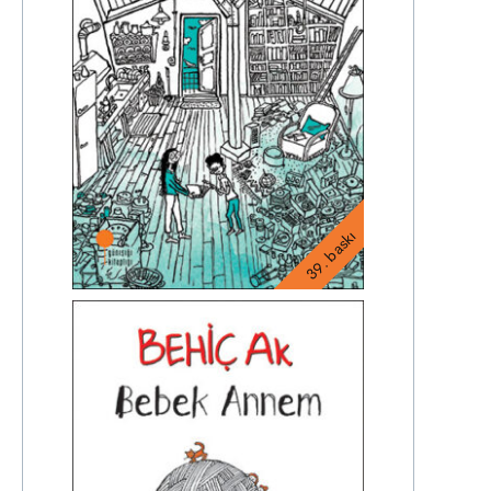
39. baskı