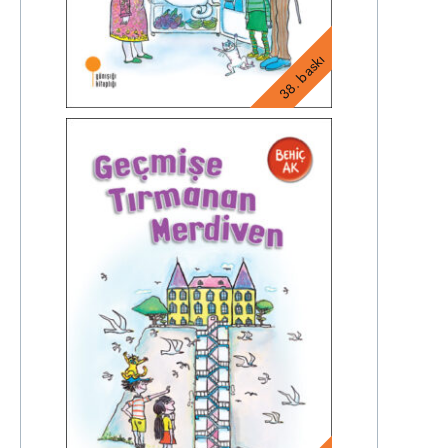
38. baskı