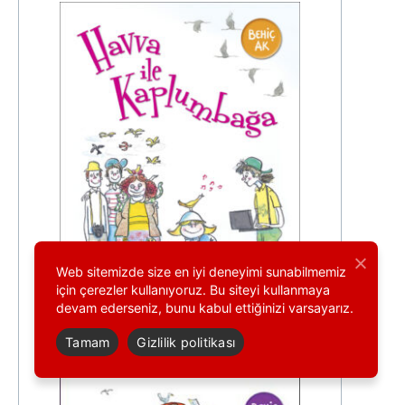
Web sitemizde size en iyi deneyimi sunabilmemiz
için çerezler kullanıyoruz. Bu siteyi kullanmaya
devam ederseniz, bunu kabul ettiğinizi varsayarız.
25. baskı
Tamam
Gizlilik politikası