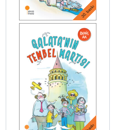
30. baskı