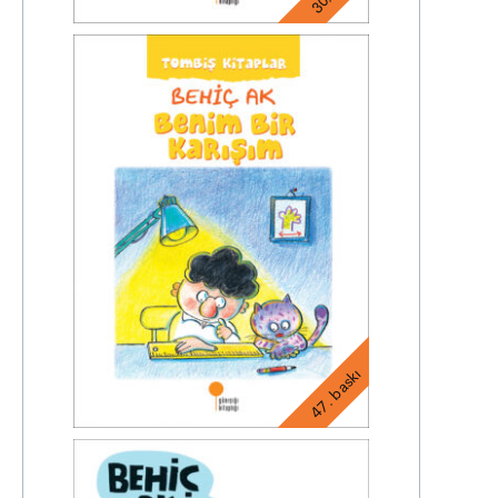
47. baskı