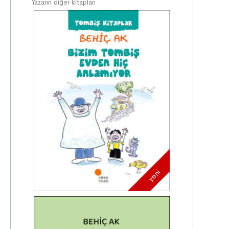
Yazarın diğer kitapları
yeni