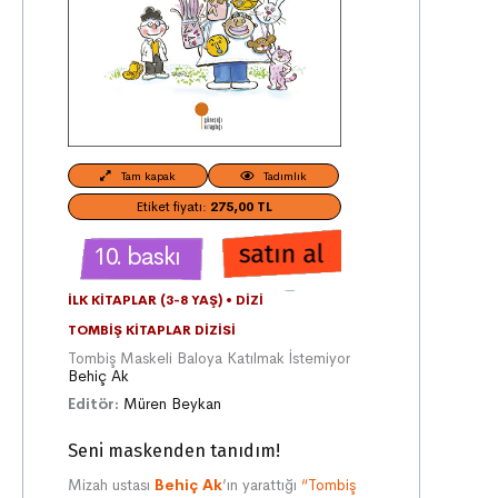
Tam kapak
Tadımlık
Etiket fiyatı:
275,00 TL
10. baskı
İLK KITAPLAR (3-8 YAŞ)
•
DIZI
TOMBIŞ KITAPLAR DIZISI
Tombiş Maskeli Baloya Katılmak İstemiyor
Behiç Ak
Editör:
Müren Beykan
Seni maskenden tanıdım!
Mizah ustası
Behiç Ak
’ın yarattığı
“Tombiş