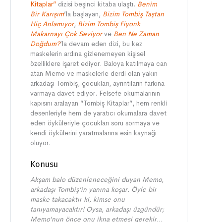
Kitaplar”
dizisi beşinci kitaba ulaştı.
Benim
Bir Karışım
’la başlayan,
Bizim Tombiş Taştan
Hiç Anlamıyor
,
Bizim Tombiş Fiyonk
Makarnayı Çok Seviyor
ve
Ben Ne Zaman
Doğdum?
’la devam eden dizi, bu kez
maskelerin ardına gizlenemeyen kişisel
özelliklere işaret ediyor. Baloya katılmaya can
atan Memo ve maskelerle derdi olan yakın
arkadaşı Tombiş, çocukları, ayrıntıların farkına
varmaya davet ediyor. Felsefe okumalarının
kapısını aralayan “Tombiş Kitaplar”, hem renkli
desenleriyle hem de yaratıcı okumalara davet
eden öyküleriyle çocukları soru sormaya ve
kendi öykülerini yaratmalarına esin kaynağı
oluyor.
Konusu
Akşam balo düzenleneceğini duyan Memo,
arkadaşı Tombiş’in yanına koşar. Öyle bir
maske takacaktır ki, kimse onu
tanıyamayacaktır! Oysa, arkadaşı üzgündür;
Memo’nun önce onu ikna etmesi gerekir…