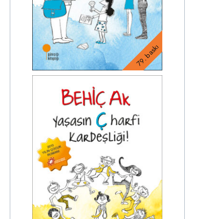
79. baskı