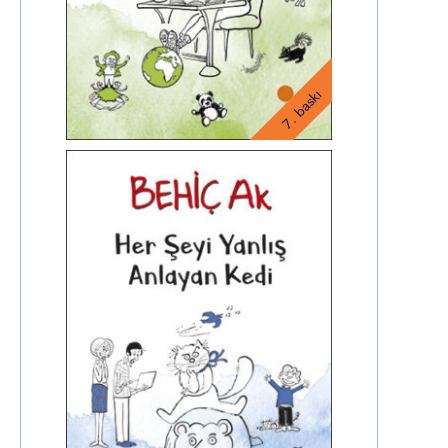
7. baskı