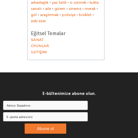
arkadaşlık
•
yaz tatili
•
iz sürmek
•
kukla
sanatı
•
aile
•
gizem
•
sinema
•
merak
•
göl
•
araştırmak
•
polisiye
•
bisiklet
•
eski eser
Eğitsel Temalar
SANAT
OYUNLAR
İLETİŞİM
E-bültenimize abone olun.
Abone ol