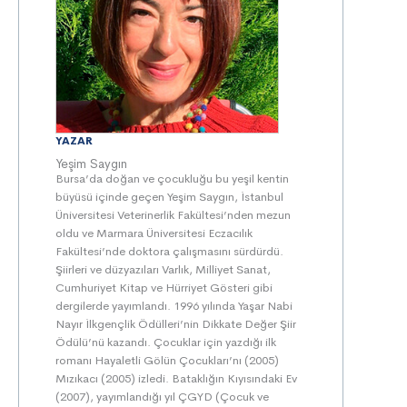
YAZAR
Yeşim Saygın
Bursa’da doğan ve çocukluğu bu yeşil kentin
büyüsü içinde geçen Yeşim Saygın, İstanbul
Üniversitesi Veterinerlik Fakültesi’nden mezun
oldu ve Marmara Üniversitesi Eczacılık
Fakültesi’nde doktora çalışmasını sürdürdü.
Şiirleri ve düzyazıları Varlık, Milliyet Sanat,
Cumhuriyet Kitap ve Hürriyet Gösteri gibi
dergilerde yayımlandı. 1996 yılında Yaşar Nabi
Nayır İlkgençlik Ödülleri’nin Dikkate Değer Şiir
Ödülü’nü kazandı. Çocuklar için yazdığı ilk
romanı Hayaletli Gölün Çocukları’nı (2005)
Mızıkacı (2005) izledi. Bataklığın Kıyısındaki Ev
(2007), yayımlandığı yıl ÇGYD (Çocuk ve