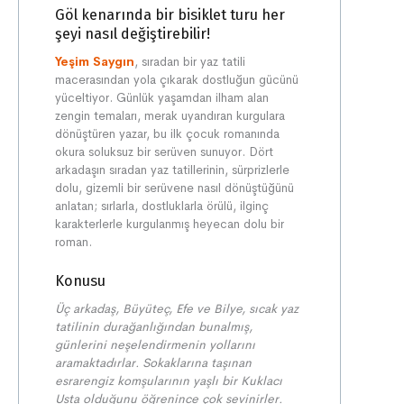
Göl kenarında bir bisiklet turu her
şeyi nasıl değiştirebilir!
Yeşim Saygın
, sıradan bir yaz tatili
macerasından yola çıkarak dostluğun gücünü
yüceltiyor. Günlük yaşamdan ilham alan
zengin temaları, merak uyandıran kurgulara
dönüştüren yazar, bu ilk çocuk romanında
okura soluksuz bir serüven sunuyor. Dört
arkadaşın sıradan yaz tatillerinin, sürprizlerle
dolu, gizemli bir serüvene nasıl dönüştüğünü
anlatan; sırlarla, dostluklarla örülü, ilginç
karakterlerle kurgulanmış heyecan dolu bir
roman.
Konusu
Üç arkadaş, Büyüteç, Efe ve Bilye, sıcak yaz
tatilinin durağanlığından bunalmış,
günlerini neşelendirmenin yollarını
aramaktadırlar. Sokaklarına taşınan
esrarengiz komşularının yaşlı bir Kuklacı
Usta olduğunu öğrenince çok sevinirler.