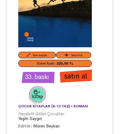
Tam kapak
Tadımlık
Etiket fiyatı:
225,00 TL
33. baskı
ÇOCUK KITAPLAR (8-12 YAŞ)
•
ROMAN
Hayaletli Gölün Çocukları
Yeşim Saygın
Editör:
Müren Beykan