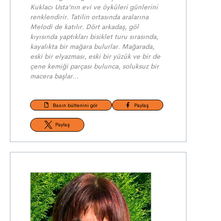
Kuklacı Usta’nın evi ve öyküleri günlerini
renklendirir. Tatilin ortasında aralarına
Melodi de katılır. Dört arkadaş, göl
kıyısında yaptıkları bisiklet turu sırasında,
kayalıkta bir mağara bulurlar. Mağarada,
eski bir elyazması, eski bir yüzük ve bir de
çene kemiği parçası bulunca, soluksuz bir
macer
a başlar
…
Basın bültenini gör
Paylaş
Paylaş