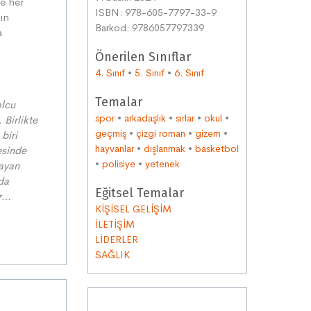
ne her
ISBN: 978-605-7797-33-9
ın
Barkod: 9786057797339
a
Önerilen Sınıflar
4. Sınıf
•
5. Sınıf
•
6. Sınıf
Temalar
olcu
spor
•
arkadaşlık
•
sırlar
•
okul
•
 Birlikte
geçmiş
•
çizgi roman
•
gizem
•
biri
hayvanlar
•
dışlanmak
•
basketbol
esinde
•
polisiye
•
yetenek
layan
 da
Eğitsel Temalar
r
…
KİŞİSEL GELİŞİM
İLETİŞİM
LİDERLER
SAĞLIK