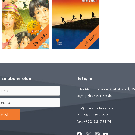
53. baskı
33. baskı
ize abone olun.
İletişim
Fulya Mah. Büyükdere Cad. Akabe İş M
78/1 Şişli 34394 İstanbul
info@gunisigikitapligi.com
e ol
Tel: +90 212 212 99 73
Fax: +90 212 217 91 74