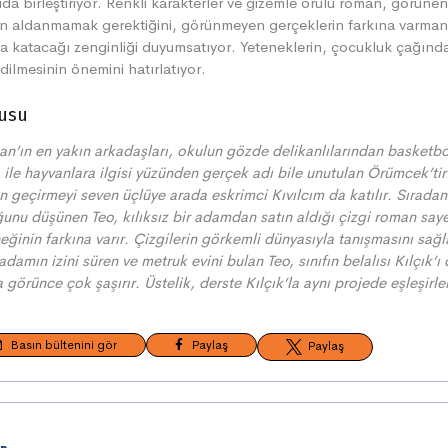
da birleştiriyor. Renkli karakterler ve gizemle örülü roman, görüne
n aldanmamak gerektiğini, görünmeyen gerçeklerin farkına varman
a katacağı zenginliği duyumsatıyor. Yeteneklerin, çocukluk çağınd
dilmesinin önemini hatırlatıyor.
usu
n’ın en yakın arkadaşları, okulun gözde delikanlılarından basketb
 ile hayvanlara ilgisi yüzünden gerçek adı bile unutulan Örümcek’tir.
 geçirmeyi seven üçlüye arada eskrimci Kıvılcım da katılır. Sıradan 
unu düşünen Teo, kılıksız bir adamdan satın aldığı çizgi roman say
eğinin farkına varır. Çizgilerin görkemli dünyasıyla tanışmasını sağ
 adamın izini süren ve metruk evini bulan Teo, sınıfın belalısı Kılçık’ı
 görünce çok şaşırır. Üstelik, derste Kılçık’la aynı projede eşleşirle
Basın bültenini gör
Paylaş
Paylaş