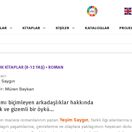
.
LAR
KİTAPLAR
KİŞİLER
KATALOGLAR
PROJE
K KITAPLAR (8-12 YAŞ)
•
ROMAN
acı
m Saygın
r:
Müren Beykan
mı biçimleyen arkadaşlıklar hakkında
k ve gizemli bir öykü...
en macera romanlarının yazarı
Yeşim Saygın
, farklı ilgi alanlarına
aşın yaşamlarına, çevrelerine ve olaylara yaklaşımını heyecan dolu