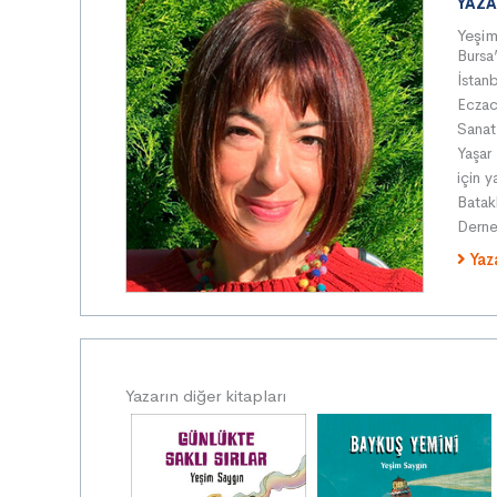
YAZA
Yeşi
Bursa
İstan
Eczacı
Sanat
Yaşar
için y
Batak
Derneğ
Yaz
Yazarın diğer kitapları