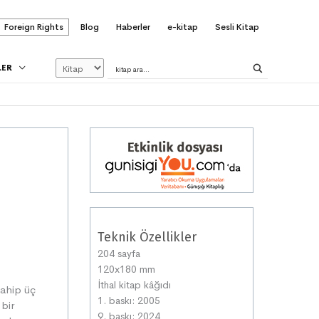
Foreign Rights
Blog
Haberler
e-kitap
Sesli Kitap
LER
Teknik Özellikler
204 sayfa
120x180 mm
İthal kitap kâğıdı
 sahip üç
1. baskı: 2005
 bir
9. baskı: 2024