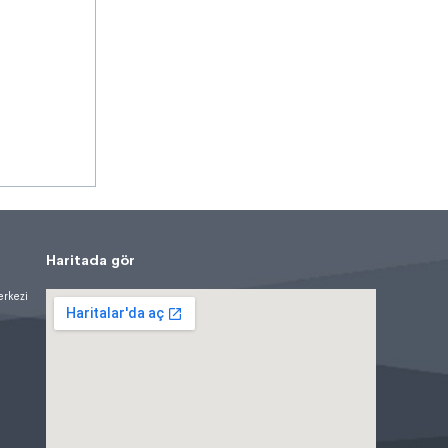
Haritada gör
erkezi