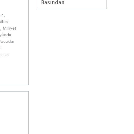
Basından
ın,
itesi
, Milliyet
yılında
Çocuklar
i.
nları