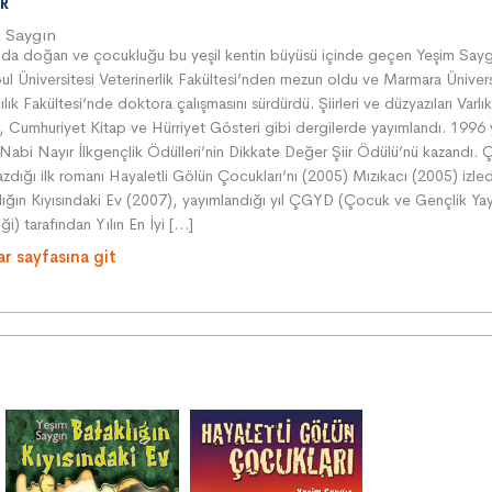
R
m Saygın
’da doğan ve çocukluğu bu yeşil kentin büyüsü içinde geçen Yeşim Sayg
bul Üniversitesi Veterinerlik Fakültesi’nden mezun oldu ve Marmara Ünivers
lık Fakültesi’nde doktora çalışmasını sürdürdü. Şiirleri ve düzyazıları Varlık
, Cumhuriyet Kitap ve Hürriyet Gösteri gibi dergilerde yayımlandı. 1996 
 Nabi Nayır İlkgençlik Ödülleri’nin Dikkate Değer Şiir Ödülü’nü kazandı. 
azdığı ilk romanı Hayaletli Gölün Çocukları’nı (2005) Mızıkacı (2005) izled
lığın Kıyısındaki Ev (2007), yayımlandığı yıl ÇGYD (Çocuk ve Gençlik Yayı
i) tarafından Yılın En İyi […]
ar sayfasına git