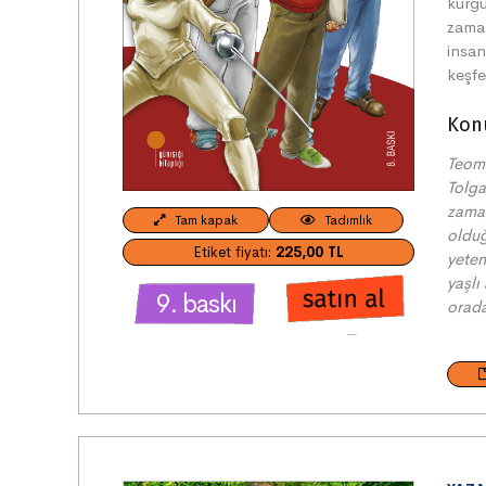
kurgu
zama
insan
keşfe
Kon
Teoma
Tolga
zaman
Tam kapak
Tadımlık
olduğ
Etiket fiyatı:
225,00 TL
yeten
yaşlı
9. baskı
orada