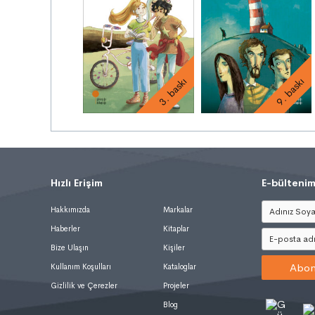
3. baskı
9. baskı
Hızlı Erişim
.
E-bültenim
Hakkımızda
Markalar
Haberler
Kitaplar
Bize Ulaşın
Kişiler
Abon
Kullanım Koşulları
Kataloglar
Gizlilik ve Çerezler
Projeler
Blog