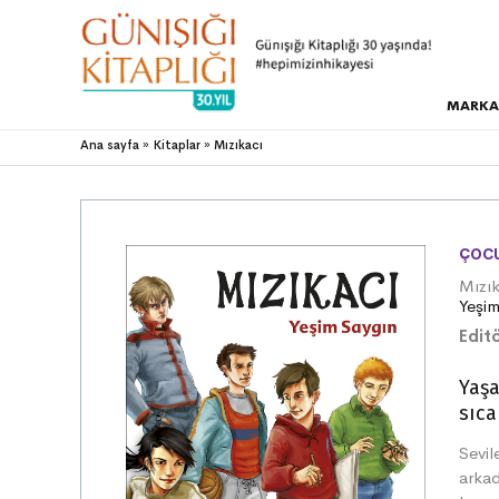
MARKA
Ana sayfa
Kitaplar
Mızıkacı
ÇOCU
Mızık
Yeşi
Editö
Yaşa
sıca
Sevil
arkad