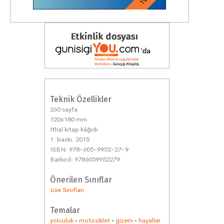
Teknik Özellikler
260 sayfa
120x180 mm
İthal kitap kâğıdı
1. baskı: 2015
ISBN: 978-605-9952-27-9
Barkod: 9786059952279
Önerilen Sınıflar
Lise Sınıfları
Temalar
yolculuk
•
motosiklet
•
gizem
•
hayaller