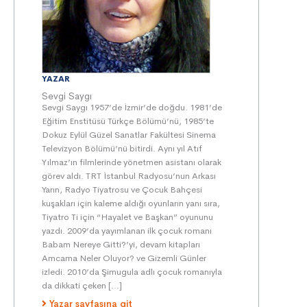
YAZAR
Sevgi Saygı
Sevgi Saygı 1957’de İzmir’de doğdu. 1981’de
Eğitim Enstitüsü Türkçe Bölümü’nü, 1985’te
Dokuz Eylül Güzel Sanatlar Fakültesi Sinema
Televizyon Bölümü’nü bitirdi. Aynı yıl Atıf
Yılmaz’ın filmlerinde yönetmen asistanı olarak
görev aldı. TRT İstanbul Radyosu’nun Arkası
Yarın, Radyo Tiyatrosu ve Çocuk Bahçesi
kuşakları için kaleme aldığı oyunların yanı sıra,
Tiyatro Ti için “Hayalet ve Başkan” oyununu
yazdı. 2009’da yayımlanan ilk çocuk romanı
Babam Nereye Gitti?’yi, devam kitapları
Amcama Neler Oluyor? ve Gizemli Günler
izledi. 2010’da Şimugula adlı çocuk romanıyla
da dikkati çeken […]
Yazar sayfasına git