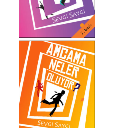
7. baskı