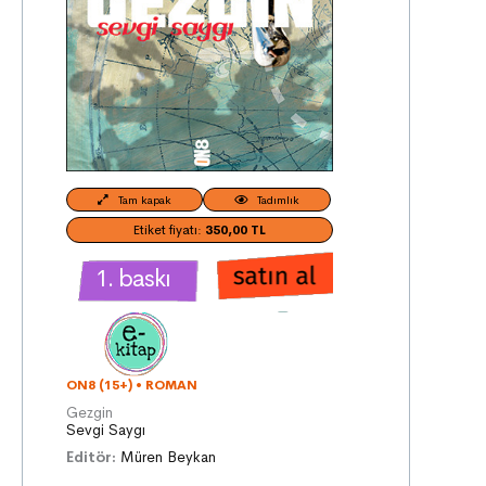
Tam kapak
Tadımlık
Etiket fiyatı:
350,00 TL
1. baskı
ON8 (15+)
•
ROMAN
Gezgin
Sevgi Saygı
Editör:
Müren Beykan