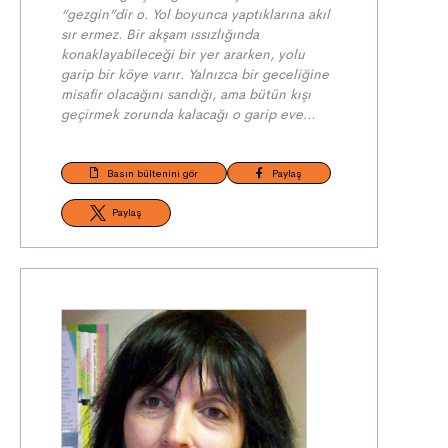
“gezgin”dir o. Yol boyunca yaptıklarına akıl
sır ermez. Bir akşam ıssızlığında
konaklayabileceği bir yer ararken, yolu
garip bir köye varır.
Yalnızca bir geceliğine
misafir olacağını sandığı, ama bütün kışı
geçirmek zorunda kalacağı o garip eve…
Basın bültenini gör
Paylaş
Paylaş