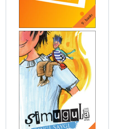
9. baskı