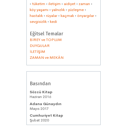
•
tüketim
•
iletişim
•
aidiyet
•
zaman
•
köy yaşamı
•
yalnızlık
•
yüzleşme
•
hastalık
•
rüyalar
•
kaçmak
•
önyargılar
•
sevgisizlik
•
kedi
Eğitsel Temalar
BİREY ve TOPLUM
DUYGULAR
İLETİŞİM
ZAMAN ve MEKÂN
Basından
Sözcü Kitap
Haziran 2016
Adana Günaydın
Mayıs 2017
Cumhuriyet Kitap
Şubat 2020