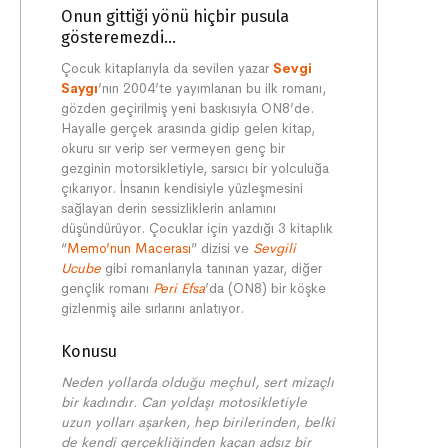
Onun gittiği yönü hiçbir pusula
gösteremezdi...
Çocuk kitaplarıyla da sevilen yazar
Sevgi
Saygı
’nın 2004’te yayımlanan bu ilk romanı,
gözden geçirilmiş yeni baskısıyla ON8’de.
Hayalle gerçek arasında gidip gelen kitap,
okuru sır verip ser vermeyen genç bir
gezginin motorsikletiyle, sarsıcı bir yolculuğa
çıkarıyor. İnsanın kendisiyle yüzleşmesini
sağlayan derin sessizliklerin anlamını
düşündürüyor. Çocuklar için yazdığı 3 kitaplık
“
Memo’nun Macerası
” dizisi ve
Sevgili
Ucube
gibi romanlarıyla tanınan yazar, diğer
gençlik romanı
Peri Efsa
’da (ON8) bir köşke
gizlenmiş aile sırlarını anlatıyor.
Konusu
Neden yollarda olduğu meçhul, sert mizaçlı
bir kadındır. Can yoldaşı motosikletiyle
uzun yolları aşarken, hep birilerinden, belki
de kendi gerçekliğinden kaçan adsız bir