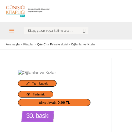
Search
for:
Ana sayfa
Kitaplar
Çıtır Çıtır Felsefe dizisi
Oğlanlar ve Kızlar
Tam kapak
Tadımlık
0,00 TL
Etiket fiyatı:
30. baskı