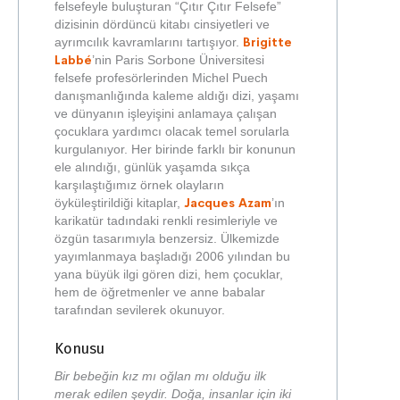
felsefeyle buluşturan “Çıtır Çıtır Felsefe”
dizisinin dördüncü kitabı cinsiyetleri ve
Brigitte
ayrımcılık kavramlarını tartışıyor.
Labbé
’nin Paris Sorbone Üniversitesi
felsefe profesörlerinden Michel Puech
danışmanlığında kaleme aldığı dizi, yaşamı
ve dünyanın işleyişini anlamaya çalışan
çocuklara yardımcı olacak temel sorularla
kurgulanıyor. Her birinde farklı bir konunun
ele alındığı, günlük yaşamda sıkça
karşılaştığımız örnek olayların
Jacques Azam
öyküleştirildiği kitaplar,
’ın
karikatür tadındaki renkli resimleriyle ve
özgün tasarımıyla benzersiz. Ülkemizde
yayımlanmaya başladığı 2006 yılından bu
yana büyük ilgi gören dizi, hem çocuklar,
hem de öğretmenler ve anne babalar
tarafından sevilerek okunuyor.
Konusu
Bir bebeğin kız mı oğlan mı olduğu ilk
merak edilen şeydir. Doğa, insanlar için iki