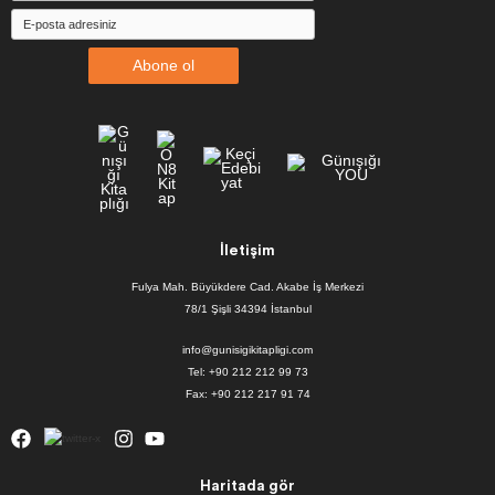
Abone ol
İletişim
Fulya Mah. Büyükdere Cad. Akabe İş Merkezi
78/1 Şişli 34394 İstanbul
info@gunisigikitapligi.com
Tel: +90 212 212 99 73
Fax: +90 212 217 91 74
Haritada gör