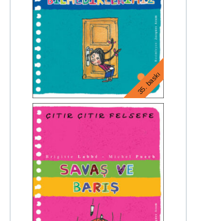
35. baskı