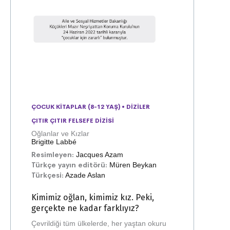
ÇOCUK KITAPLAR (8-12 YAŞ)
•
DIZILER
ÇITIR ÇITIR FELSEFE DIZISI
Oğlanlar ve Kızlar
Brigitte Labbé
Resimleyen:
Jacques Azam
Türkçe yayın editörü:
Müren Beykan
Türkçesi:
Azade Aslan
Kimimiz oğlan, kimimiz kız. Peki,
gerçekte ne kadar farklıyız?
Çevrildiği tüm ülkelerde, her yaştan okuru