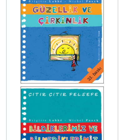
33. baskı