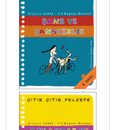
6. baskı