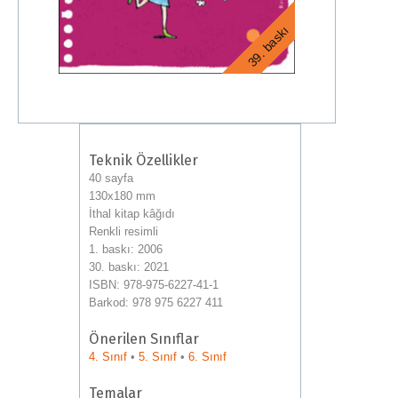
39. baskı
44. baskı
50. baskı
35. baskı
Teknik Özellikler
40 sayfa
130x180 mm
İthal kitap kâğıdı
Renkli resimli
1. baskı: 2006
30. baskı: 2021
ISBN: 978-975-6227-41-1
Barkod: 978 975 6227 411
Önerilen Sınıflar
4. Sınıf
•
5. Sınıf
•
6. Sınıf
Temalar