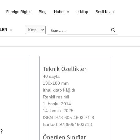
Foreign Rights
Blog
Haberler
e-kitap
Sesli Kitap
LER
Teknik Özellikler
40 sayfa
130x180 mm
İthal kitap kâğıdı
Renkli resimli
1. baskı: 2014
14. baskı: 2025
ISBN: 978-605-4603-71-8
Barkod: 9786054603718
i?
Önerilen Sınıflar