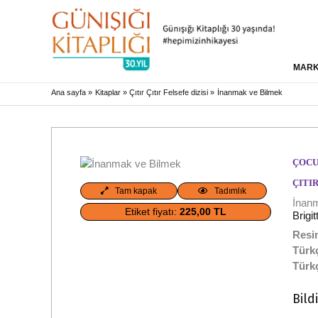
MAR
Ana sayfa
Kitaplar
Çıtır Çıtır Felsefe dizisi
İnanmak ve Bilmek
ÇOCU
ÇITIR
Tam kapak
Tadımlık
İnan
Etiket fiyatı:
225,00 TL
Brigi
Resi
14. baskı
Türkç
Türk
Bild