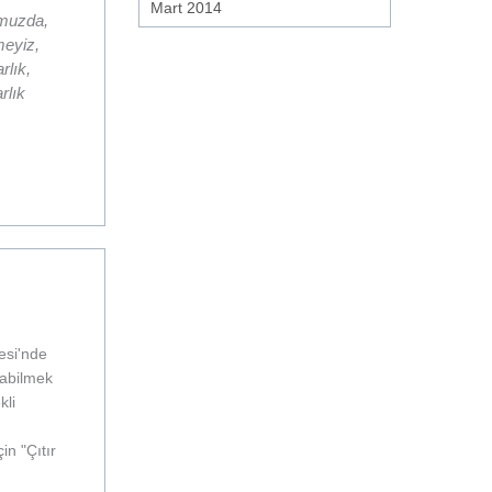
Mart 2014
umuzda,
meyiz,
rlık,
rlık
esi'nde
rabilmek
kli
in "Çıtır