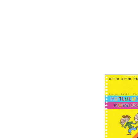
ı
31. baskı
3
29. baskı