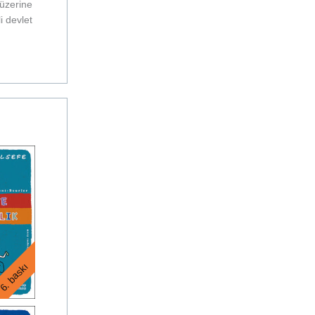
 üzerine
i devlet
6. baskı