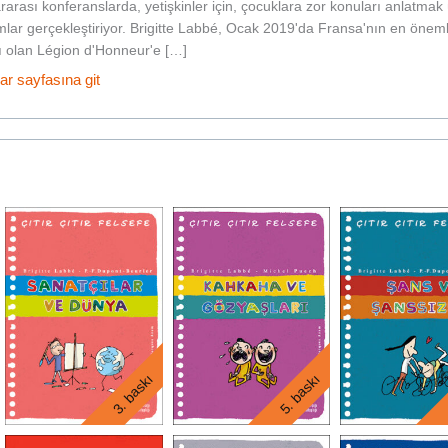
ararası konferanslarda, yetişkinler için, çocuklara zor konuları anlatmak
lar gerçekleştiriyor. Brigitte Labbé, Ocak 2019'da Fransa'nın en öneml
ı olan Légion d'Honneur'e […]
ar sayfasına git
3. baskı
5. baskı