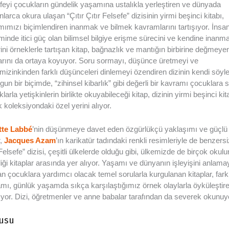
feyi çocukların gündelik yaşamına ustalıkla yerleştiren ve dünyada
nlarca okura ulaşan “Çıtır Çıtır Felsefe” dizisinin yirmi beşinci kitabı,
ımızı biçimlendiren inanmak ve bilmek kavramlarını tartışıyor. İnsan
iminde itici güç olan bilimsel bilgiye erişme sürecini ve kendine inanm
ini örneklerle tartışan kitap, bağnazlık ve mantığın birbirine değmeye
larını da ortaya koyuyor. Soru sormayı, düşünce üretmeyi ve
mizinkinden farklı düşünceleri dinlemeyi özendiren dizinin kendi söyl
gun bir biçimde, “zihinsel kibarlık” gibi değerli bir kavramı çocuklara 
larla yetişkinlerin birlikte okuyabileceği kitap, dizinin yirmi beşinci kit
k koleksiyondaki özel yerini alıyor.
tte Labbé
’nin düşünmeye davet eden özgürlükçü yaklaşımı ve güçlü 
r,
Jacques Azam
’ın karikatür tadındaki renkli resimleriyle de benzersi
 Felsefe” dizisi, çeşitli ülkelerde olduğu gibi, ülkemizde de birçok okul
iği kitaplar arasında yer alıyor. Yaşamı ve dünyanın işleyişini anlama
an çocuklara yardımcı olacak temel sorularla kurgulanan kitaplar, farkl
mı, günlük yaşamda sıkça karşılaştığımız örnek olaylarla öyküleştir
şıyor. Dizi, öğretmenler ve anne babalar tarafından da severek okunuy
usu