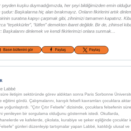
r şeyden kuşku duymadığımızda, her şeyi bildiğimizden emin olduğ
 şudur: Başkalarına hiç alan bırakmayız. Onların fikirlerini artık dinle
 birinin suratına kapıyı çarpmak gibi, zihnimizi tamamen kapatırız. Kiba
zca “teşekkürler”, “lütfen” demekten ibaret değildir. Bir de, zihinsel kiba
r: Başkalarını dinlemek ve kendi fikirlerimizi onlara sunmak
…
Basın bültenini gör
Paylaş
Paylaş
R
tte Labbé
süre iletişim sektöründe görev aldıktan sonra Paris Sorbonne Üniversit
fe eğitimi gördü. Çalışmalarını, karışık felsefi kavramları çocuklara akta
e yoğunlaştırdı. "Çıtır Çıtır Felsefe" dizisinde, çocuklara felsefenin süre
ni yenileyen bir sorgulama olduğunu göstermek istedi. Okullarda,
hanelerde ve kafelerde, çikolata, kurabiye ve şeker eşliğinde çocuklar iç
 Felsefe" günleri düzenleyip tartışmalar yapan Labbé, katıldığı ulusal ve