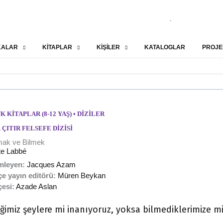
.
KALAR
KİTAPLAR
KİŞİLER
KATALOGLAR
PROJE
K KITAPLAR (8-12 YAŞ)
•
DIZILER
 ÇITIR FELSEFE DIZISI
mak ve Bilmek
tte Labbé
mleyen:
Jacques Azam
e yayın editörü:
Müren Beykan
çesi:
Azade Aslan
iğimiz şeylere mi inanıyoruz, yoksa bilmediklerimize m