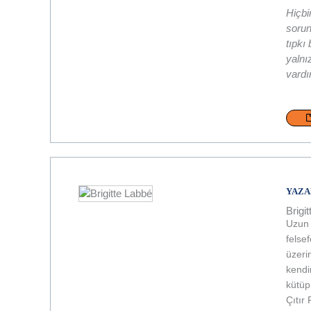
Hiçbi
sorun
tıpkı
yalnı
vardı
YAZA
Brigi
Uzun 
felse
üzerin
kendi
kütüp
Çıtır