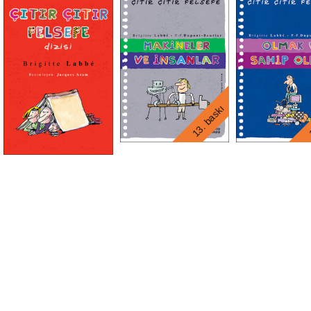
13. baskı
1
ı
14. baskı
18. baskı
ı
31. baskı
21. baskı