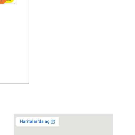
Haritada gör
erkezi