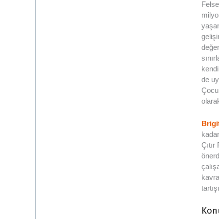
Felse
milyo
yaşam
geliş
değer
sınır
kendi
de uy
Çocuk
olara
Brigi
kada
Çıtır
önerd
çalış
kavra
tartı
Kon