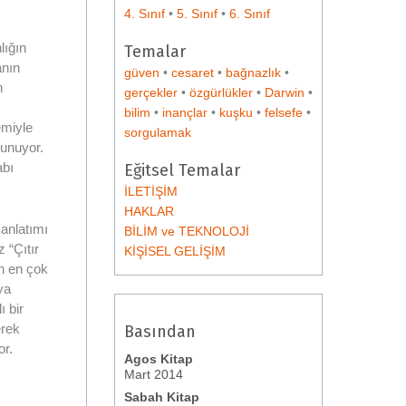
4. Sınıf
•
5. Sınıf
•
6. Sınıf
lığın
Temalar
anın
güven
•
cesaret
•
bağnazlık
•
n
gerçekler
•
özgürlükler
•
Darwin
•
bilim
•
inançlar
•
kuşku
•
felsefe
•
emiyle
sorgulamak
sunuyor.
abı
Eğitsel Temalar
İLETİŞİM
HAKLAR
anlatımı
BİLİM ve TEKNOLOJİ
z “Çıtır
KİŞİSEL GELİŞİM
un en çok
ya
ı bir
erek
Basından
or.
Agos Kitap
Mart 2014
Sabah Kitap