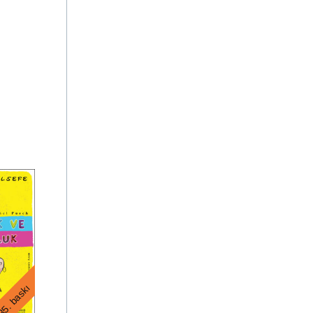
5. baskı