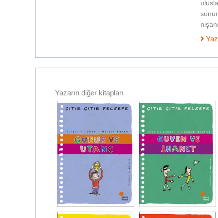
ulusl
sunum
nişan
Yaz
Yazarın diğer kitapları