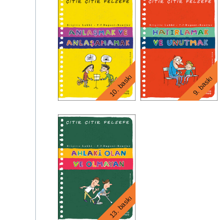
10. baskı
9. baskı
12. baskı
15. bask
13. baskı
26. baskı
33. bask