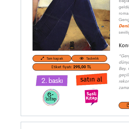
başla
geldi
roma
Gençl
Deni
sevili
Kon
“Gerç
Tam kapak
Tadımlık
düny
Etiket fiyatı:
295,00 TL
Bey. 
geçil
2. baskı
rekor
zaman