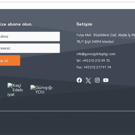
ize abone olun.
İletişim
Fulya Mah. Büyükdere Cad. Akabe İş M
78/1 Şişli 34394 İstanbul
info@gunisigikitapligi.com
e ol
Tel: +90 212 212 99 73
Fax: +90 212 217 91 74