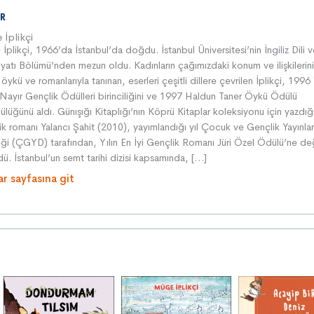
R
İplikçi
plikçi, 1966’da İstanbul’da doğdu. İstanbul Üniversitesi’nin İngiliz Dili 
atı Bölümü’nden mezun oldu. Kadınların çağımızdaki konum ve ilişkilerin
ı öykü ve romanlarıyla tanınan, eserleri çeşitli dillere çevrilen İplikçi, 1996 
ayır Gençlik Ödülleri birinciliğini ve 1997 Haldun Taner Öykü Ödülü
cülüğünü aldı. Günışığı Kitaplığı’nın Köprü Kitaplar koleksiyonu için yazdığı
ik romanı Yalancı Şahit (2010), yayımlandığı yıl Çocuk ve Gençlik Yayınlar
̆i (ÇGYD) tarafından, Yılın En İyi Gençlik Romanı Jüri Özel Ödülü’ne de
ldü. İstanbul’un semt tarihi dizisi kapsamında, […]
ar sayfasına git