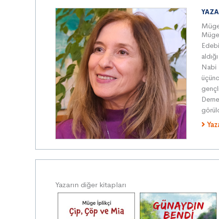
YAZA
Müge 
Müge İ
Edebiy
aldığ
Nabi N
üçün
gençl
Derneg
görü
Yaz
Yazarın diğer kitapları