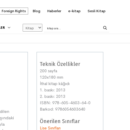
Foreign Rights
Blog
Haberler
e-kitap
Sesli Kitap
LER
Teknik Özellikler
200 sayfa
120x180 mm
İthal kitap kâğıdı
1. baskı: 2013
2. baskı: 2013
ISBN: 978-605-4603-64-0
Barkod: 9786054603640
dilen
aşındaki
Önerilen Sınıflar
yla
Lise Sınıfları