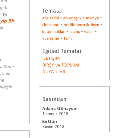
zden
çlik
Temalar
 İyi
aile tarihi
•
arkadaşlık
•
medya
•
yip Bir
dershane
•
nesillerarası iletişim
•
ok
kadın hakları
•
savaş
•
yalan
•
yüzleşme
•
tarih
Eğitsel Temalar
İLETİŞİM
u
BİREY ve TOPLUM
si Sami
DUYGULAR
n, es
nme
elleğin
Basından
Adana Günaydın
Temmuz 2018
BirGün
Kasım 2013