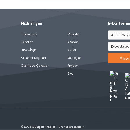
Hızlı Erişim
.
E-bültenim
Hakkımızda
Markalar
Haberler
Kitaplar
Bize Ulaşın
Kişiler
Abon
Kullanım Koşulları
Kataloglar
Gizlilik ve Çerezler
Projeler
Blog
© 2026 Günışığı Kitaplığı. Tüm hakları saklıdır.