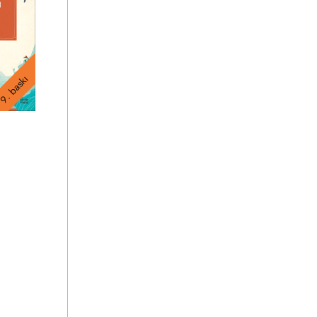
9. baskı