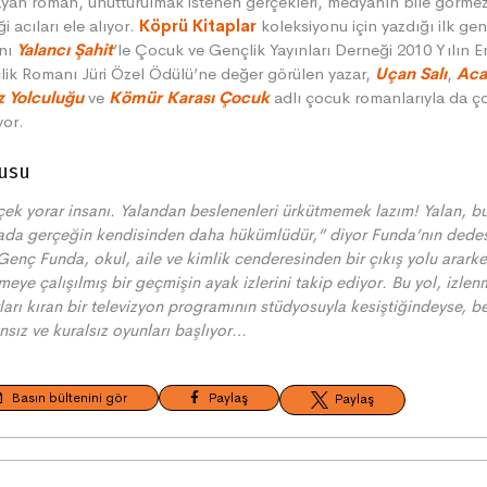
yan roman, unutturulmak istenen gerçekleri, medyanın bile görme
ği acıları ele alıyor.
Köprü Kitaplar
koleksiyonu için yazdığı ilk gen
nı
Yalancı Şahit
’le Çocuk ve Gençlik Yayınları Derneği 2010 Yılın En
ik Romanı Jüri Özel Ödülü’ne değer görülen yazar,
Uçan Salı
,
Aca
z Yolculuğu
ve
Kömür Karası Çocuk
adlı çocuk romanlarıyla da ç
yor.
usu
ek yorar insanı. Yalandan beslenenleri ürkütmemek lazım! Yalan, b
ada gerçeğin kendisinden daha hükümlüdür,” diyor Funda’nın dede
Genç Funda, okul, aile ve kimlik cenderesinden bir çıkış yolu ararke
meye çalışılmış bir geçmişin ayak izlerini takip ediyor. Bu yol, izle
ları kıran bir televizyon programının stüdyosuyla kesiştiğindeyse, b
sız ve kuralsız oyunları başlıyor…
Basın bültenini gör
Paylaş
Paylaş