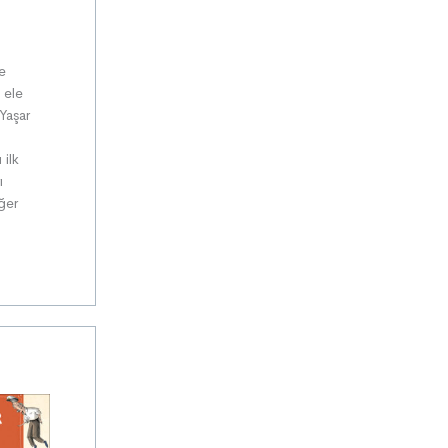
ve
i ele
Yaşar
 ilk
ı
ğer