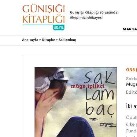
MARKA
Ana sayfa
Kitaplar
Saklambaç
ON8 
Sakl
Müge 
Editö
İki 
Ödül
ülke 
Funda