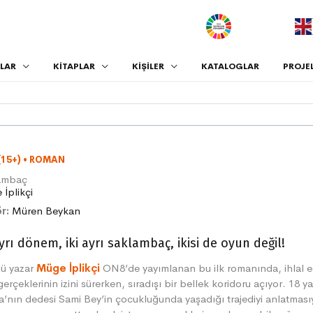
.
LAR
KİTAPLAR
KİŞİLER
KATALOGLAR
PROJE
(15+)
•
ROMAN
ambaç
İplikçi
r:
Müren Beykan
ayrı dönem, iki ayrı saklambaç, ikisi de oyun değil!
lü yazar
Müge İplikçi
ON8’de yayımlanan bu ilk romanında, ihlal e
gerçeklerinin izini sürerken, sıradışı bir bellek koridoru açıyor. 18 y
’nın dedesi Sami Bey’in çocukluğunda yaşadığı trajediyi anlatması