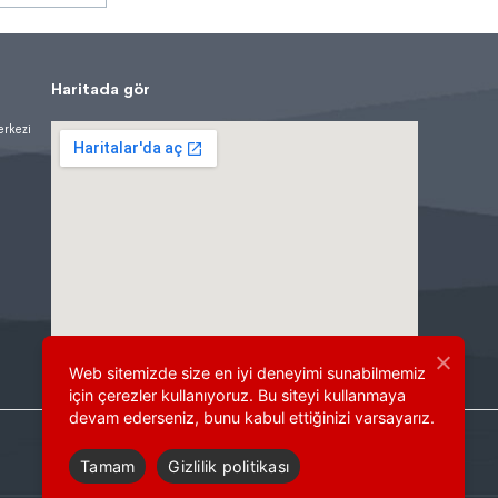
Haritada gör
erkezi
Web sitemizde size en iyi deneyimi sunabilmemiz
için çerezler kullanıyoruz. Bu siteyi kullanmaya
devam ederseniz, bunu kabul ettiğinizi varsayarız.
Tamam
Gizlilik politikası