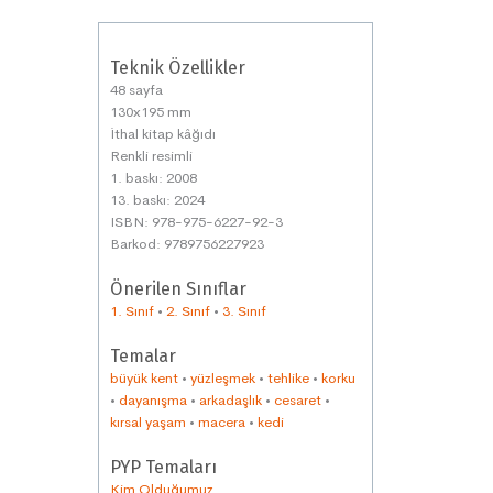
Teknik Özellikler
48 sayfa
130x195 mm
İthal kitap kâğıdı
Renkli resimli
1. baskı: 2008
13. baskı: 2024
ISBN: 978-975-6227-92-3
Barkod: 9789756227923
Önerilen Sınıflar
1. Sınıf
•
2. Sınıf
•
3. Sınıf
Temalar
büyük kent
•
yüzleşmek
•
tehlike
•
korku
•
dayanışma
•
arkadaşlık
•
cesaret
•
kırsal yaşam
•
macera
•
kedi
PYP Temaları
Kim Olduğumuz