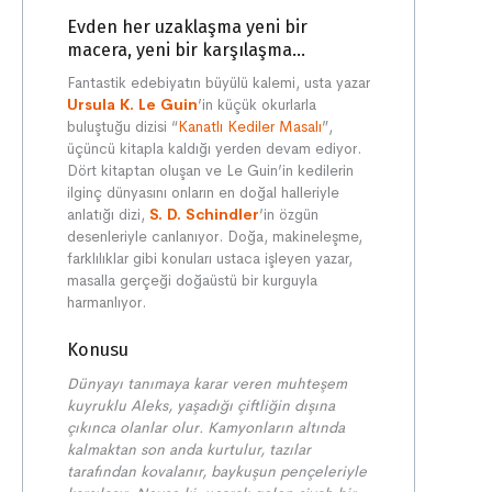
Evden her uzaklaşma yeni bir
macera, yeni bir karşılaşma...
Fantastik edebiyatın büyülü kalemi, usta yazar
Ursula K. Le Guin
’in küçük okurlarla
buluştuğu dizisi “
Kanatlı Kediler Masalı
”,
üçüncü kitapla kaldığı yerden devam ediyor.
Dört kitaptan oluşan ve Le Guin’in kedilerin
ilginç dünyasını onların en doğal halleriyle
anlatığı dizi,
S. D. Schindler
’in özgün
desenleriyle canlanıyor. Doğa, makineleşme,
farklılıklar gibi konuları ustaca işleyen yazar,
masalla gerçeği doğaüstü bir kurguyla
harmanlıyor.
Konusu
Dünyayı tanımaya karar veren muhteşem
kuyruklu Aleks, yaşadığı çiftliğin dışına
çıkınca olanlar olur. Kamyonların altında
kalmaktan son anda kurtulur, tazılar
tarafından kovalanır, baykuşun pençeleriyle