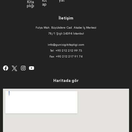
İletişim
Fulya Mah. Büyükdere Cad. Akabe İş Merkezi
78/1 Şişli 34394 İstanbul
info@gunisigikitapligi.com
Tel: +90 212 212 99 73
Fax: +90 212 217 91 74
Haritada gör