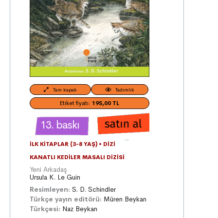
Tam kapak
Tadımlık
Etiket fiyatı:
195,00 TL
13. baskı
İLK KITAPLAR (3-8 YAŞ)
•
DIZI
KANATLI KEDILER MASALI DIZISI
Yeni Arkadaş
Ursula K. Le Guin
Resimleyen:
S. D. Schindler
Türkçe yayın editörü:
Müren Beykan
Türkçesi:
Naz Beykan