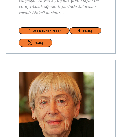
karşılaşır. Neyse ki, uçarak gelen siyah bir
kedi, yüksek ağacın tepesinde kalakalan
zavallı Aleks’i kurtarır…
Basın bültenini gör
Paylaş
Paylaş