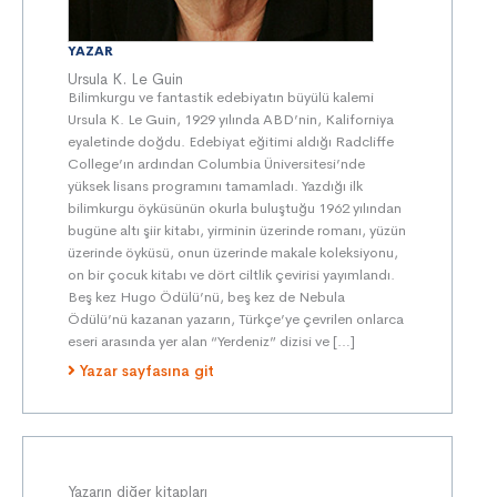
YAZAR
Ursula K. Le Guin
Bilimkurgu ve fantastik edebiyatın büyülü kalemi
Ursula K. Le Guin, 1929 yılında ABD’nin, Kaliforniya
eyaletinde doğdu. Edebiyat eğitimi aldığı Radcliffe
College’ın ardından Columbia Üniversitesi’nde
yüksek lisans programını tamamladı. Yazdığı ilk
bilimkurgu öyküsünün okurla buluştuğu 1962 yılından
bugüne altı şiir kitabı, yirminin üzerinde romanı, yüzün
üzerinde öyküsü, onun üzerinde makale koleksiyonu,
on bir çocuk kitabı ve dört ciltlik çevirisi yayımlandı.
Beş kez Hugo Ödülü’nü, beş kez de Nebula
Ödülü’nü kazanan yazarın, Türkçe’ye çevrilen onlarca
eseri arasında yer alan “Yerdeniz” dizisi ve […]
Yazar sayfasına git
Yazarın diğer kitapları