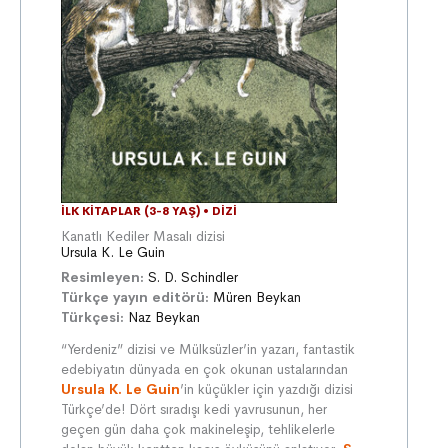
İLK KITAPLAR (3-8 YAŞ)
•
DIZI
Kanatlı Kediler Masalı dizisi
Ursula K. Le Guin
Resimleyen:
S. D. Schindler
Türkçe yayın editörü:
Müren Beykan
Türkçesi:
Naz Beykan
“Yerdeniz” dizisi ve Mülksüzler’in yazarı, fantastik
edebiyatın dünyada en çok okunan ustalarından
Ursula K. Le Guin
’in küçükler için yazdığı dizisi
Türkçe’de! Dört sıradışı kedi yavrusunun, her
geçen gün daha çok makineleşip, tehlikelerle