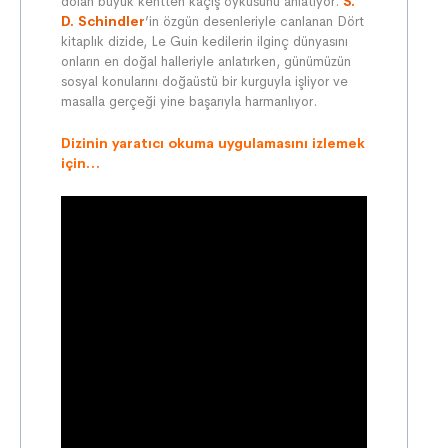
dolan büyük kentten kaçış öyküsünü anlatıyor.
S.
D. Schindler
’in özgün desenleriyle canlanan Dört
kitaplık dizide, Le Guin kedilerin ilginç dünyasını
onların en doğal halleriyle anlatırken, günümüzün
sosyal konularını doğaüstü bir kurguyla işliyor ve
masalla gerçeği yine başarıyla harmanlıyor.
Dizinin yaratıcı okuma uygulamasını izlemek
için…