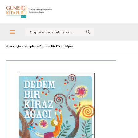
Search
for:
Ana sayfa
Kitaplar
Dedem Bir Kiraz Ağacı