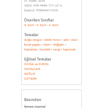
51. baskı: 2026
ISBN: 978-9944-717-67-0
Barkod: 9789944717670
Önerilen Sınıflar
4. Sınıf
•
5. Sınıf
•
6. Sınıf
Temalar
doğa sevgisi
•
dede-torun
•
aile
•
okul
•
kırsal yaşam
•
ölüm
•
değişim
•
hayvanlar
•
hastalık
•
sevgi
•
taşınmak
Eğitsel Temalar
DOĞA ve EVREN
DUYGULAR
SAĞLIK
İLETİŞİM
Basından
Senex Journal