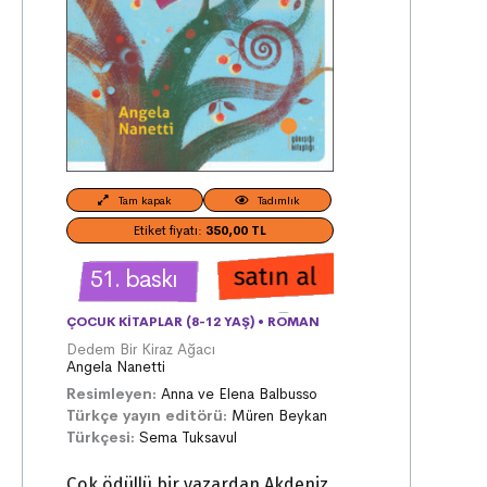
Tam kapak
Tadımlık
Etiket fiyatı:
350,00 TL
51. baskı
ÇOCUK KITAPLAR (8-12 YAŞ)
•
ROMAN
Dedem Bir Kiraz Ağacı
Angela Nanetti
Resimleyen:
Anna ve Elena Balbusso
Türkçe yayın editörü:
Müren Beykan
Türkçesi:
Sema Tuksavul
Çok ödüllü bir yazardan Akdeniz