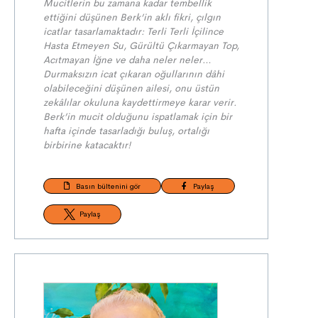
Mucitlerin bu zamana kadar tembellik
ettiğini düşünen Berk’in aklı fikri, çılgın
icatlar tasarlamaktadır: Terli Terli İçilince
Hasta Etmeyen Su, Gürültü Çıkarmayan Top,
Acıtmayan İğne ve daha neler neler…
Durmaksızın icat çıkaran oğullarının dâhi
olabileceğini düşünen ailesi, onu üstün
zekâlılar okuluna kaydettirmeye karar verir.
Berk’in mucit olduğunu ispatlamak için bir
hafta içinde tasarladığı buluş, ortalığı
birbirine katacaktır!
Basın bültenini gör
Paylaş
Paylaş