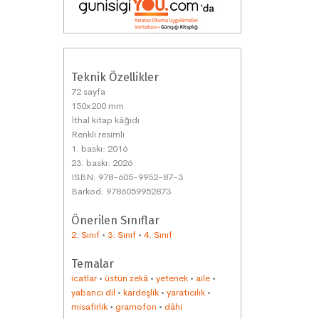
Teknik Özellikler
72 sayfa
150x200 mm
İthal kitap kâğıdı
Renkli resimli
1. baskı: 2016
23. baskı: 2026
ISBN: 978-605-9952-87-3
Barkod: 9786059952873
Önerilen Sınıflar
2. Sınıf
•
3. Sınıf
•
4. Sınıf
Temalar
icatlar
•
üstün zekâ
•
yetenek
•
aile
•
yabancı dil
•
kardeşlik
•
yaratıcılık
•
misafirlik
•
gramofon
•
dâhi