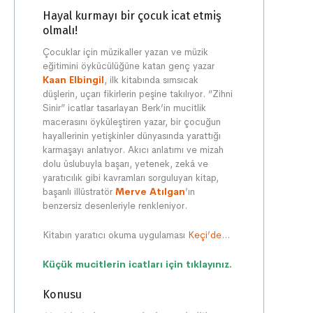
Hayal kurmayı bir çocuk icat etmiş
olmalı!
Çocuklar için müzikaller yazan ve müzik
eğitimini öykücülüğüne katan genç yazar
Kaan Elbingil
, ilk kitabında sımsıcak
düşlerin, uçarı fikirlerin peşine takılıyor. “Zihni
Sinir” icatlar tasarlayan Berk’in mucitlik
macerasını öyküleştiren yazar, bir çocuğun
hayallerinin yetişkinler dünyasında yarattığı
karmaşayı anlatıyor. Akıcı anlatımı ve mizah
dolu üslubuyla başarı, yetenek, zekâ ve
yaratıcılık gibi kavramları sorguluyan kitap,
başarılı illüstratör
Merve Atılgan
’ın
benzersiz desenleriyle renkleniyor.
Kitabın yaratıcı okuma uygulaması
Keçi’de
…
Küçük mucitlerin icatları için tıklayınız.
Konusu