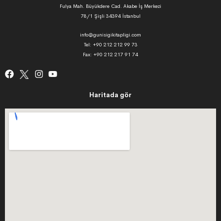
Fulya Mah. Büyükdere Cad. Akabe İş Merkezi
78/1 Şişli 34394 İstanbul
info@gunisigikitapligi.com
Tel: +90 212 212 99 73
Fax: +90 212 217 91 74
Haritada gör