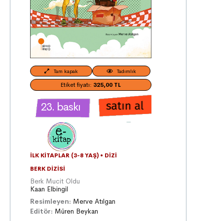
Tam kapak
Tadımlık
Etiket fiyatı:
325,00 TL
23. baskı
İLK KITAPLAR (3-8 YAŞ)
•
DIZI
BERK DIZISI
Berk Mucit Oldu
Kaan Elbingil
Resimleyen:
Merve Atılgan
Editör:
Müren Beykan